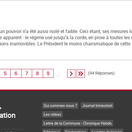
n pouvoir n’a été aussi isolé et faible. Ceci étant, ses mesures 
 apparent : le régime usé jusqu’à la corde, en proie à toutes les
ons inamovibles. Le Président le moins charismatique de cette..
(94 Réponses)
5
6
7
8
9
...
,
Qui sommes-nous ?
Journal trimestriel
ation
Les nôtres
Lettre de la Commune - Chronique Hebdo