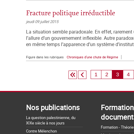
Fracture politique irréductible
jeudi 09 juillet 2015
La situation semble paradoxale. En effet, rarement u
l’allure d’un gouvernement inflexible. Autre paradoxe
en même temps l’apparence d’un système d’instituti
Figure dans les rubriques
Chroniques d'une chute de Régime
1
2
3
4
Nos publications
Formation
document
La question palestinienne, du
XIXe siècle à nos jours
Formation - Théorie
Contre Mélenchon