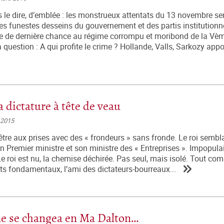
 le dire, d’emblée : les monstrueux attentats du 13 novembre 
es funestes desseins du gouvernement et des partis institutionne
te de dernière chance au régime corrompu et moribond de la Vè
 question : A qui profite le crime ? Hollande, Valls, Sarkozy appo
a dictature à tête de veau
 2015
être aux prises avec des « frondeurs » sans fronde. Le roi sembla
son Premier ministre et son ministre des « Entreprises ». Impopulai
e roi est nu, la chemise déchirée. Pas seul, mais isolé. Tout co
its fondamentaux, l’ami des dictateurs-bourreaux...
ne se changea en Ma Dalton…