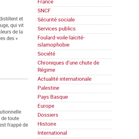
France
SNCF
istillent et
Sécurité sociale
ge, qui vit
Services publics
leurs de la
Foulard-voile-laïcité-
res des «
islamophobie
Société
Chroniques d'une chute de
Régime
Actualité internationale
Palestine
Pays Basque
Europe
utionnelle
Dossiers
 de toute
Histoire
est frappé de
International