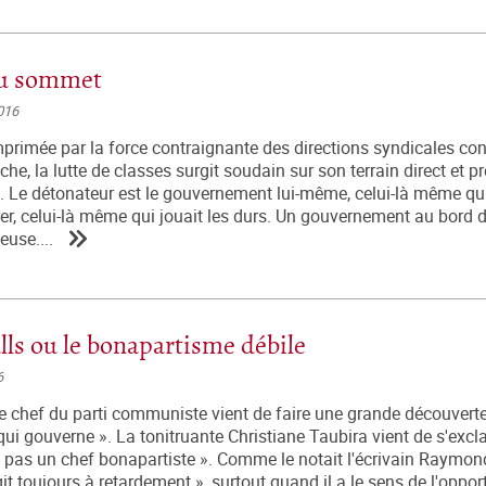
au sommet
016
imée par la force contraignante des directions syndicales con
he, la lutte de classes surgit soudain sur son terrain direct et p
e. Le détonateur est le gouvernement lui-même, celui-là même qui
rer, celui-là même qui jouait les durs. Un gouvernement au bord d
euse....
ls ou le bonapartisme débile
6
le chef du parti communiste vient de faire une grande découverte 
ui gouverne ». La tonitruante Christiane Taubira vient de s'excl
t pas un chef bonapartiste ». Comme le notait l'écrivain Raymon
it toujours à retardement », surtout quand il a le sens de l'oppor