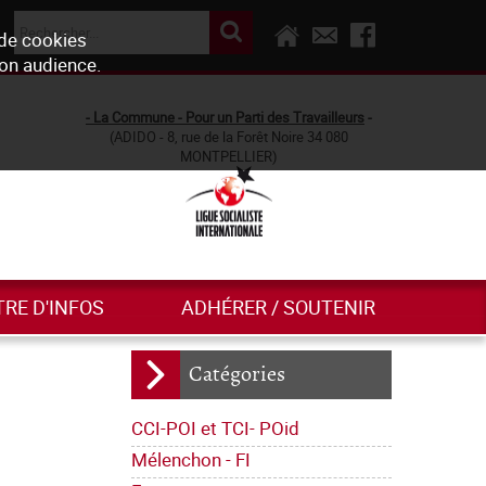
 de cookies
son audience.
- La Commune - Pour un Parti des Travailleurs
-
(ADIDO - 8, rue de la Forêt Noire 34 080
MONTPELLIER)
TRE D'INFOS
ADHÉRER / SOUTENIR
Catégories
CCI-POI et TCI- POid
Mélenchon - FI