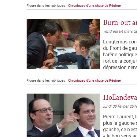
Figure dans les rubriques
Chroniques d'une chute de Régime
Burn-out 
vendredi 04 mars 2
Longtemps compr
du Front de gauc
l’arène politiqu
fort de la conju
dépression nerv
Figure dans les rubriques
Chroniques d'une chute de Régime
Hollandeval
lundi 08 février 201
Pierre Laurent, 
plus la gauche q
gauche, ce n'es
« le bon sens ag