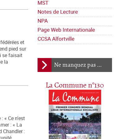
MST
Notes de Lecture
NPA
Page Web Internationale
CCSA Alfortville
fédérées et
rend pied sur
 se faisait
e la
Ne manquez pas ...
La Commune n°130
: « Ce n'est
amer : « La
d Chandler :
tunité.