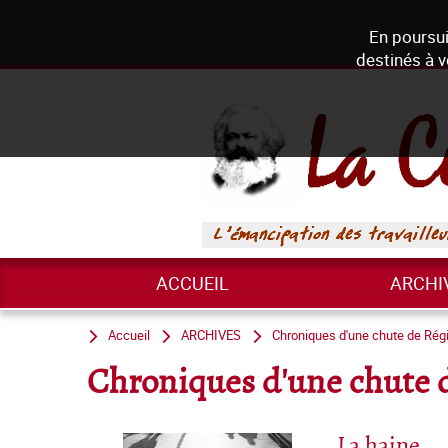
En poursui
destinés à v
ACCUEIL
ARCHI
Accueil
ARCHIVES
Chroniques d'une chute de Ré
Chroniques d'une chute 
La haine