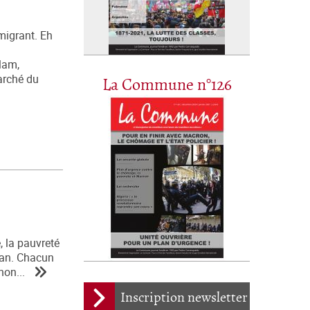
migrant. Eh
lam,
marché du
La Commune n°126
 la pauvreté
lman. Chacun
hon...
Inscription newsletter