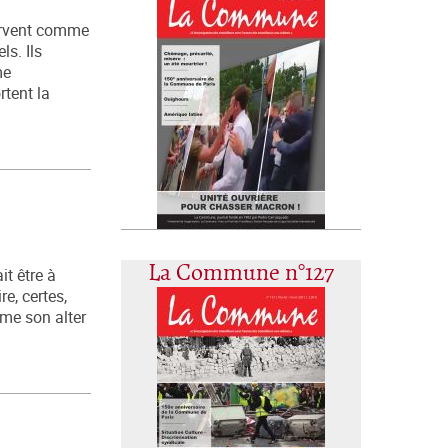
servent comme
ls. Ils
me
rtent la
La Commune n°127
it être à
re, certes,
mme son alter