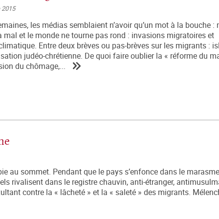
e 2015
emaines, les médias semblaient n’avoir qu’un mot à la bouche : 
va mal et le monde ne tourne pas rond : invasions migratoires et
limatique. Entre deux brèves ou pas-brèves sur les migrants : is
isation judéo-chrétienne. De quoi faire oublier la « réforme du 
ension du chômage,...
me
bie au sommet. Pendant que le pays s’enfonce dans le marasme,
els rivalisent dans le registre chauvin, anti-étranger, antimusu
ultant contre la « lâcheté » et la « saleté » des migrants. Mélenc