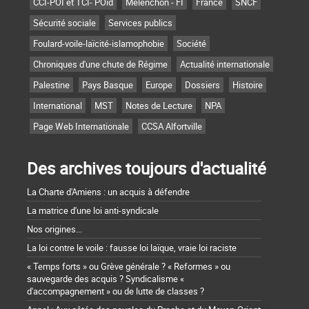
CCI-POI et TCI- POid
Mélenchon - FI
France
SNCF
Sécurité sociale
Services publics
Foulard-voile-laïcité-islamophobie
Société
Chroniques d'une chute de Régime
Actualité internationale
Palestine
Pays Basque
Europe
Dossiers
Histoire
International
MST
Notes de Lecture
NPA
Page Web Internationale
CCSA Alfortville
Des archives toujours d'actualité
La Charte d'Amiens : un acquis à défendre
La matrice d'une loi anti-syndicale
Nos origines...
La loi contre le voile : fausse loi laïque, vraie loi raciste
« Temps forts » ou Grève générale ? « Reformes » ou
sauvegarde des acquis ? Syndicalisme «
d'accompagnement » ou de lutte de classes ?