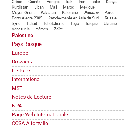
Grèce
Guinée
Hongrie
Irak
Iran
Italie
Kenya
Kurdistan
Liban
Mali
Maroc
Mexique
Moyen Orient
Pakistan
Palestine
Panama
Pérou
Porto Alegre 2005
Raz-de-marée en Asie du Sud
Russie
Syrie
Tchad
Tchétchénie
Togo
Turquie
Ukraine
Venezuela
Yémen
Zaïre
Palestine
Pays Basque
Europe
Dossiers
Histoire
International
MST
Notes de Lecture
NPA
Page Web Internationale
CCSA Alfortville