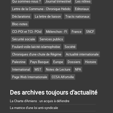
Qui sommes-nous ?
Journal trimestriel
Les nôtres
Lettre de la Commune - Chronique Hebdo
Editoriaux
Déclarations
La lettre de liaison
Tracts nationaux
Bloc-notes
CCI-POI et TCI- POid
Mélenchon - FI
France
SNCF
Sécurité sociale
Services publics
Foulard-voile-laïcité-islamophobie
Société
Chroniques d'une chute de Régime
Actualité internationale
Palestine
Pays Basque
Europe
Dossiers
Histoire
International
MST
Notes de Lecture
NPA
Page Web Internationale
CCSA Alfortville
Des archives toujours d'actualité
La Charte d'Amiens : un acquis à défendre
La matrice d'une loi anti-syndicale