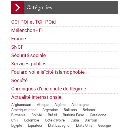
Catégories
CCI-POI et TCI- POid
Mélenchon - FI
France
SNCF
Sécurité sociale
Services publics
Foulard-voile-laïcité-islamophobie
Société
Chroniques d'une chute de Régime
Actualité internationale
Afghanistan
Afrique
Algérie
Allemagne
Amérique latine
Argentine
Balkans
Bélarus
Birmanie
Bolivie
Brésil
Burkina Faso
Catalogne
Chili
Colombie
Côte d'Ivoire
Cuba
Darfour
Egypte
Equateur
État Espagnol
Etats Unis
Géorgie