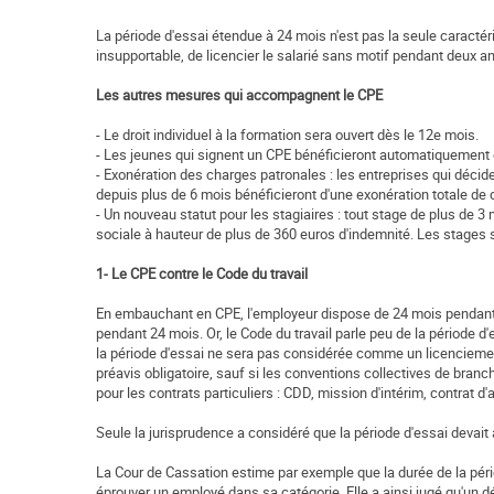
La période d'essai étendue à 24 mois n'est pas la seule caractéri
insupportable, de licencier le salarié sans motif pendant deux an
Les autres mesures qui accompagnent le CPE
- Le droit individuel à la formation sera ouvert dès le 12e mois.
- Les jeunes qui signent un CPE bénéficieront automatiquement du "
- Exonération des charges patronales : les entreprises qui déc
depuis plus de 6 mois bénéficieront d'une exonération totale de
- Un nouveau statut pour les stagiaires : tout stage de plus de 
sociale à hauteur de plus de 360 euros d'indemnité. Les stages 
1- Le CPE contre le Code du travail
En embauchant en CPE, l'employeur dispose de 24 mois pendant lesq
pendant 24 mois. Or, le Code du travail parle peu de la période d'e
la période d'essai ne sera pas considérée comme un licenciement
préavis obligatoire, sauf si les conventions collectives de bran
pour les contrats particuliers : CDD, mission d'intérim, contrat d
Seule la jurisprudence a considéré que la période d'essai devait 
La Cour de Cassation estime par exemple que la durée de la pério
éprouver un employé dans sa catégorie. Elle a ainsi jugé qu'un d