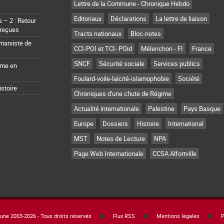
Lettre de la Commune - Chronique Hebdo
Editoriaux
Déclarations
La lettre de liaison
– 2 : Retour
 reçues
Tracts nationaux
Bloc-notes
marxiste de
CCI-POI et TCI- POid
Mélenchon - FI
France
SNCF
Sécurité sociale
Services publics
sme en
Foulard-voile-laïcité-islamophobie
Société
istoire
Chroniques d'une chute de Régime
Actualité internationale
Palestine
Pays Basque
Europe
Dossiers
Histoire
International
MST
Notes de Lecture
NPA
Page Web Internationale
CCSA Alfortville
e 2003-2026 - Tous droits réservés
Flux RSS
Mentions légales
P