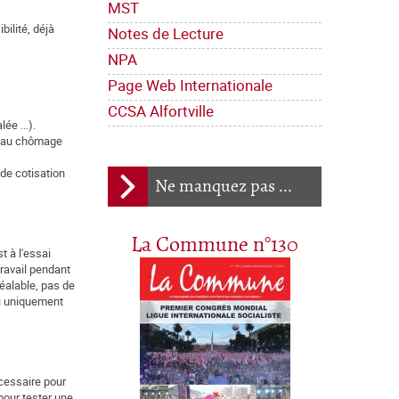
MST
bilité, déjà
Notes de Lecture
NPA
Page Web Internationale
CCSA Alfortville
ée ...).
ns au chômage
 de cotisation
Ne manquez pas ...
La Commune n°130
t à l'essai
travail pendant
éalable, pas de
ai uniquement
écessaire pour
pour tester une