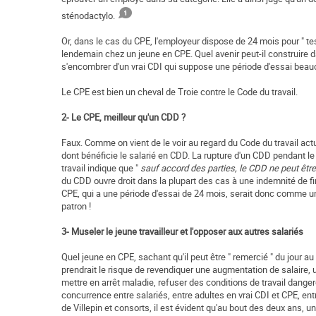
sténodactylo.
Or, dans le cas du CPE, l'employeur dispose de 24 mois pour " teste
lendemain chez un jeune en CPE. Quel avenir peut-il construire da
s'encombrer d'un vrai CDI qui suppose une période d'essai beauc
Le CPE est bien un cheval de Troie contre le Code du travail.
2- Le CPE, meilleur qu'un CDD ?
Faux. Comme on vient de le voir au regard du Code du travail ac
dont bénéficie le salarié en CDD. La rupture d'un CDD pendant le t
travail indique que "
sauf accord des parties, le CDD ne peut êtr
du CDD ouvre droit dans la plupart des cas à une indemnité de fin
CPE, qui a une période d'essai de 24 mois, serait donc comme un 
patron !
3- Museler le jeune travailleur et l'opposer aux autres salariés
Quel jeune en CPE, sachant qu'il peut être " remercié " du jour a
prendrait le risque de revendiquer une augmentation de salaire,
mettre en arrêt maladie, refuser des conditions de travail dangere
concurrence entre salariés, entre adultes en vrai CDI et CPE, en
de Villepin et consorts, il est évident qu'au bout des deux ans, u