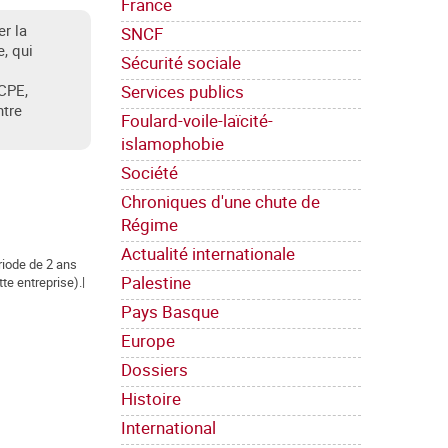
France
er la
SNCF
, qui
Sécurité sociale
Services publics
 CPE,
ntre
Foulard-voile-laïcité-
islamophobie
Société
Chroniques d'une chute de
Régime
Actualité internationale
riode de 2 ans
Palestine
te entreprise).|
Pays Basque
Europe
Dossiers
Histoire
International