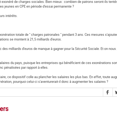
est exonéré de charges sociales. Bien mieux : combien de patrons seront-ils tenté
r des jeunes en CPE en période d'essai permanente ?
urs intérêts.
nération totale de " charges patronales " pendant 3 ans. Ces mesures s'ajouten
tions se montent à 21,5 milliards d'euros.
onc des milliards d'euros de manque à gagner pour la Sécurité Sociale. Et on nous
salaires du pays, puisque les entreprises qui bénéficient de ces exonérations son
onc pénalisées par rapport à elles.
aire, ce dispositif colle au plancher les salaires les plus bas. En effet, toute a
nération, pourquoi celui-ci s'aventurerait-il donc à augmenter les salaires ?
iers