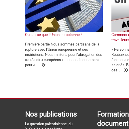
Qu’est-ce que l’Union européenne ?
Comment na
travailleur
Première partie Nous sommes partisans de la
rupture avec l’Union européenne et ses
« Personne
institutions. Nous militons pour l’abrogation des
Roubaix sol
traités dit « européens » et inconditionnement
élections 
pour «...
salariés. 
ces...
Nos publications
Formation
document
La question palestinienne, du