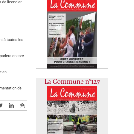
s de licencier
t à toutes les
 parlera encore
t en
La Commune n°127
ugmentation de