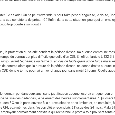
r " le salarié ! On ne peut rêver mieux pour faire peser l'angoisse, le doute, l'in
ns ces conditions de précarité ? Enfin, dans cette situation, pourquoi un employe
oup trop courte à son goût ?
tuel, la protection du salarié pendant la période d'essai n'a aucune commune mes
emps du contrat est plus difficile que celle d'un CDI. En effet, l'article L 122-3-
e rompu avant l'échéance du terme qu'en cas de faute grave ou de force majeure
 de contrat, alors que la rupture de la période d'essai ne donne droit à aucune i
CDD dont le terme pourrait arriver chaque jour sans motif à fournir. Quelle auba
u lendemain pendant deux ans, sans justification aucune, oserait critiquer son e
 une baisse des cadences, le paiement des heures supplémentaires ? Qui oserait 
uses ? C'est la porte ouverte à la surexploitation sans limites et, en corollaire, 
tre CPE eux-mêmes dans l'espoir d'être reconduits à l'issue des 24 mois. Malgré
n employeur normalement constitué qui recherche le profit à tout prix sera tenté d