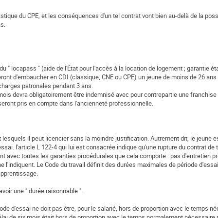
stique du CPE, et les conséquences d'un tel contrat vont bien au-delà de la possi
s.
 locapass " (aide de l'État pour l'accès à la location de logement ; garantie étal
ideront d'embaucher en CDI (classique, CNE ou CPE) un jeune de moins de 26 a
 charges patronales pendant 3 ans.
3 mois devra obligatoirement être indemnisé avec pour contrepartie une franchise
seront pris en compte dans l'ancienneté professionnelle.
uels il peut licencier sans la moindre justification. Autrement dit, le jeune es
ssai. l'article L 122-4 qui lui est consacrée indique qu'une rupture du contrat de 
 avec toutes les garanties procédurales que cela comporte : pas d'entretien pr
che l'indiquent. Le Code du travail définit des durées maximales de période d'ess
'apprentissage.
avoir une " durée raisonnable ".
de d'essai ne doit pas être, pour le salarié, hors de proportion avec le temps n
élai de six mois était hors de proportion avec le temps normalement nécessaire 