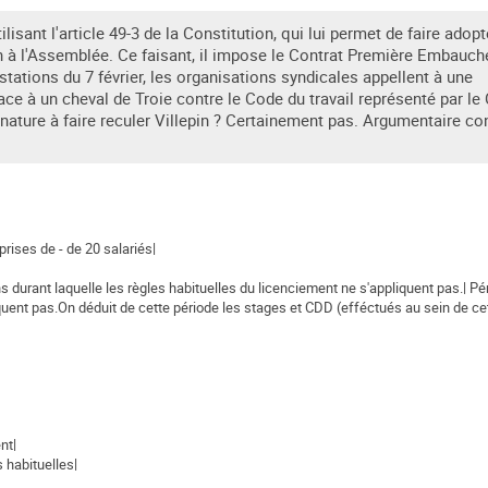
lisant l'article 49-3 de la Constitution, qui lui permet de faire adopt
on à l'Assemblée. Ce faisant, il impose le Contrat Première Embauche
estations du 7 février, les organisations syndicales appellent à une
ace à un cheval de Troie contre le Code du travail représenté par le
nature à faire reculer Villepin ? Certainement pas. Argumentaire co
prises de - de 20 salariés|
ns durant laquelle les règles habituelles du licenciement ne s'appliquent pas.| Pé
quent pas.On déduit de cette période les stages et CDD (efféctués au sein de cet
nt|
s habituelles|