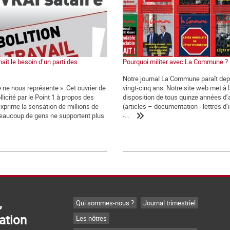
ît le besoin d’un parti des
Pourquoi militer avec La Commune ?
s
Notre journal La Commune paraît dep
 ne nous représente ». Cet ouvrier de
vingt-cinq ans. Notre site web met à 
licité par le Point 1 à propos des
disposition de tous quinze années d’
exprime la sensation de millions de
(articles – documentation - lettres d
Beaucoup de gens ne supportent plus
-...
,
Qui sommes-nous ?
Journal trimestriel
ation
Les nôtres