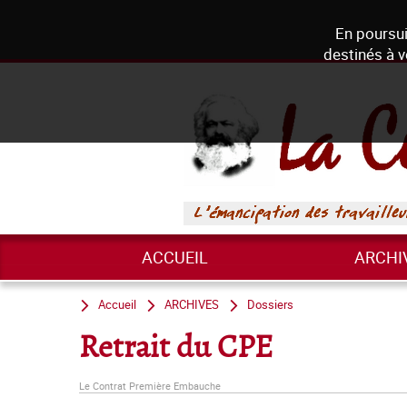
En poursui
destinés à v
ACCUEIL
ARCHI
Accueil
ARCHIVES
Dossiers
Retrait du CPE
Le Contrat Première Embauche