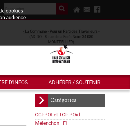
 de cookies
son audience.
- La Commune - Pour un Parti des Travailleurs
-
(ADIDO - 8, rue de la Forêt Noire 34 080
MONTPELLIER)
TRE D'INFOS
ADHÉRER / SOUTENIR
Catégories
CCI-POI et TCI- POid
Mélenchon - FI