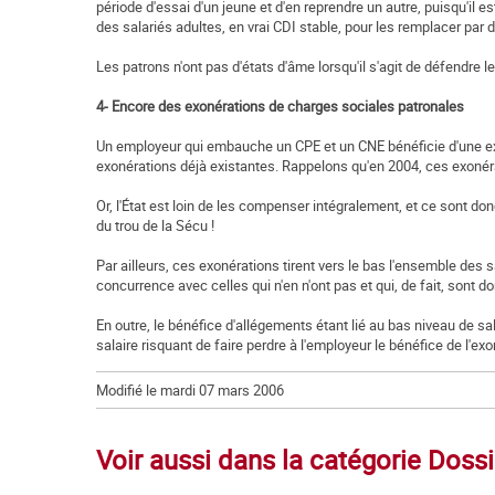
période d'essai d'un jeune et d'en reprendre un autre, puisqu'il 
des salariés adultes, en vrai CDI stable, pour les remplacer pa
Les patrons n'ont pas d'états d'âme lorsqu'il s'agit de défendre le
4- Encore des exonérations de charges sociales patronales
Un employeur qui embauche un CPE et un CNE bénéficie d'une exo
exonérations déjà existantes. Rappelons qu'en 2004, ces exonéra
Or, l'État est loin de les compenser intégralement, et ce sont d
du trou de la Sécu !
Par ailleurs, ces exonérations tirent vers le bas l'ensemble des 
concurrence avec celles qui n'en n'ont pas et qui, de fait, sont d
En outre, le bénéfice d'allégements étant lié au bas niveau de sal
salaire risquant de faire perdre à l'employeur le bénéfice de l'exo
Modifié le mardi 07 mars 2006
Voir aussi dans la catégorie Doss