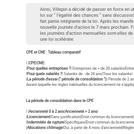
Ainsi, Villepin a décidé de passer en force en uti
loi sur " l'égalité des chances " sans discussi
fait partie intégrante de la loi. Après les manif
nouvelle journée d'action le 7 mars prochain. F
les journées d'action mensuelles sont-elles de 
une loi scélérate.
CPE et CNE : Tableau comparatif
| |
CPE
|
CNE
|
|
Pour quelles entreprises ?
| Entreprises de + de 20 salariés|Entre
|
Pour quels salariés ?
| Salariés de - de 26 ans|Tous les salariés|
|
La période d'essai (" période de consolidation ")
| Période de 2 a
durant laquelle les règles habituelles du licenciement ne s'appli
La période de consolidation dans le CPE
| |
Ancienneté 0 à 2 ans
|
Ancienneté > 2 ans
|
|
Licenciement
|Sans justification|Droit commun du licenciement|
|
Indemnités de rupture
|Spécifiques|Droit commun du licencieme
|
Allocations chômage
|Oui, à partir de 4 mois d'ancienneté|Règle