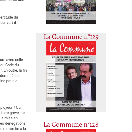
certitude du
ur va-t-il
La Commune n°129
ure avec celle
8 du Code du
". En outre, la fin
ndemnité. Le
ine pour le
mployeur ? Qui
faire grève, se
à la mise en
 les dénégations
La Commune n°128
e mettre fin à la