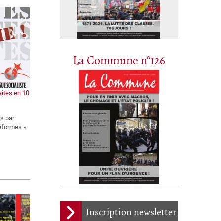
La Commune n°126
aites en 10
es par
réformes »
Inscription newsletter