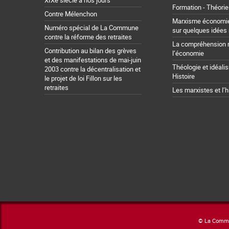
XIXe siècle à nos jours
Formation - Théorie
Contre Mélenchon
Marxisme économie 
Numéro spécial de La Commune
sur quelques idées
contre la réforme des retraites
La compréhension 
Contribution au bilan des grèves
l’économie
et des manifestations de mai-juin
Théologie et idéali
2003 contre la décentralisation et
Histoire
le projet de loi Fillon sur les
retraites
Les marxistes et l’h
© La Commun