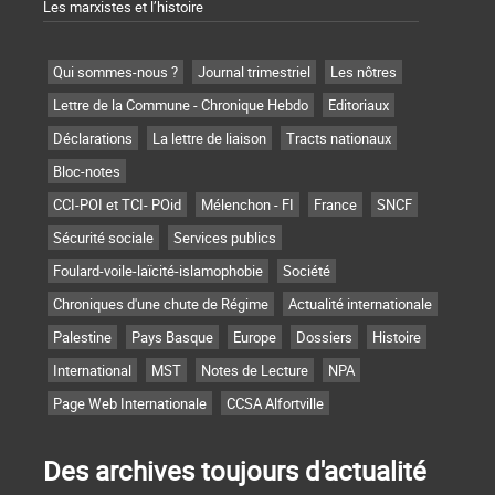
Les marxistes et l’histoire
Qui sommes-nous ?
Journal trimestriel
Les nôtres
Lettre de la Commune - Chronique Hebdo
Editoriaux
Déclarations
La lettre de liaison
Tracts nationaux
Bloc-notes
CCI-POI et TCI- POid
Mélenchon - FI
France
SNCF
Sécurité sociale
Services publics
Foulard-voile-laïcité-islamophobie
Société
Chroniques d'une chute de Régime
Actualité internationale
Palestine
Pays Basque
Europe
Dossiers
Histoire
International
MST
Notes de Lecture
NPA
Page Web Internationale
CCSA Alfortville
Des archives toujours d'actualité