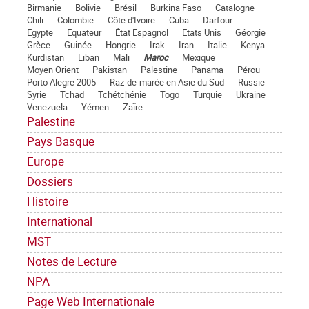
Birmanie
Bolivie
Brésil
Burkina Faso
Catalogne
Chili
Colombie
Côte d'Ivoire
Cuba
Darfour
Egypte
Equateur
État Espagnol
Etats Unis
Géorgie
Grèce
Guinée
Hongrie
Irak
Iran
Italie
Kenya
Kurdistan
Liban
Mali
Maroc
Mexique
Moyen Orient
Pakistan
Palestine
Panama
Pérou
Porto Alegre 2005
Raz-de-marée en Asie du Sud
Russie
Syrie
Tchad
Tchétchénie
Togo
Turquie
Ukraine
Venezuela
Yémen
Zaïre
Palestine
Pays Basque
Europe
Dossiers
Histoire
International
MST
Notes de Lecture
NPA
Page Web Internationale