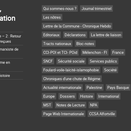
,
Qui sommes-nous ?
Journal trimestriel
ation
Les nôtres
Lettre de la Commune - Chronique Hebdo
Editoriaux
Déclarations
La lettre de liaison
– 2 : Retour
 reçues
Tracts nationaux
Bloc-notes
marxiste de
CCI-POI et TCI- POid
Mélenchon - FI
France
SNCF
Sécurité sociale
Services publics
sme en
Foulard-voile-laïcité-islamophobie
Société
istoire
Chroniques d'une chute de Régime
Actualité internationale
Palestine
Pays Basque
Europe
Dossiers
Histoire
International
MST
Notes de Lecture
NPA
Page Web Internationale
CCSA Alfortville