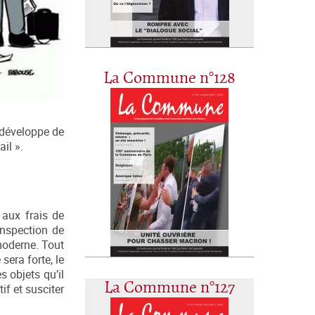
La Commune n°128
e développe de
il ».
 aux frais de
inspection de
moderne. Tout
sera forte, le
s objets qu’il
La Commune n°127
if et susciter