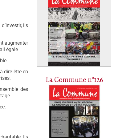
’investir, ils
dent augmenter
ail égale.
ble.
à-dire être en
rises.
La Commune n°126
l’ensemble des
ntage.
ée.
haritable. Ils