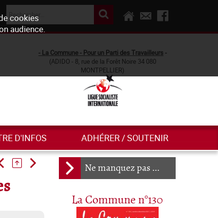
 de cookies
son audience.
- La Commune - Pour un Parti des Travailleurs
-
(ADIDO - 8, rue de la Forêt Noire 34 080
MONTPELLIER)
TRE D'INFOS
ADHÉRER / SOUTENIR
Ne manquez pas ...
es
La Commune n°130