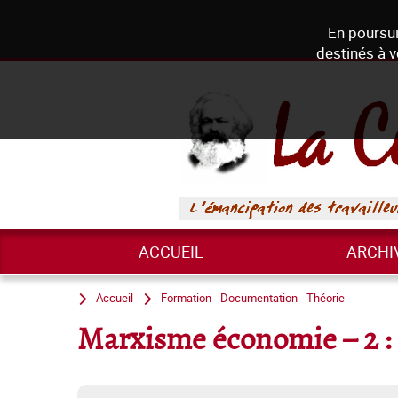
En poursui
destinés à v
ACCUEIL
ARCHI
Accueil
Formation - Documentation - Théorie
Marxisme économie – 2 : 