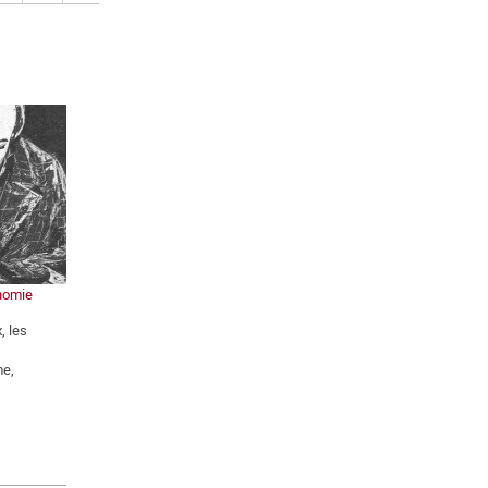
nomie
, les
me,