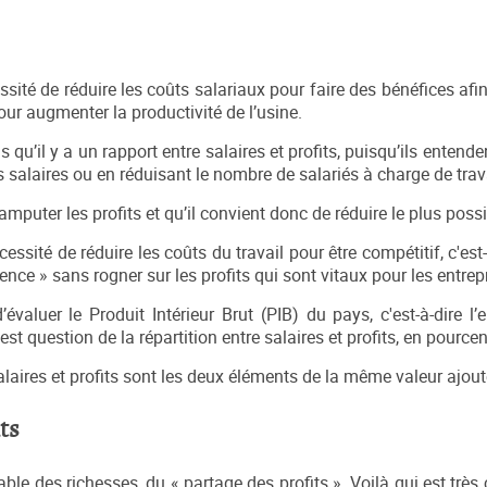
té de réduire les coûts salariaux pour faire des bénéfices afin d
our augmenter la productivité de l’usine.
 qu’il y a un rapport entre salaires et profits, puisqu’ils enten
s salaires ou en réduisant le nombre de salariés à charge de trav
mputer les profits et qu’il convient donc de réduire le plus possi
ssité de réduire les coûts du travail pour être compétitif, c'est-
nce » sans rogner sur les profits qui sont vitaux pour les entrep
t d’évaluer le Produit Intérieur Brut (PIB) du pays, c'est-à-dire 
 est question de la répartition entre salaires et profits, en pource
alaires et profits sont les deux éléments de la même valeur ajout
ts
ble des richesses, du « partage des profits ». Voilà qui est très c