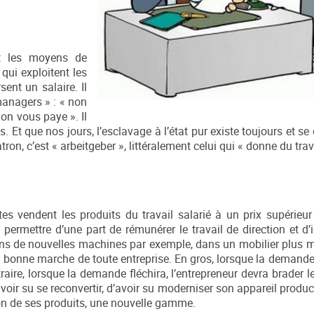
ent les moyens de
ui exploitent les
sent un salaire. Il
managers » : « non
on vous paye ». Il
s. Et que nos jours, l’esclavage à l’état pur existe toujours et s
on, c’est « arbeitgeber », littéralement celui qui « donne du trava
es vendent les produits du travail salarié à un prix supérieur
 permettre d’une part de rémunérer le travail de direction et d’
dans de nouvelles machines par exemple, dans un mobilier plus 
a bonne marche de toute entreprise. En gros, lorsque la demande 
ire, lorsque la demande fléchira, l’entrepreneur devra brader le
d’avoir su se reconvertir, d’avoir su moderniser son appareil product
n de ses produits, une nouvelle gamme.