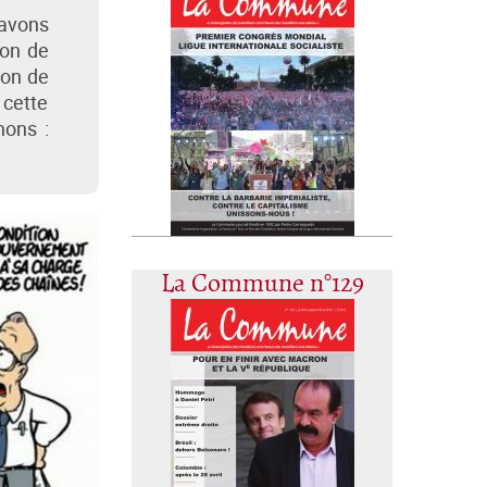
’avons
ion de
ion de
 cette
nons :
La Commune n°129