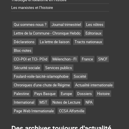
Les marxistes et l’histoire
Qui sommes-nous ?
Journal trimestriel
Les nôtres
Lettre de la Commune - Chronique Hebdo
Editoriaux
Déclarations
La lettre de liaison
Tracts nationaux
Bloc-notes
CCI-POI et TCI- POid
Mélenchon - FI
France
SNCF
Sécurité sociale
Services publics
Foulard-voile-laïcité-islamophobie
Société
Chroniques d'une chute de Régime
Actualité internationale
Palestine
Pays Basque
Europe
Dossiers
Histoire
International
MST
Notes de Lecture
NPA
Page Web Internationale
CCSA Alfortville
Des archives toujours d'actualité