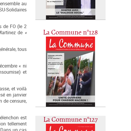
us ensemble au
SU-Solidaires
s de FO (le 2
La Commune n°128
Martinez de
«
générale, tous
décembre « ni
Insoumise) et
sse, et voilà
sé en janvier
n de censure,
Mélenchon est
La Commune n°127
ion tellement
F. Dans un cas