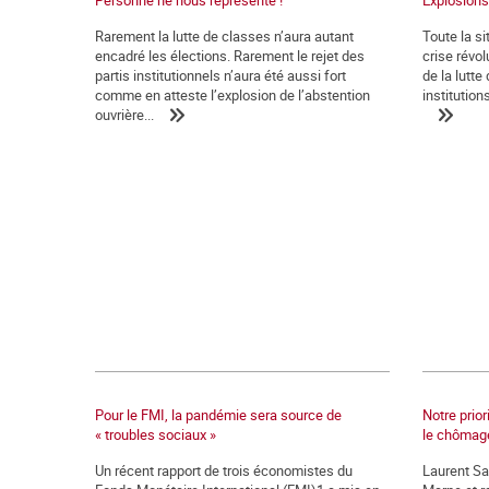
Personne ne nous représente !
Explosions
Rarement la lutte de classes n’aura autant
Toute la si
encadré les élections. Rarement le rejet des
crise révol
partis institutionnels n’aura été aussi fort
de la lutte
comme en atteste l’explosion de l’abstention
institution
ouvrière...
Pour le FMI, la pandémie sera source de
Notre prior
« troubles sociaux »
le chômage
Un récent rapport de trois économistes du
Laurent Sa