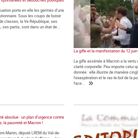
 spontanées et débouchés politiques
tuation porte en elle les germes d’une
utionnaire. Sous les coups de butoir
 de classes, la Ve République, ses
s, ses partis, sont dans un état de...
La gifle et la manifestation du 12 jui
La gifle assénée à Macron a la vertu 
clarté corporelle. Peu importe celui qui
donnée : elle illustre de manière cing
l'exaspération et le ras-le-bol de la p
face...
ité absolue : un plan d’urgence contre
, la pauvreté et Macron !
int-Martin, député LREM du Val-de-