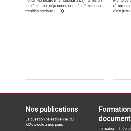
Fonds Monétaire International (FMI)1 a mis en
Marne et ra
lumière le lien déjà connu entre épidémies et «
réformes re
troubles sociaux ».
c’est juste
Nos publications
Formation
document
La question palestinienne, du
XIXe siècle à nos jours
Formation - Théorie