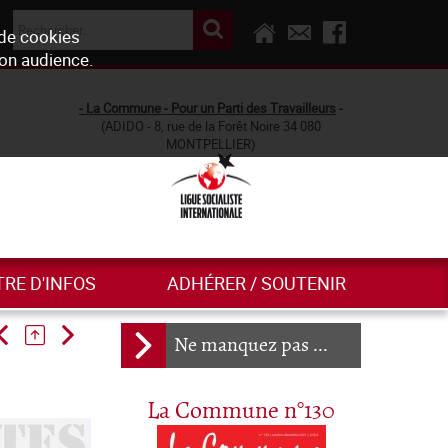
 de cookies
son audience.
- La Commune - Pour un Parti des Travailleurs
-
(ADIDO - 8, rue de la Forêt Noire 34 080
MONTPELLIER)
TRE D'INFOS
ADHÉRER / SOUTENIR
Ne manquez pas ...
La Commune n°130