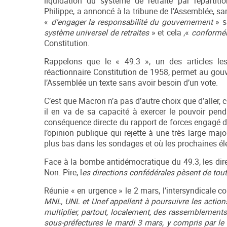
liquidation du système de retraite par répartiti
Philippe, a annoncé à la tribune de l’Assemblée, sa
«
d’engager la responsabilité du gouvernement
» s
système universel de retraites
» et cela ,«
conforméme
Constitution.
Rappelons que le « 49.3 », un des articles le
réactionnaire Constitution de 1958, permet au gou
l’Assemblée un texte sans avoir besoin d’un vote.
C’est que Macron n’a pas d’autre choix que d’aller, 
il en va de sa capacité à exercer le pouvoir pen
conséquence directe du rapport de forces engagé de
l’opinion publique qui rejette à une très large maj
plus bas dans les sondages et où les prochaines éle
Face à la bombe antidémocratique du 49.3, les dir
Non. Pire, l
es directions confédérales pèsent
de tou
Réunie « en urgence » le 2 mars, l’intersyndicale co
MNL, UNL et Unef appellent à poursuivre les action
multiplier, partout, localement, des rassemblements
sous-préfectures le mardi 3 mars, y compris par le