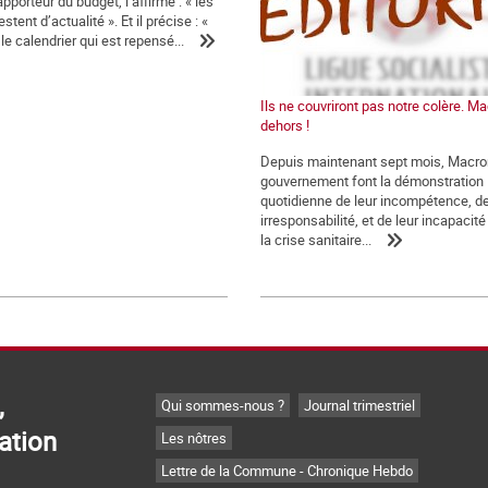
pporteur du budget, l’affirme : « les
stent d’actualité ». Et il précise : «
 le calendrier qui est repensé...
Ils ne couvriront pas notre colère. Ma
dehors !
Depuis maintenant sept mois, Macro
gouvernement font la démonstration
quotidienne de leur incompétence, de
irresponsabilité, et de leur incapacité 
la crise sanitaire...
,
Qui sommes-nous ?
Journal trimestriel
ation
Les nôtres
Lettre de la Commune - Chronique Hebdo