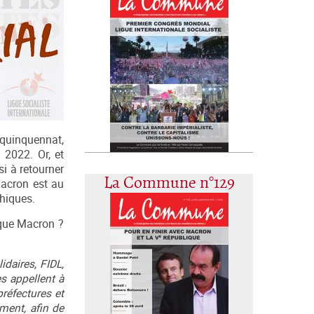
n quinquennat,
 2022. Or, et
i à retourner
La Commune n°129
 Macron est au
phiques.
 que Macron ?
idaires, FIDL,
s appellent à
réfectures et
ment, afin de