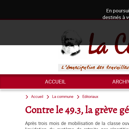
En poursui
destinés à v
ACCUEIL
ARCHI
Accueil
La commune
Editoriaux
Contre le 49.3, la grève g
Après trois mois de mobilisation de la classe ouv