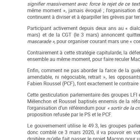
signifier massivement avec force le rejet de ce tex
même moment », jamais évoqué ; l’organisation d’
continuent à diviser et à éparpiller les grèves par ter
Participant activement depuis deux ans au « dialo
mars) et de la CGT (le 3 mars) annoncent quitter
mascarade
»,
pour organiser courant mars une « con
Contrairement à cette stratégie capitularde, la défe
ensemble au même moment, pour faire reculer Macron e
Enfin, comment ne pas aborder la farce de la guéri
amendable, ni négociable, retrait », les opposan
Fabien Roussel (PCF), font exactement le contrair
Cette gesticulation parlementaire des groupes LFI 
Mélenchon et Roussel baptisés ennemis de la réfo
l’organisation d’un référendum pour
«
sortir de la cr
proposition refusée par le PS et le PCF.
Le gouvernement utilise le 49.3, les groupes par
donc comblé ce 3 mars 2020, il va pouvoir en vot
droitière qu’elle fait passer le projet Macron pour 