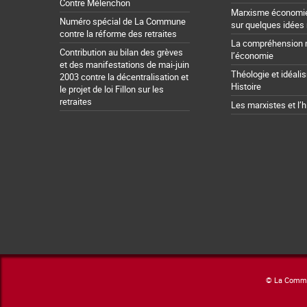
Contre Mélenchon
Marxisme économie 
Numéro spécial de La Commune
sur quelques idées
contre la réforme des retraites
La compréhension 
Contribution au bilan des grèves
l’économie
et des manifestations de mai-juin
Théologie et idéali
2003 contre la décentralisation et
Histoire
le projet de loi Fillon sur les
retraites
Les marxistes et l’h
© La Commun