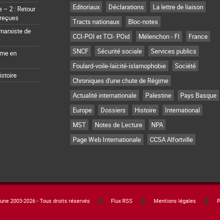
Editoriaux
Déclarations
La lettre de liaison
– 2 : Retour
 reçues
Tracts nationaux
Bloc-notes
marxiste de
CCI-POI et TCI- POid
Mélenchon - FI
France
SNCF
Sécurité sociale
Services publics
sme en
Foulard-voile-laïcité-islamophobie
Société
istoire
Chroniques d'une chute de Régime
Actualité internationale
Palestine
Pays Basque
Europe
Dossiers
Histoire
International
MST
Notes de Lecture
NPA
Page Web Internationale
CCSA Alfortville
e 2003-2026 - Tous droits réservés
Flux RSS
Mentions légales
P