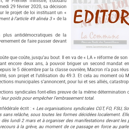
on, le Premier ministre, Édouard
medi 29 février 2020, sa décision
ur le projet de loi instituant un «
nt à l’article 49 alinéa 3
» de la
s plus antidémocratiques de la
vernement de faire passer devant
coûte que coûte, jusqu’au bout. Il en va de « LA » réforme de so
dant encore deux ans, à pouvoir briguer un second mandat en
puis le 5 décembre par la classe ouvrière, Macron n’a pas réuss
orité, son projet et l’utilisation du 49.3. Et cela au moment où
ctions municipales s’annoncent, pour lui et ses alliés, catastro
ections syndicales font-elles preuve de la même détermination
t leur poids pour empêcher l’embrasement total.
nfédérale écrit : «
Les organisations syndicales CGT, FO, FSU, Sol
s sans relâche, sous toutes les formes décidées localement. Elle
 dès lundi 2 mars et à organiser des manifestations devant les p
 recours à la grève, au moment de ce passage en force au parle