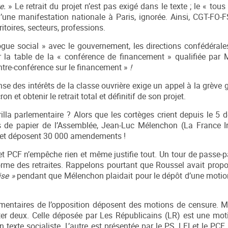
te.
» Le retrait du projet n’est pas exigé dans le texte ; le « to
une manifestation nationale à Paris, ignorée. Ainsi, CGT-FO-F
ritoires, secteurs, professions.
gue social » avec le gouvernement, les directions confédérale
 la table de la « conférence de financement » qualifiée par 
tre-conférence sur le financement »
!
nse des intérêts de la classe ouvrière exige un appel à la grève 
t obtenir le retrait total et définitif de son projet.
lla parlementaire ? Alors que les cortèges crient depuis le 5 
ts de papier de l’Assemblée, Jean-Luc Mélenchon (La France 
e et déposent 30 000 amendements !
et PCF n’empêche rien et même justifie tout. Un tour de passe-pa
rme des retraites. Rappelons pourtant que Roussel avait propo
ise
»
pendant que Mélenchon plaidait pour le dépôt d’une motio
lementaires de l’opposition déposent des motions de censure. 
er deux. Celle déposée par Les Républicains (LR) est une mot
un texte socialiste. L’autre est présentée par le PS, LFI et le PC