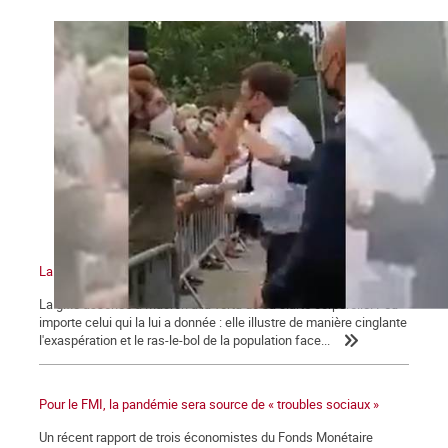
La gifle et la manifestation du 12 juin 2021
La gifle assénée à Macron a la vertu de sa clarté corporelle. Peu
importe celui qui la lui a donnée : elle illustre de manière cinglante
l'exaspération et le ras-le-bol de la population face...
Pour le FMI, la pandémie sera source de « troubles sociaux »
Un récent rapport de trois économistes du Fonds Monétaire