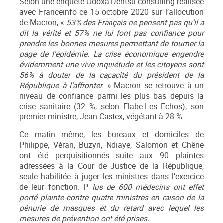
Selon une enquête Odoxa-Dentsu consulting réalisée
avec Franceinfo ce 15 octobre 2020 sur l’allocution
de Macron, «
53% des Français ne pensent pas qu’il a
dit la vérité et 57% ne lui font pas confiance pour
prendre les bonnes mesures permettant de tourner la
page de l’épidémie. La crise économique engendre
évidemment une vive inquiétude et les citoyens sont
56% à douter de la capacité du président de la
République à l’affronter.
» Macron se retrouve à un
niveau de confiance parmi les plus bas depuis la
crise sanitaire (32 %, selon Elabe-Les Echos), son
premier ministre, Jean Castex, végétant à 28 %.
Ce matin même, les bureaux et domiciles de
Philippe, Véran, Buzyn, Ndiaye, Salomon et Chêne
ont été perquisitionnés suite aux 90 plaintes
adressées à la Cour de Justice de la République,
seule habilitée à juger les ministres dans l’exercice
de leur fonction. P
lus de 600 médecins ont effet
porté plainte contre quatre ministres en raison de la
pénurie de masques et du retard avec lequel les
mesures de prévention ont été prises.