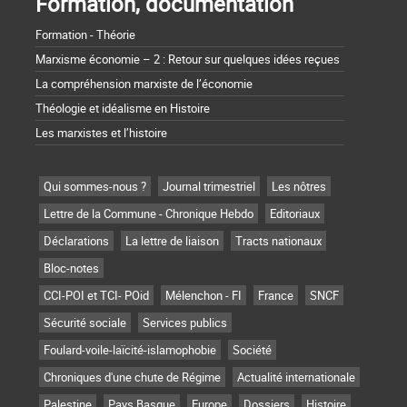
Formation, documentation
Formation - Théorie
Marxisme économie – 2 : Retour sur quelques idées reçues
La compréhension marxiste de l’économie
Théologie et idéalisme en Histoire
Les marxistes et l’histoire
Qui sommes-nous ?
Journal trimestriel
Les nôtres
Lettre de la Commune - Chronique Hebdo
Editoriaux
Déclarations
La lettre de liaison
Tracts nationaux
Bloc-notes
CCI-POI et TCI- POid
Mélenchon - FI
France
SNCF
Sécurité sociale
Services publics
Foulard-voile-laïcité-islamophobie
Société
Chroniques d'une chute de Régime
Actualité internationale
Palestine
Pays Basque
Europe
Dossiers
Histoire