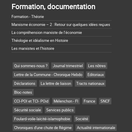
Formation, documentation
Formation - Théorie
Marxisme économie – 2 : Retour sur quelques idées reçues
La compréhension marxiste de l’économie
Théologie et idéalisme en Histoire
Les marxistes et l’histoire
Qui sommes-nous ?
Journal trimestriel
Les nôtres
Lettre de la Commune - Chronique Hebdo
Editoriaux
Déclarations
La lettre de liaison
Tracts nationaux
Bloc-notes
CCI-POI et TCI- POid
Mélenchon - FI
France
SNCF
Sécurité sociale
Services publics
Foulard-voile-laïcité-islamophobie
Société
Chroniques d'une chute de Régime
Actualité internationale