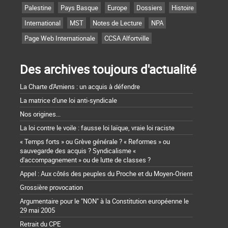
Palestine
Pays Basque
Europe
Dossiers
Histoire
International
MST
Notes de Lecture
NPA
Page Web Internationale
CCSA Alfortville
Des archives toujours d'actualité
La Charte d'Amiens : un acquis à défendre
La matrice d'une loi anti-syndicale
Nos origines...
La loi contre le voile : fausse loi laïque, vraie loi raciste
« Temps forts » ou Grève générale ? « Reformes » ou
sauvegarde des acquis ? Syndicalisme «
d'accompagnement » ou de lutte de classes ?
Appel : Aux côtés des peuples du Proche et du Moyen-Orient
Grossière provocation
Argumentaire pour le "NON" à la Constitution européenne le
29 mai 2005
Retrait du CPE