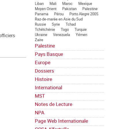
Liban
Mali
Maroc
Mexique
Moyen Orient
Pakistan
Palestine
Panama
Pérou
Porto Alegre 2005
Raz-de-marée en Asie du Sud
Russie
Syrie
Tchad
Tchétchénie
Togo
Turquie
Ukraine
Venezuela
Yémen
fficiers
Zaïre
Palestine
Pays Basque
Europe
Dossiers
Histoire
International
MST
Notes de Lecture
NPA
Page Web Internationale