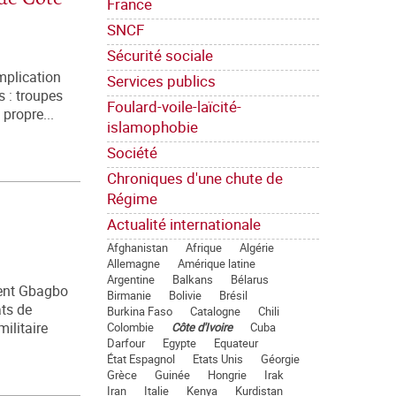
France
SNCF
Sécurité sociale
implication
Services publics
s : troupes
Foulard-voile-laïcité-
propre...
islamophobie
Société
Chroniques d'une chute de
Régime
Actualité internationale
Afghanistan
Afrique
Algérie
Allemagne
Amérique latine
Argentine
Balkans
Bélarus
rent Gbagbo
Birmanie
Bolivie
Brésil
ats de
Burkina Faso
Catalogne
Chili
Colombie
Côte d'Ivoire
Cuba
militaire
Darfour
Egypte
Equateur
État Espagnol
Etats Unis
Géorgie
Grèce
Guinée
Hongrie
Irak
Iran
Italie
Kenya
Kurdistan