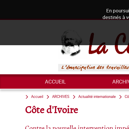
En poursui
destinés à v
ACCUEIL
ARCHI
Accueil
ARCHIVES
Actualité internationale
Cô
Côte d'Ivoire
Contre la nouvelle intervention impé