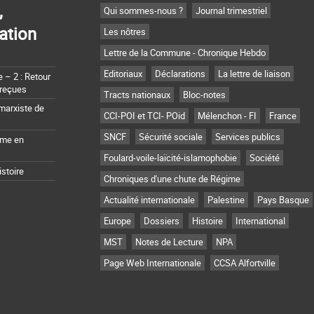
,
Qui sommes-nous ?
Journal trimestriel
ation
Les nôtres
Lettre de la Commune - Chronique Hebdo
Editoriaux
Déclarations
La lettre de liaison
– 2 : Retour
 reçues
Tracts nationaux
Bloc-notes
marxiste de
CCI-POI et TCI- POid
Mélenchon - FI
France
SNCF
Sécurité sociale
Services publics
sme en
Foulard-voile-laïcité-islamophobie
Société
istoire
Chroniques d'une chute de Régime
Actualité internationale
Palestine
Pays Basque
Europe
Dossiers
Histoire
International
MST
Notes de Lecture
NPA
Page Web Internationale
CCSA Alfortville