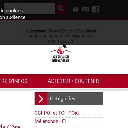
 de cookies
son audience.
- La Commune - Pour un Parti des Travailleurs
-
(ADIDO - 8, rue de la Forêt Noire 34 080
MONTPELLIER)
TRE D'INFOS
ADHÉRER / SOUTENIR
Catégories
CCI-POI et TCI- POid
Mélenchon - FI
 de Côte