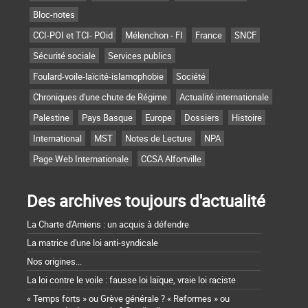
Bloc-notes
CCI-POI et TCI- POid
Mélenchon - FI
France
SNCF
Sécurité sociale
Services publics
Foulard-voile-laïcité-islamophobie
Société
Chroniques d'une chute de Régime
Actualité internationale
Palestine
Pays Basque
Europe
Dossiers
Histoire
International
MST
Notes de Lecture
NPA
Page Web Internationale
CCSA Alfortville
Des archives toujours d'actualité
La Charte d'Amiens : un acquis à défendre
La matrice d'une loi anti-syndicale
Nos origines...
La loi contre le voile : fausse loi laïque, vraie loi raciste
« Temps forts » ou Grève générale ? « Reformes » ou