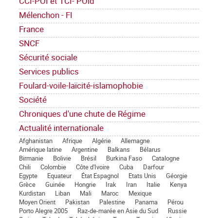
CCI-POI et TCI- POid
Mélenchon - FI
France
SNCF
Sécurité sociale
Services publics
Foulard-voile-laïcité-islamophobie
Société
Chroniques d'une chute de Régime
Actualité internationale
Afghanistan
Afrique
Algérie
Allemagne
Amérique latine
Argentine
Balkans
Bélarus
Birmanie
Bolivie
Brésil
Burkina Faso
Catalogne
Chili
Colombie
Côte d'Ivoire
Cuba
Darfour
Egypte
Equateur
État Espagnol
Etats Unis
Géorgie
Grèce
Guinée
Hongrie
Irak
Iran
Italie
Kenya
Kurdistan
Liban
Mali
Maroc
Mexique
Moyen Orient
Pakistan
Palestine
Panama
Pérou
Porto Alegre 2005
Raz-de-marée en Asie du Sud
Russie