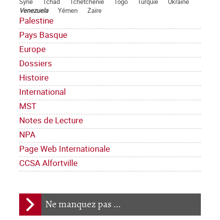
Syrie
Tchad
Tchétchénie
Togo
Turquie
Ukraine
Venezuela
Yémen
Zaïre
Palestine
Pays Basque
Europe
Dossiers
Histoire
International
MST
Notes de Lecture
NPA
Page Web Internationale
CCSA Alfortville
Ne manquez pas ...