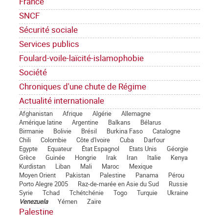
France
SNCF
Sécurité sociale
Services publics
Foulard-voile-laïcité-islamophobie
Société
Chroniques d'une chute de Régime
Actualité internationale
Afghanistan
Afrique
Algérie
Allemagne
Amérique latine
Argentine
Balkans
Bélarus
Birmanie
Bolivie
Brésil
Burkina Faso
Catalogne
Chili
Colombie
Côte d'Ivoire
Cuba
Darfour
Egypte
Equateur
État Espagnol
Etats Unis
Géorgie
Grèce
Guinée
Hongrie
Irak
Iran
Italie
Kenya
Kurdistan
Liban
Mali
Maroc
Mexique
Moyen Orient
Pakistan
Palestine
Panama
Pérou
Porto Alegre 2005
Raz-de-marée en Asie du Sud
Russie
Syrie
Tchad
Tchétchénie
Togo
Turquie
Ukraine
Venezuela
Yémen
Zaïre
Palestine