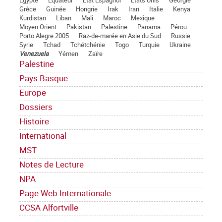
Egypte
Equateur
État Espagnol
Etats Unis
Géorgie
Grèce
Guinée
Hongrie
Irak
Iran
Italie
Kenya
Kurdistan
Liban
Mali
Maroc
Mexique
Moyen Orient
Pakistan
Palestine
Panama
Pérou
Porto Alegre 2005
Raz-de-marée en Asie du Sud
Russie
Syrie
Tchad
Tchétchénie
Togo
Turquie
Ukraine
Venezuela
Yémen
Zaïre
Palestine
Pays Basque
Europe
Dossiers
Histoire
International
MST
Notes de Lecture
NPA
Page Web Internationale
CCSA Alfortville