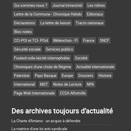
Qui sommes-nous ?
Journal trimestriel
Les nôtres
Lettre de la Commune - Chronique Hebdo
Editoriaux
Déclarations
La lettre de liaison
Tracts nationaux
Bloc-notes
CCI-POI et TCI- POid
Mélenchon - FI
France
SNCF
Sécurité sociale
Services publics
Foulard-voile-laïcité-islamophobie
Société
Chroniques d'une chute de Régime
Actualité internationale
Palestine
Pays Basque
Europe
Dossiers
Histoire
International
MST
Notes de Lecture
NPA
Page Web Internationale
CCSA Alfortville
Des archives toujours d'actualité
La Charte d'Amiens : un acquis à défendre
La matrice d'une loi anti-syndicale