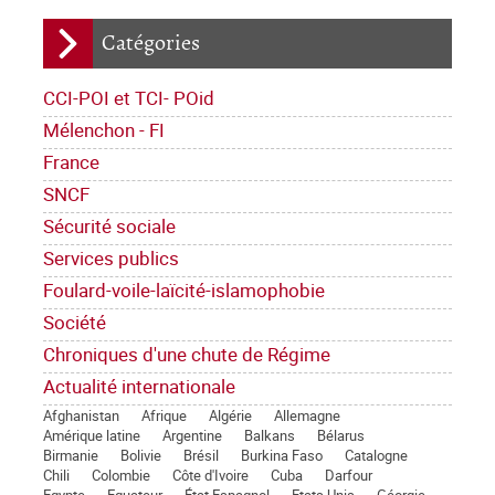
Catégories
CCI-POI et TCI- POid
Mélenchon - FI
France
SNCF
Sécurité sociale
Services publics
Foulard-voile-laïcité-islamophobie
Société
Chroniques d'une chute de Régime
Actualité internationale
Afghanistan
Afrique
Algérie
Allemagne
Amérique latine
Argentine
Balkans
Bélarus
Birmanie
Bolivie
Brésil
Burkina Faso
Catalogne
Chili
Colombie
Côte d'Ivoire
Cuba
Darfour