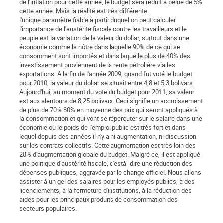
de l'inflation pour cette année, le budget sera réduit à peine de 5%
cette année. Mais la réalité est très différente.
l'unique paramètre fiable à partir duquel on peut calculer
l'importance de l'austérité fiscale contre les travailleurs et le
peuple est la variation de la valeur du dollar, surtout dans une
économie comme la nôtre dans laquelle 90% de ce qui se
consomment sont importés et dans laquelle plus de 40% des
investissement proviennent de la rente pétrolière via les
exportations. A la fin de l'année 2009, quand fut voté le budget
pour 2010, la valeur du dollar se situait entre 4,8 et 5,3 bolivars.
Aujourd'hui, au moment du vote du budget pour 2011, sa valeur
est aux alentours de 8,25 bolivars. Ceci signifie un accroissement
de plus de 70 à 80% en moyenne des prix qui seront appliqués à
la consommation et qui vont se répercuter sur le salaire dans une
économie où le poids de l'emploi public est très fort et dans
lequel depuis des années il n'y a ni augmentation, ni discussion
sur les contrats collectifs. Cette augmentation est très loin des
28% d'augmentation globale du budget. Malgré ce, il est appliqué
une politique d'austérité fiscale, c'està- dire une réduction des
dépenses publiques, aggravée par le change officiel. Nous allons
assister à un gel des salaires pour les employés publics, à des
licenciements, à la fermeture d'institutions, à la réduction des
aides pour les principaux produits de consommation des
secteurs populaires.