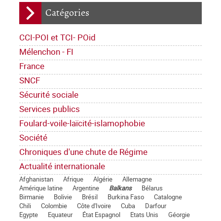
Catégories
CCI-POI et TCI- POid
Mélenchon - FI
France
SNCF
Sécurité sociale
Services publics
Foulard-voile-laïcité-islamophobie
Société
Chroniques d'une chute de Régime
Actualité internationale
Afghanistan
Afrique
Algérie
Allemagne
Amérique latine
Argentine
Balkans
Bélarus
Birmanie
Bolivie
Brésil
Burkina Faso
Catalogne
Chili
Colombie
Côte d'Ivoire
Cuba
Darfour
Egypte
Equateur
État Espagnol
Etats Unis
Géorgie