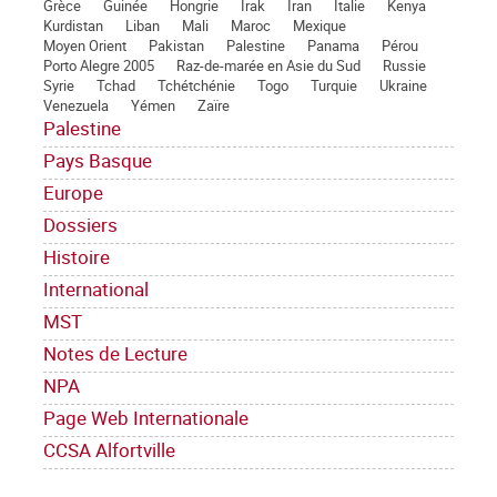
Grèce
Guinée
Hongrie
Irak
Iran
Italie
Kenya
Kurdistan
Liban
Mali
Maroc
Mexique
Moyen Orient
Pakistan
Palestine
Panama
Pérou
Porto Alegre 2005
Raz-de-marée en Asie du Sud
Russie
Syrie
Tchad
Tchétchénie
Togo
Turquie
Ukraine
Venezuela
Yémen
Zaïre
Palestine
Pays Basque
Europe
Dossiers
Histoire
International
MST
Notes de Lecture
NPA
Page Web Internationale
CCSA Alfortville