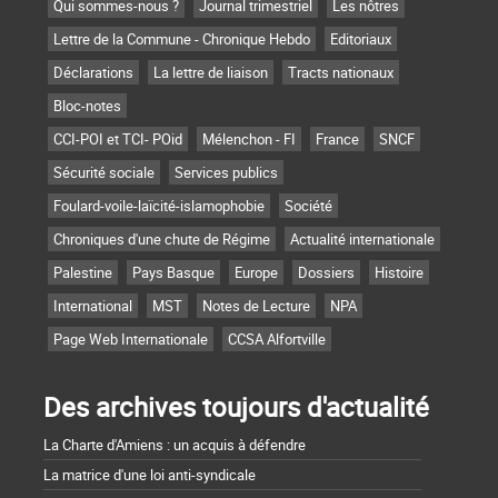
Qui sommes-nous ?
Journal trimestriel
Les nôtres
Lettre de la Commune - Chronique Hebdo
Editoriaux
Déclarations
La lettre de liaison
Tracts nationaux
Bloc-notes
CCI-POI et TCI- POid
Mélenchon - FI
France
SNCF
Sécurité sociale
Services publics
Foulard-voile-laïcité-islamophobie
Société
Chroniques d'une chute de Régime
Actualité internationale
Palestine
Pays Basque
Europe
Dossiers
Histoire
International
MST
Notes de Lecture
NPA
Page Web Internationale
CCSA Alfortville
Des archives toujours d'actualité
La Charte d'Amiens : un acquis à défendre
La matrice d'une loi anti-syndicale