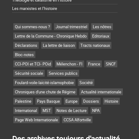
Théologie et idéalisme en Histoire
Les marxistes et l’histoire
Qui sommes-nous ?
Journal trimestriel
Les nôtres
Lettre de la Commune - Chronique Hebdo
Editoriaux
Déclarations
La lettre de liaison
Tracts nationaux
Bloc-notes
CCI-POI et TCI- POid
Mélenchon - FI
France
SNCF
Sécurité sociale
Services publics
Foulard-voile-laïcité-islamophobie
Société
Chroniques d'une chute de Régime
Actualité internationale
Palestine
Pays Basque
Europe
Dossiers
Histoire
International
MST
Notes de Lecture
NPA
Page Web Internationale
CCSA Alfortville
Des archives toujours d'actualité