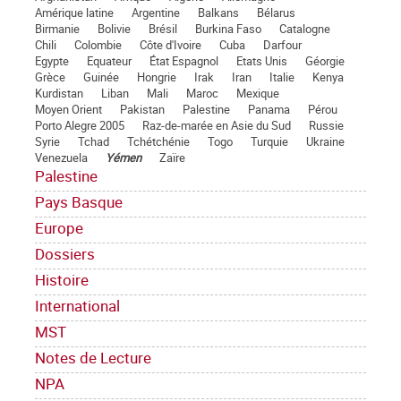
Amérique latine
Argentine
Balkans
Bélarus
Birmanie
Bolivie
Brésil
Burkina Faso
Catalogne
Chili
Colombie
Côte d'Ivoire
Cuba
Darfour
Egypte
Equateur
État Espagnol
Etats Unis
Géorgie
Grèce
Guinée
Hongrie
Irak
Iran
Italie
Kenya
Kurdistan
Liban
Mali
Maroc
Mexique
Moyen Orient
Pakistan
Palestine
Panama
Pérou
Porto Alegre 2005
Raz-de-marée en Asie du Sud
Russie
Syrie
Tchad
Tchétchénie
Togo
Turquie
Ukraine
Venezuela
Yémen
Zaïre
Palestine
Pays Basque
Europe
Dossiers
Histoire
International
MST
Notes de Lecture
NPA