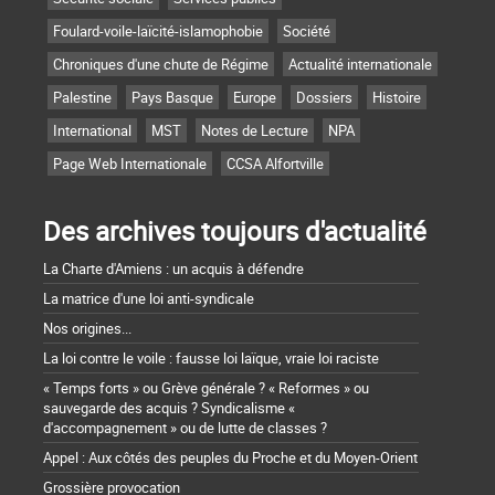
Foulard-voile-laïcité-islamophobie
Société
Chroniques d'une chute de Régime
Actualité internationale
Palestine
Pays Basque
Europe
Dossiers
Histoire
International
MST
Notes de Lecture
NPA
Page Web Internationale
CCSA Alfortville
Des archives toujours d'actualité
La Charte d'Amiens : un acquis à défendre
La matrice d'une loi anti-syndicale
Nos origines...
La loi contre le voile : fausse loi laïque, vraie loi raciste
« Temps forts » ou Grève générale ? « Reformes » ou
sauvegarde des acquis ? Syndicalisme «
d'accompagnement » ou de lutte de classes ?
Appel : Aux côtés des peuples du Proche et du Moyen-Orient
Grossière provocation