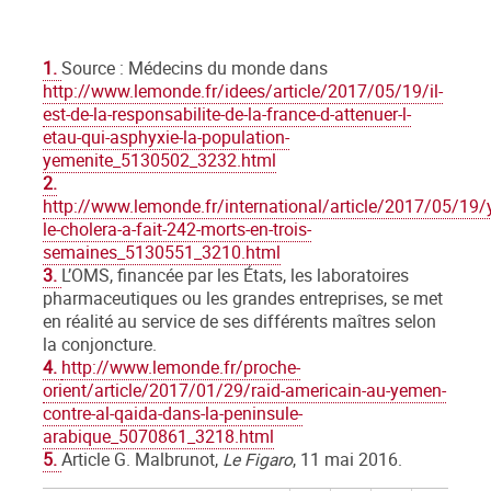
1.
Source : Médecins du monde dans
http://www.lemonde.fr/idees/article/2017/05/19/il-
est-de-la-responsabilite-de-la-france-d-attenuer-l-
etau-qui-asphyxie-la-population-
yemenite_5130502_3232.html
2.
http://www.lemonde.fr/international/article/2017/05/19
le-cholera-a-fait-242-morts-en-trois-
semaines_5130551_3210.html
3.
L’OMS, financée par les États, les laboratoires
pharmaceutiques ou les grandes entreprises, se met
en réalité au service de ses différents maîtres selon
la conjoncture.
4.
http://www.lemonde.fr/proche-
orient/article/2017/01/29/raid-americain-au-yemen-
contre-al-qaida-dans-la-peninsule-
arabique_5070861_3218.html
5.
Article G. Malbrunot,
Le Figaro
, 11 mai 2016.