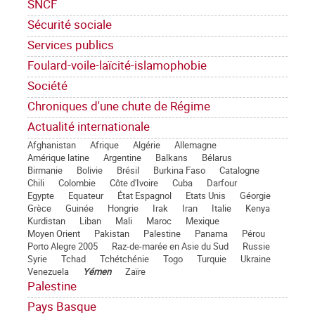
SNCF
Sécurité sociale
Services publics
Foulard-voile-laïcité-islamophobie
Société
Chroniques d'une chute de Régime
Actualité internationale
Afghanistan
Afrique
Algérie
Allemagne
Amérique latine
Argentine
Balkans
Bélarus
Birmanie
Bolivie
Brésil
Burkina Faso
Catalogne
Chili
Colombie
Côte d'Ivoire
Cuba
Darfour
Egypte
Equateur
État Espagnol
Etats Unis
Géorgie
Grèce
Guinée
Hongrie
Irak
Iran
Italie
Kenya
Kurdistan
Liban
Mali
Maroc
Mexique
Moyen Orient
Pakistan
Palestine
Panama
Pérou
Porto Alegre 2005
Raz-de-marée en Asie du Sud
Russie
Syrie
Tchad
Tchétchénie
Togo
Turquie
Ukraine
Venezuela
Yémen
Zaïre
Palestine
Pays Basque