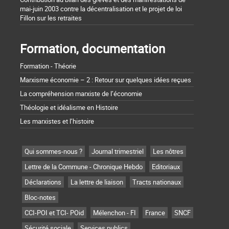
mai-juin 2003 contre la décentralisation et le projet de loi
Fillon sur les retraites
Formation, documentation
Formation - Théorie
Marxisme économie – 2 : Retour sur quelques idées reçues
La compréhension marxiste de l’économie
Théologie et idéalisme en Histoire
Les marxistes et l’histoire
Qui sommes-nous ?
Journal trimestriel
Les nôtres
Lettre de la Commune - Chronique Hebdo
Editoriaux
Déclarations
La lettre de liaison
Tracts nationaux
Bloc-notes
CCI-POI et TCI- POid
Mélenchon - FI
France
SNCF
Sécurité sociale
Services publics