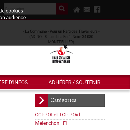
 de cookies
son audience.
- La Commune - Pour un Parti des Travailleurs
-
(ADIDO - 8, rue de la Forêt Noire 34 080
MONTPELLIER)
TRE D'INFOS
ADHÉRER / SOUTENIR
Catégories
CCI-POI et TCI- POid
Mélenchon - FI