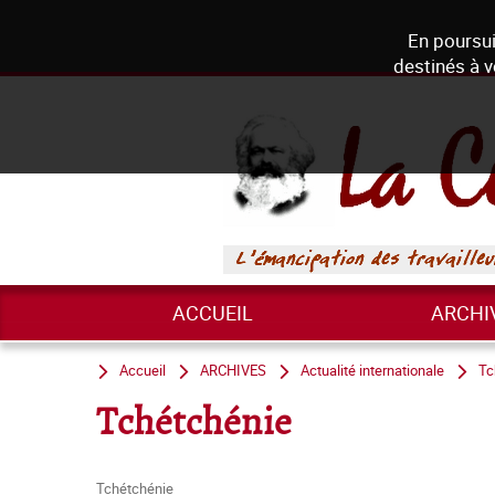
En poursui
destinés à v
ACCUEIL
ARCHI
Accueil
ARCHIVES
Actualité internationale
Tc
Tchétchénie
Tchétchénie