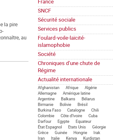
France
SNCF
Sécurité sociale
e la pire
Services publics
o-
Foulard-voile-laïcité-
connaître, au
islamophobie
Société
Chroniques d'une chute de
Régime
Actualité internationale
Afghanistan
Afrique
Algérie
Allemagne
Amérique latine
Argentine
Balkans
Bélarus
Birmanie
Bolivie
Brésil
Burkina Faso
Catalogne
Chili
Colombie
Côte d'Ivoire
Cuba
Darfour
Egypte
Equateur
État Espagnol
Etats Unis
Géorgie
Grèce
Guinée
Hongrie
Irak
Iran
Italie
Kenya
Kurdistan