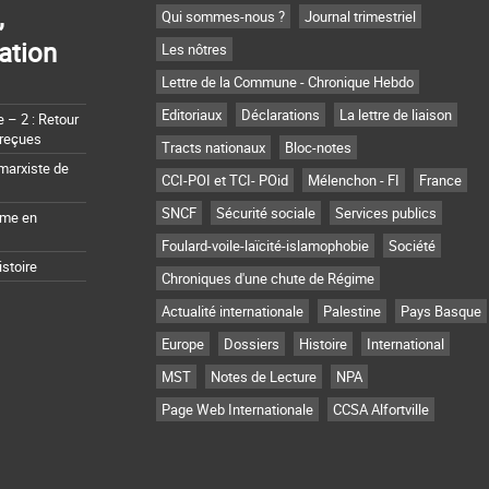
,
Qui sommes-nous ?
Journal trimestriel
ation
Les nôtres
Lettre de la Commune - Chronique Hebdo
Editoriaux
Déclarations
La lettre de liaison
– 2 : Retour
 reçues
Tracts nationaux
Bloc-notes
marxiste de
CCI-POI et TCI- POid
Mélenchon - FI
France
SNCF
Sécurité sociale
Services publics
sme en
Foulard-voile-laïcité-islamophobie
Société
istoire
Chroniques d'une chute de Régime
Actualité internationale
Palestine
Pays Basque
Europe
Dossiers
Histoire
International
MST
Notes de Lecture
NPA
Page Web Internationale
CCSA Alfortville