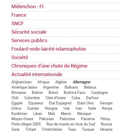
Mélenchon - FI
France
SNCF
Sécurité sociale
Services publics
Foulard-voile-laïcité-islamophobie
Société
Chroniques d'une chute de Régime
Actualité internationale
Afghanistan
Afrique
Algérie
Allemagne
Amérique latine
Argentine
Balkans
Bélarus
Birmanie
Bolivie
Brésil
Burkina Faso
Catalogne
Chili
Colombie
Côte d'Ivoire
Cuba
Darfour
Egypte
Equateur
État Espagnol
Etats Unis
Géorgie
Grèce
Guinée
Hongrie
Irak
Iran
Italie
Kenya
Kurdistan
Liban
Mali
Maroc
Mexique
Moyen Orient
Pakistan
Palestine
Panama
Pérou
Porto Alegre 2005
Raz-de-marée en Asie du Sud
Russie
Syrie
Tchad
Tchétchénie
Togo
Turquie
Ukraine