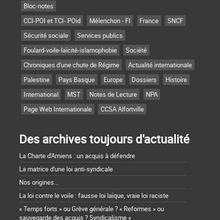
Bloc-notes
CCI-POI et TCI- POid
Mélenchon - FI
France
SNCF
Sécurité sociale
Services publics
Foulard-voile-laïcité-islamophobie
Société
Chroniques d'une chute de Régime
Actualité internationale
Palestine
Pays Basque
Europe
Dossiers
Histoire
International
MST
Notes de Lecture
NPA
Page Web Internationale
CCSA Alfortville
Des archives toujours d'actualité
La Charte d'Amiens : un acquis à défendre
La matrice d'une loi anti-syndicale
Nos origines...
La loi contre le voile : fausse loi laïque, vraie loi raciste
« Temps forts » ou Grève générale ? « Reformes » ou
sauvegarde des acquis ? Syndicalisme «