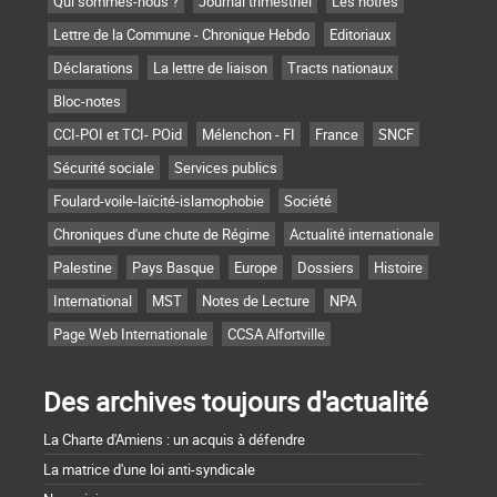
Qui sommes-nous ?
Journal trimestriel
Les nôtres
Lettre de la Commune - Chronique Hebdo
Editoriaux
Déclarations
La lettre de liaison
Tracts nationaux
Bloc-notes
CCI-POI et TCI- POid
Mélenchon - FI
France
SNCF
Sécurité sociale
Services publics
Foulard-voile-laïcité-islamophobie
Société
Chroniques d'une chute de Régime
Actualité internationale
Palestine
Pays Basque
Europe
Dossiers
Histoire
International
MST
Notes de Lecture
NPA
Page Web Internationale
CCSA Alfortville
Des archives toujours d'actualité
La Charte d'Amiens : un acquis à défendre
La matrice d'une loi anti-syndicale