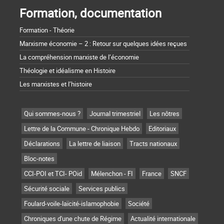
Formation, documentation
Formation - Théorie
Marxisme économie – 2 : Retour sur quelques idées reçues
La compréhension marxiste de l’économie
Théologie et idéalisme en Histoire
Les marxistes et l’histoire
Qui sommes-nous ?
Journal trimestriel
Les nôtres
Lettre de la Commune - Chronique Hebdo
Editoriaux
Déclarations
La lettre de liaison
Tracts nationaux
Bloc-notes
CCI-POI et TCI- POid
Mélenchon - FI
France
SNCF
Sécurité sociale
Services publics
Foulard-voile-laïcité-islamophobie
Société
Chroniques d'une chute de Régime
Actualité internationale