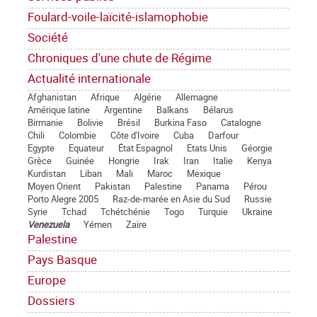
Foulard-voile-laïcité-islamophobie
Société
Chroniques d'une chute de Régime
Actualité internationale
Afghanistan
Afrique
Algérie
Allemagne
Amérique latine
Argentine
Balkans
Bélarus
Birmanie
Bolivie
Brésil
Burkina Faso
Catalogne
Chili
Colombie
Côte d'Ivoire
Cuba
Darfour
Egypte
Equateur
État Espagnol
Etats Unis
Géorgie
Grèce
Guinée
Hongrie
Irak
Iran
Italie
Kenya
Kurdistan
Liban
Mali
Maroc
Mexique
Moyen Orient
Pakistan
Palestine
Panama
Pérou
Porto Alegre 2005
Raz-de-marée en Asie du Sud
Russie
Syrie
Tchad
Tchétchénie
Togo
Turquie
Ukraine
Venezuela
Yémen
Zaïre
Palestine
Pays Basque
Europe
Dossiers