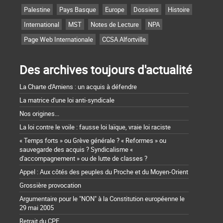
Palestine
Pays Basque
Europe
Dossiers
Histoire
International
MST
Notes de Lecture
NPA
Page Web Internationale
CCSA Alfortville
Des archives toujours d'actualité
La Charte d'Amiens : un acquis à défendre
La matrice d'une loi anti-syndicale
Nos origines...
La loi contre le voile : fausse loi laïque, vraie loi raciste
« Temps forts » ou Grève générale ? « Reformes » ou
sauvegarde des acquis ? Syndicalisme «
d'accompagnement » ou de lutte de classes ?
Appel : Aux côtés des peuples du Proche et du Moyen-Orient
Grossière provocation
Argumentaire pour le "NON" à la Constitution européenne le
29 mai 2005
Retrait du CPE