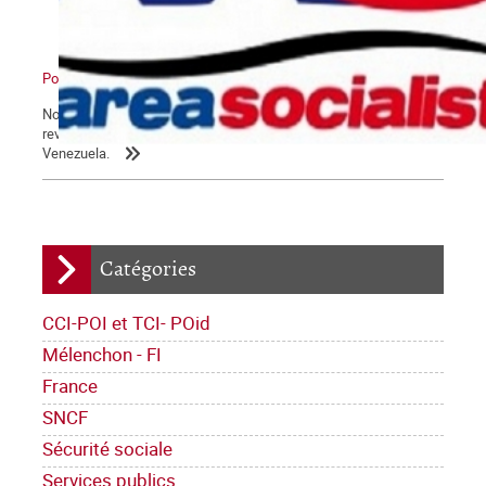
Pour un nouveau pôle
Nous reproduisons ici un article paru dans le numéro 663 de la
revue Alternativa Socialista, sur les derniers développements au
Venezuela.
Catégories
CCI-POI et TCI- POid
Mélenchon - FI
France
SNCF
Sécurité sociale
Services publics