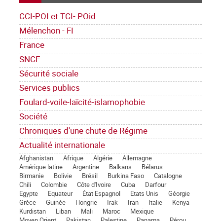
CCI-POI et TCI- POid
Mélenchon - FI
France
SNCF
Sécurité sociale
Services publics
Foulard-voile-laïcité-islamophobie
Société
Chroniques d'une chute de Régime
Actualité internationale
Afghanistan
Afrique
Algérie
Allemagne
Amérique latine
Argentine
Balkans
Bélarus
Birmanie
Bolivie
Brésil
Burkina Faso
Catalogne
Chili
Colombie
Côte d'Ivoire
Cuba
Darfour
Egypte
Equateur
État Espagnol
Etats Unis
Géorgie
Grèce
Guinée
Hongrie
Irak
Iran
Italie
Kenya
Kurdistan
Liban
Mali
Maroc
Mexique
Moyen Orient
Pakistan
Palestine
Panama
Pérou