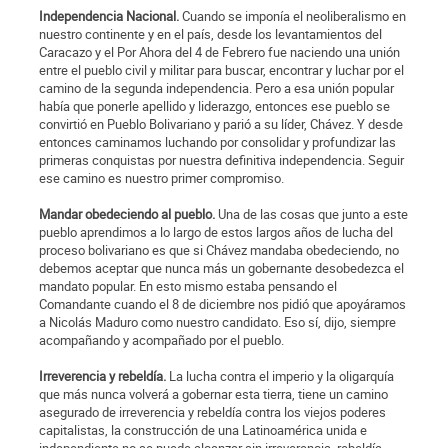
Independencia Nacional.
Cuando se imponía el neoliberalismo en
nuestro continente y en el país, desde los levantamientos del
Caracazo y el Por Ahora del 4 de Febrero fue naciendo una unión
entre el pueblo civil y militar para buscar, encontrar y luchar por el
camino de la segunda independencia. Pero a esa unión popular
había que ponerle apellido y liderazgo, entonces ese pueblo se
convirtió en Pueblo Bolivariano y parió a su líder, Chávez. Y desde
entonces caminamos luchando por consolidar y profundizar las
primeras conquistas por nuestra definitiva independencia. Seguir
ese camino es nuestro primer compromiso.
Mandar obedeciendo al pueblo.
Una de las cosas que junto a este
pueblo aprendimos a lo largo de estos largos años de lucha del
proceso bolivariano es que si Chávez mandaba obedeciendo, no
debemos aceptar que nunca más un gobernante desobedezca el
mandato popular. En esto mismo estaba pensando el
Comandante cuando el 8 de diciembre nos pidió que apoyáramos
a Nicolás Maduro como nuestro candidato. Eso sí, dijo, siempre
acompañando y acompañado por el pueblo.
Irreverencia y rebeldía.
La lucha contra el imperio y la oligarquía
que más nunca volverá a gobernar esta tierra, tiene un camino
asegurado de irreverencia y rebeldía contra los viejos poderes
capitalistas, la construcción de una Latinoamérica unida e