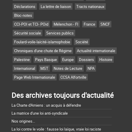
Déclarations
La lettre de liaison
Tracts nationaux
Bloc-notes
CCI-POI et TCI- POid
Mélenchon - FI
France
SNCF
Sécurité sociale
Services publics
Foulard-voile-laïcité-islamophobie
Société
Chroniques d'une chute de Régime
Actualité internationale
Palestine
Pays Basque
Europe
Dossiers
Histoire
International
MST
Notes de Lecture
NPA
Page Web Internationale
CCSA Alfortville
Des archives toujours d'actualité
La Charte d'Amiens : un acquis à défendre
La matrice d'une loi anti-syndicale
Nos origines...
La loi contre le voile : fausse loi laïque, vraie loi raciste