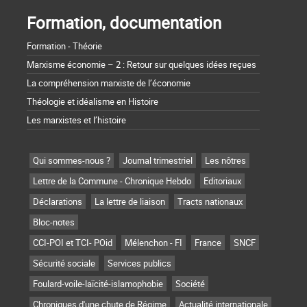
Formation, documentation
Formation - Théorie
Marxisme économie – 2 : Retour sur quelques idées reçues
La compréhension marxiste de l’économie
Théologie et idéalisme en Histoire
Les marxistes et l’histoire
Qui sommes-nous ?
Journal trimestriel
Les nôtres
Lettre de la Commune - Chronique Hebdo
Editoriaux
Déclarations
La lettre de liaison
Tracts nationaux
Bloc-notes
CCI-POI et TCI- POid
Mélenchon - FI
France
SNCF
Sécurité sociale
Services publics
Foulard-voile-laïcité-islamophobie
Société
Chroniques d'une chute de Régime
Actualité internationale