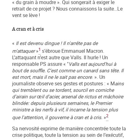
« du grain à moudre ». Qui songerait à exiger le
retrait de ce projet ? Nous connaissons la suite…Le
vent se lève !
A cran et à cris
«
Il est devenu dingue ! Il n'arrête pas de
1
m'attaquer
»
s’ébroue Emmanuel Macron.
L’attaquant n’est autre que Valls. Il hurle ! Un
responsable PS assure « "
Valls est aujourd'hui à
bout de souffle. C'est comme un canard sans tête. Il
est mort, mais il ne le sait pas encore
. ». Un
journaliste observe ses gestes et postures : « M
ains
qui tremblent ou se tordent, sourcil en corniche
d'airain sur
il d'acier, arsenal de rictus et mâchoire
œ
blindée: depuis plusieurs semaines, le Premier
ministre a les nerfs à vif, il incarne la tension plus
2
que l'attention, il gouverne à cran et à cris.
»
Sa nervosité exprime de manière concentrée toute la
crise politique, toute la tension au sein de l’exécutif,