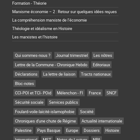
Formation - Théorie
Marxisme économie – 2 : Retour sur quelques idées reçues
La compréhension marxiste de l’économie
Théologie et idéalisme en Histoire
Les marxistes et l’histoire
Qui sommes-nous ?
Journal trimestriel
Les nôtres
Lettre de la Commune - Chronique Hebdo
Editoriaux
Déclarations
La lettre de liaison
Tracts nationaux
Bloc-notes
CCI-POI et TCI- POid
Mélenchon - FI
France
SNCF
Sécurité sociale
Services publics
Foulard-voile-laïcité-islamophobie
Société
Chroniques d'une chute de Régime
Actualité internationale
Palestine
Pays Basque
Europe
Dossiers
Histoire
International
MST
Notes de Lecture
NPA