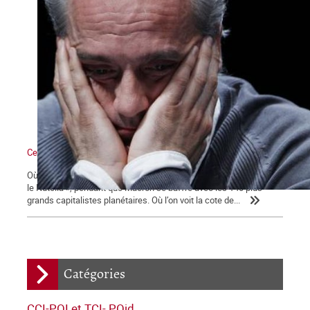
Ce qui se dessine
Où l’on voit les médias bien mangeants se ruer vers « la ruée sur
le Nutella », pendant que Macron se baffre avec les 140 plus
grands capitalistes planétaires. Où l’on voit la cote de...
Catégories
CCI-POI et TCI- POid