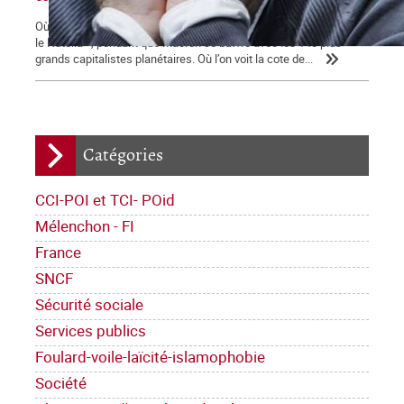
Où l’on voit les médias bien mangeants se ruer vers « la ruée sur
le Nutella », pendant que Macron se baffre avec les 140 plus
grands capitalistes planétaires. Où l’on voit la cote de...
Catégories
CCI-POI et TCI- POid
Mélenchon - FI
France
SNCF
Sécurité sociale
Services publics
Foulard-voile-laïcité-islamophobie
Société