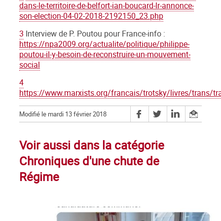
dans-le-territoire-de-belfort-ian-boucard-lr-annonce-
son-election-04-02-2018-2192150_23.php
3
Interview de P. Poutou pour France-info :
https://npa2009.org/actualite/politique/philippe-
poutou-il-y-besoin-de-reconstruire-un-mouvement-
social
4
https://www.marxists.org/francais/trotsky/livres/trans/t
Modifié le mardi 13 février 2018
Voir aussi dans la catégorie
Chroniques d'une chute de
Régime