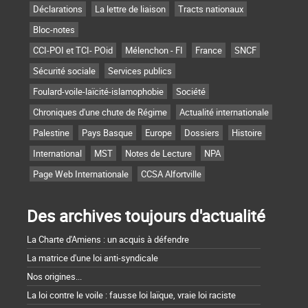
Déclarations
La lettre de liaison
Tracts nationaux
Bloc-notes
CCI-POI et TCI- POid
Mélenchon - FI
France
SNCF
Sécurité sociale
Services publics
Foulard-voile-laïcité-islamophobie
Société
Chroniques d'une chute de Régime
Actualité internationale
Palestine
Pays Basque
Europe
Dossiers
Histoire
International
MST
Notes de Lecture
NPA
Page Web Internationale
CCSA Alfortville
Des archives toujours d'actualité
La Charte d'Amiens : un acquis à défendre
La matrice d'une loi anti-syndicale
Nos origines...
La loi contre le voile : fausse loi laïque, vraie loi raciste