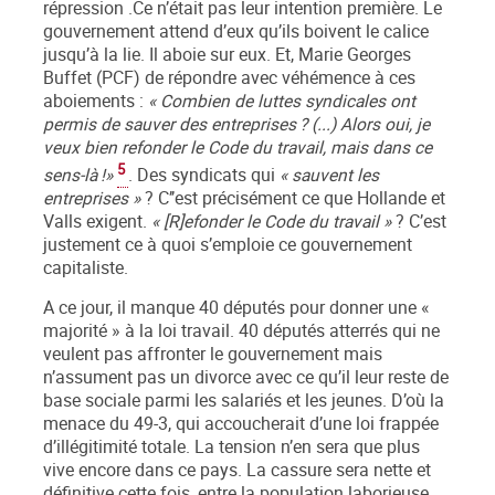
répression .Ce n’était pas leur intention première. Le
gouvernement attend d’eux qu’ils boivent le calice
jusqu’à la lie. Il aboie sur eux. Et, Marie Georges
Buffet (PCF) de répondre avec véhémence à ces
aboiements :
« Combien de luttes syndicales ont
permis de sauver des entreprises ? (...) Alors oui, je
veux bien refonder le Code du travail, mais dans ce
5
sens-là !»
. Des syndicats qui
« sauvent les
entreprises »
? C’’est précisément ce que Hollande et
Valls exigent.
« [R]efonder le Code du travail »
? C’est
justement ce à quoi s’emploie ce gouvernement
capitaliste.
A ce jour, il manque 40 députés pour donner une «
majorité » à la loi travail. 40 députés atterrés qui ne
veulent pas affronter le gouvernement mais
n’assument pas un divorce avec ce qu’il leur reste de
base sociale parmi les salariés et les jeunes. D’où la
menace du 49-3, qui accoucherait d’une loi frappée
d’illégitimité totale. La tension n’en sera que plus
vive encore dans ce pays. La cassure sera nette et
définitive cette fois, entre la population laborieuse,