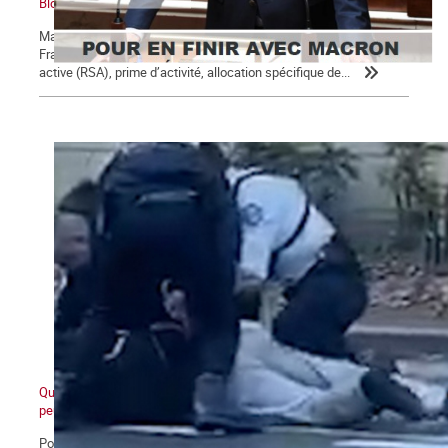
Bloc notes, La Commune n° 123
Macron, président des 5 % des ménages les plus riches Un
Français sur 10 perçoit des minima sociaux : revenu de solidarité
active (RSA), prime d’activité, allocation spécifique de...
Quand ceux d'en bas ne veulent plus et que ceux d'en haut ne
peuvent plus
Pour Macron, ce qui se joue aujourd’hui va au-delà de l’avenir, ou