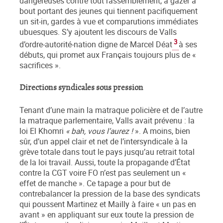
dangereuses contre tout rassemblement, à gazer à
bout portant des jeunes qui tiennent pacifiquement
un sit-in, gardes à vue et comparutions immédiates
ubuesques. S’y ajoutent les discours de Valls
3
d’ordre-autorité-nation digne de Marcel Déat
à ses
débuts, qui promet aux Français toujours plus de «
sacrifices ».
Directions syndicales sous pression
Tenant d’une main la matraque policière et de l’autre
la matraque parlementaire, Valls avait prévenu : la
loi El Khomri
« bah, vous l’aurez !
». A moins, bien
sûr, d’un appel clair et net de l’intersyndicale à la
grève totale dans tout le pays jusqu’au retrait total
de la loi travail. Aussi, toute la propagande d’État
contre la CGT voire FO n’est pas seulement un «
effet de manche ». Ce tapage a pour but de
contrebalancer la pression de la base des syndicats
qui poussent Martinez et Mailly à faire « un pas en
avant » en appliquant sur eux toute la pression de