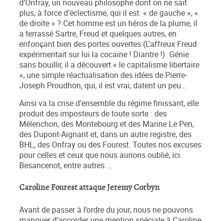
d’Onfray, un nouveau philosophe dont on ne sait
plus, à force d’éclectisme, qui il est. « de gauche », «
de droite » ? Cet homme est un héros de la plume, il
a terrassé Sartre, Freud et quelques autres, en
enfonçant bien des portes ouvertes (L’affreux Freud
expérimentait sur lui la cocaïne ! Diantre !). Génie
sans bouillir, il a découvert « le capitalisme libertaire
», une simple réactualisation des idées de Pierre-
Joseph Proudhon, qui, il est vrai, datent un peu…
Ainsi va la crise d’ensemble du régime finissant, elle
produit des imposteurs de toute sorte : des
Mélenchon, des Montebourg et des Marine Le Pen,
des Dupont-Aignant et, dans un autre registre, des
BHL, des Onfray ou des Fourest. Toutes nos excuses
pour celles et ceux que nous aurions oublié, ici.
Besancenot, entre autres …
Caroline Fourest attaque Jeremy Corbyn
Avant de passer à l’ordre du jour, nous ne pouvons
manquer d’accorder une mention spéciale à Caroline