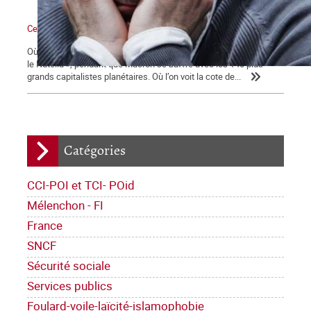
Ce qui se dessine
Où l’on voit les médias bien mangeants se ruer vers « la ruée sur
le Nutella », pendant que Macron se baffre avec les 140 plus
grands capitalistes planétaires. Où l’on voit la cote de...
Catégories
CCI-POI et TCI- POid
Mélenchon - FI
France
SNCF
Sécurité sociale
Services publics
Foulard-voile-laïcité-islamophobie