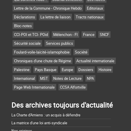
Lettre de la Commune - Chronique Hebdo
Editoriaux
Déclarations
La lettre de liaison
Tracts nationaux
Bloc-notes
CCI-POI et TCI- POid
Mélenchon - FI
France
SNCF
Sécurité sociale
Services publics
Foulard-voile-laïcité-islamophobie
Société
Chroniques d'une chute de Régime
Actualité internationale
Palestine
Pays Basque
Europe
Dossiers
Histoire
International
MST
Notes de Lecture
NPA
Page Web Internationale
CCSA Alfortville
Des archives toujours d'actualité
La Charte d'Amiens : un acquis à défendre
La matrice d'une loi anti-syndicale
Nos origines...