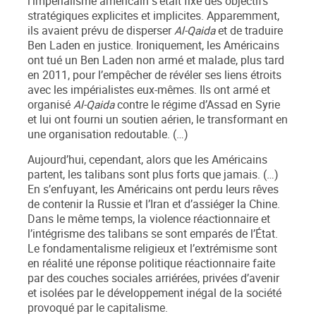
l’impérialisme américain s’était fixé des objectifs
stratégiques explicites et implicites. Apparemment,
ils avaient prévu de disperser
Al-Qaida
et de traduire
Ben Laden en justice. Ironiquement, les Américains
ont tué un Ben Laden non armé et malade, plus tard
en 2011, pour l’empêcher de révéler ses liens étroits
avec les impérialistes eux-mêmes. Ils ont armé et
organisé
Al-Qaida
contre le régime d’Assad en Syrie
et lui ont fourni un soutien aérien, le transformant en
une organisation redoutable. (…)
Aujourd’hui, cependant, alors que les Américains
partent, les talibans sont plus forts que jamais. (…)
En s’enfuyant, les Américains ont perdu leurs rêves
de contenir la Russie et l’Iran et d’assiéger la Chine.
Dans le même temps, la violence réactionnaire et
l’intégrisme des talibans se sont emparés de l’État.
Le fondamentalisme religieux et l’extrémisme sont
en réalité une réponse politique réactionnaire faite
par des couches sociales arriérées, privées d’avenir
et isolées par le développement inégal de la société
provoqué par le capitalisme.