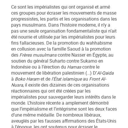
Ce sont les impérialistes qui ont organisé et armé
ces groupes pour écraser les mouvements de masse
progressistes, les partis et les organisations dans les
pays musulmans. Dans l’histoire moderne, il n’y a
pas une seule organisation fondamentaliste qui n’ait
été nourrie et utilisée par les impérialistes pour leurs
fins fallacieuses. De la promotion du wahhabisme
en collusion avec la famille Saoud à la promotion
des
Frères musulmans
contre Nasser en Égypte, au
soutien du général Suharto contre Sukarno en
Indonésie ou à l’érection du
Hamas
contre le
mouvement de libération palestinien (…) D’
Al-Qaida
à
Boko Haram
et de
l’
É
tat islamique
au
Front Al-
Nusra
, il existe des dizaines de ces organisations
réactionnaires qui ont été créées par les
impérialistes pour sauvegarder leurs intérêts dans le
monde. L’histoire récente a amplement démontré
que l’impérialisme et l’intégrisme sont les deux faces
d’une même médaille. De nombreux libéraux,
aveuglés par les fausses affirmations des États-Unis
à l’époque, les ont soutenus pour écraser le