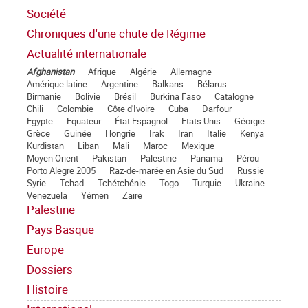
Société
Chroniques d'une chute de Régime
Actualité internationale
Afghanistan
Afrique
Algérie
Allemagne
Amérique latine
Argentine
Balkans
Bélarus
Birmanie
Bolivie
Brésil
Burkina Faso
Catalogne
Chili
Colombie
Côte d'Ivoire
Cuba
Darfour
Egypte
Equateur
État Espagnol
Etats Unis
Géorgie
Grèce
Guinée
Hongrie
Irak
Iran
Italie
Kenya
Kurdistan
Liban
Mali
Maroc
Mexique
Moyen Orient
Pakistan
Palestine
Panama
Pérou
Porto Alegre 2005
Raz-de-marée en Asie du Sud
Russie
Syrie
Tchad
Tchétchénie
Togo
Turquie
Ukraine
Venezuela
Yémen
Zaïre
Palestine
Pays Basque
Europe
Dossiers
Histoire