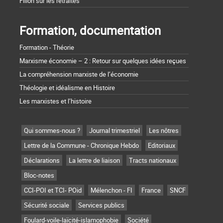
Fillon sur les retraites
Formation, documentation
Formation - Théorie
Marxisme économie – 2 : Retour sur quelques idées reçues
La compréhension marxiste de l’économie
Théologie et idéalisme en Histoire
Les marxistes et l’histoire
Qui sommes-nous ?
Journal trimestriel
Les nôtres
Lettre de la Commune - Chronique Hebdo
Editoriaux
Déclarations
La lettre de liaison
Tracts nationaux
Bloc-notes
CCI-POI et TCI- POid
Mélenchon - FI
France
SNCF
Sécurité sociale
Services publics
Foulard-voile-laïcité-islamophobie
Société