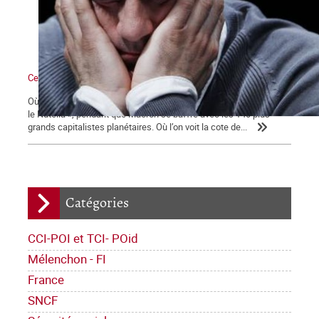
Ce qui se dessine
Où l’on voit les médias bien mangeants se ruer vers « la ruée sur
le Nutella », pendant que Macron se baffre avec les 140 plus
grands capitalistes planétaires. Où l’on voit la cote de...
Catégories
CCI-POI et TCI- POid
Mélenchon - FI
France
SNCF