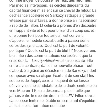
comme moyen de pousser les feux des réformes.
Par médias interposés, les cercles dirigeants du
capital financier misaient sur ce cheval de retour. La
déchéance accélérée de Sarkozy, rattrapé à grande
vitesse par les affaires, a donné prise à « l’ascension
» rapide de Fillon. Et celui-là a promis d’en découdre
en frappant vite et fort pour briser d’un coup sec et
une bonne fois pour toutes qu’il est convenu
d’appeler le modèle social, quitte à passer sur le
corps des syndicats. Quel est la part de volonté
politique ? Quelle est la part de bluff ? Nous verrons
bien. Bien des commentateurs considèrent que la
crise du clan
Les républicains
est circonscrite. Elle
entre, au contraire, dans une nouvelle phase. Tout
d’abord, élu grâce au désistement de Sarkozy, il doit
composer avec sa clique. Écartant de son staff les
soutiens de Juppé, ceux-ci risquent de se laisser
dériver vers une candidature de la droite centriste ou
vers Macron. LR sera désormais plus tiraillé que
jamais entre le « centre-droit » et le
FN
. Fillon devra
sans cesse tenter de rétablir un semblant d’équilibre
au sein de sa formation politique.