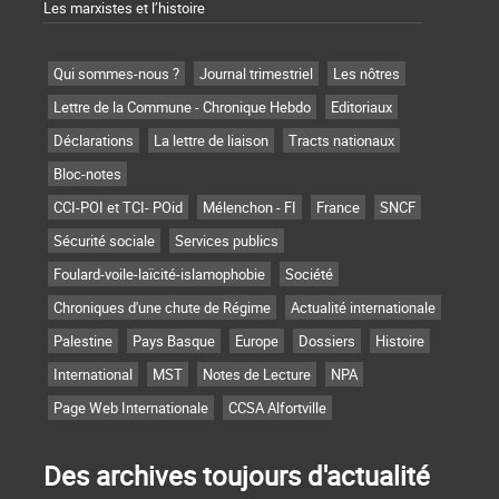
Les marxistes et l’histoire
Qui sommes-nous ?
Journal trimestriel
Les nôtres
Lettre de la Commune - Chronique Hebdo
Editoriaux
Déclarations
La lettre de liaison
Tracts nationaux
Bloc-notes
CCI-POI et TCI- POid
Mélenchon - FI
France
SNCF
Sécurité sociale
Services publics
Foulard-voile-laïcité-islamophobie
Société
Chroniques d'une chute de Régime
Actualité internationale
Palestine
Pays Basque
Europe
Dossiers
Histoire
International
MST
Notes de Lecture
NPA
Page Web Internationale
CCSA Alfortville
Des archives toujours d'actualité