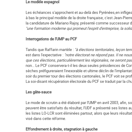
Le modèle espagnol
Les échéances s'approchent et au-delà des Pyrénées,en infligea
à bas le principal modèle de la droite française, c'est Jean-Pier
la candidature de Mariano Rajoy, présenté comme successeur d
"une formation moderne qui promeut l'esprit d'entreprise, la solidari
Interrogations de l'UMP au PCF
Tandis que Raffarin martèle :
"à élections territoriales, leçon ter
est dans l'expectative :
"notre électorat ne répond pas. Il ne nous
que ces élections, particulièrement les régionales, ne seront p
non... Le PCF conservera-t-il les deux seules présidences de Cons
sèches préfigureraient l'inexorable et ultime déclin de l'implant
soir du premier tour des élections cantonales, le PCF voit se profi
La soi-disant récupération électorale du PCF se traduit par la chu
Les gâte-sauce
Le mode de scrutin a été élaboré par l'UMP en avril 2003, afin, so
peuvent être satisfaits du résultat, l'UDF a présenté ses listes 
les listes LO-LCR sont éliminées partout, alors que leurs résultat
visé dans cette réforme.
Effondrement à droite, stagnation à gauche