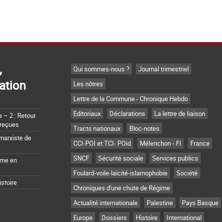
,
Qui sommes-nous ?
Journal trimestriel
ation
Les nôtres
Lettre de la Commune - Chronique Hebdo
Editoriaux
Déclarations
La lettre de liaison
– 2 : Retour
 reçues
Tracts nationaux
Bloc-notes
marxiste de
CCI-POI et TCI- POid
Mélenchon - FI
France
SNCF
Sécurité sociale
Services publics
sme en
Foulard-voile-laïcité-islamophobie
Société
istoire
Chroniques d'une chute de Régime
Actualité internationale
Palestine
Pays Basque
Europe
Dossiers
Histoire
International