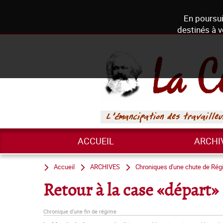
En poursui
destinés à v
ACCUEIL
ARCHI
Accueil
ARCHIVES
Chroniques d'une chute de Ré
Retour à la case «départ»
Chronique d'une fin de régime