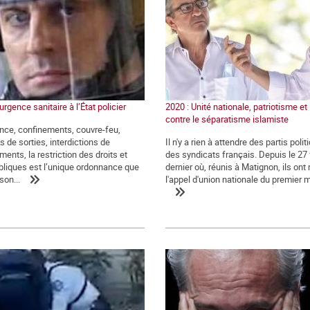
’urgence sanitaire à l’État policier
2020 : Unité nationale, patriotisme et 
contre le séparatisme islamiste
ence, confinements, couvre-feu,
s de sorties, interdictions de
Il n'y a rien à attendre des partis polit
ents, la restriction des droits et
des syndicats français. Depuis le 27 
ubliques est l’unique ordonnance que
dernier où, réunis à Matignon, ils ont
son...
l'appel d'union nationale du premier mi