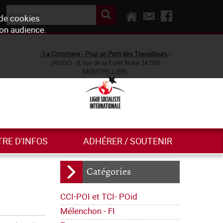
 de cookies
son audience.
- La Commune - Pour un Parti des Travailleurs
-
(ADIDO - 8, rue de la Forêt Noire 34 080
MONTPELLIER)
TRE D'INFOS
ADHÉRER / SOUTENIR
Catégories
CCI-POI et TCI- POid
Mélenchon - FI