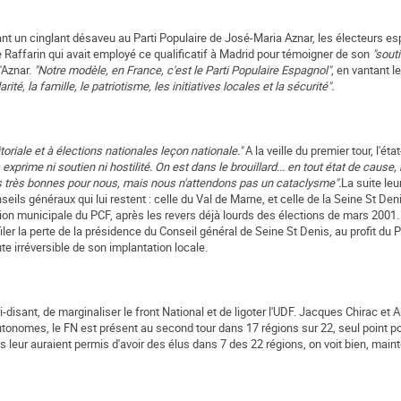
nt un cinglant désaveu au Parti Populaire de José-Maria Aznar, les électeurs e
re Raffarin qui avait employé ce qualificatif à Madrid pour témoigner de son
"souti
'Aznar.
"Notre modèle, en France, c'est le Parti Populaire Espagnol"
, en vantant l
té, la famille, le patriotisme, les initiatives locales et la sécurité".
ritoriale et à élections nationales leçon nationale."
A la veille du premier tour, l'ét
 exprime ni soutien ni hostilité. On est dans le brouillard... en tout état de caus
as très bonnes pour nous, mais nous n'attendons pas un cataclysme".
La suite leu
eils généraux qui lui restent : celle du Val de Marne, et celle de la Seine St Den
ation municipale du PCF, après les revers déjà lourds des élections de mars 2001
ler la perte de la présidence du Conseil général de Seine St Denis, au profit du Pa
te irréversible de son implantation locale.
i-disant, de marginaliser le front National et de ligoter l'UDF. Jacques Chirac et 
autonomes, le FN est présent au second tour dans 17 régions sur 22, seul point po
s leur auraient permis d'avoir des élus dans 7 des 22 régions, on voit bien, maint