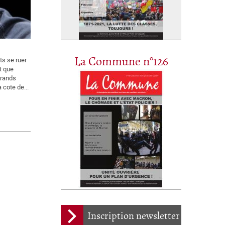
La Commune n°126
ts se ruer
nt que
grands
a cote de...
Inscription newsletter