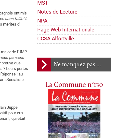
MST
Notes de Lecture
spagnols ont mis
en sans faille"
à
NPA
es mérites d'
Page Web Internationale
CCSA Alfortville
at-major de l'UMP
e, nous pensons
r prouva que
Ne manquez pas ...
is ? Leurs pertes
. Réponse : au
rti Socialiste.
La Commune n°130
Alain Juppé
sitif pour eux
enant, qui était