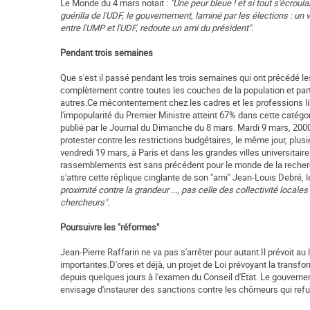
Le Monde du 4 mars notait :
"Une peur bleue ! et si tout s'écroul
guérilla de l'UDF, le gouvernement, laminé par les élections : un vr
entre l'UMP et l'UDF, redoute un ami du président".
Pendant trois semaines
Que s'est il passé pendant les trois semaines qui ont précédé les
complètement contre toutes les couches de la population et part
autres.Ce mécontentement chez les cadres et les professions lib
l'impopularité du Premier Ministre atteint 67% dans cette catégor
publié par le Journal du Dimanche du 8 mars. Mardi 9 mars, 200
protester contre les restrictions budgétaires, le même jour, plusie
vendredi 19 mars, à Paris et dans les grandes villes universitai
rassemblements est sans précédent pour le monde de la recher
s'attire cette réplique cinglante de son "ami" Jean-Louis Debré,
proximité contre la grandeur ..., pas celle des collectivité locales
chercheurs".
Poursuivre les "réformes"
Jean-Pierre Raffarin ne va pas s'arrêter pour autant.Il prévoit 
importantes.D'ores et déjà, un projet de Loi prévoyant la transf
depuis quelques jours à l'examen du Conseil d'Etat. Le gouvernem
envisage d'instaurer des sanctions contre les chômeurs qui refuse