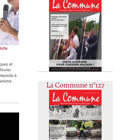
lutte
iques et
février
 répondu à
nistre...
La Commune n°127