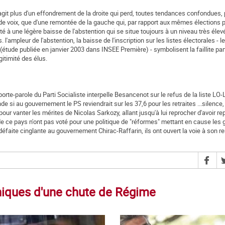
s'agit plus d'un effondrement de la droite qui perd, toutes tendances confondues, 
 de voix, que d'une remontée de la gauche qui, par rapport aux mêmes élections p
é à une légère baisse de l'abstention qui se situe toujours à un niveau très éle
 l'ampleur de l'abstention, la baisse de l'inscription sur les listes électorales - l
 (étude publiée en janvier 2003 dans INSEE Première) - symbolisent la faillite part
gitimité des élus.
porte-parole du Parti Socialiste interpelle Besancenot sur le refus de la liste LO-
de si au gouvernement le PS reviendrait sur les 37,6 pour les retraites ...silence
 pour vanter les mérites de Nicolas Sarkozy, allant jusqu'à lui reprocher d'avoir re
de ce pays n'ont pas voté pour une politique de "réformes" mettant en cause les
 défaite cinglante au gouvernement Chirac-Raffarin, ils ont ouvert la voie à son 
oniques d'une chute de Régime