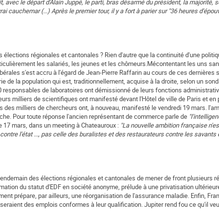
ait, avec le départ d'Alain Juppé, le parti, bras désarmé du président, la majorité, 
ai cauchemar (...) Après le premier tour, il y a fort à parier sur "36 heures d'épou
 élections régionales et cantonales ? Rien d'autre que la continuité d'une politiq
iculièrement les salariés, les jeunes et les chômeurs.Mécontentant les uns san
érales s'est accru à l'égard de Jean-Pierre Raffarin au cours de ces dernières
ie de la population qui est, traditionnellement, acquise à la droite, selon un son
0 responsables de laboratoires ont démissionné de leurs fonctions administrati
urs milliers de scientifiques ont manifesté devant l'Hôtel de ville de Paris et en 
res des milliers de chercheurs ont, à nouveau, manifesté le vendredi 19 mars. l'a
che. Pour toute réponse l'ancien représentant de commerce parle de
"l'intellige
 le 17 mars, dans un meeting à Chateauroux :
"La nouvelle ambition française n'es
 contre l'état ..., pas celle des buralistes et des restaurateurs contre les savants 
au lendemain des élections régionales et cantonales de mener de front plusieurs 
ormation du statut d'EDF en société anonyme, prélude à une privatisation ultérieu
ent prépare, par ailleurs, une réorganisation de l'assurance maladie. Enfin, Fran
raient des emplois conformes à leur qualification. Jupiter rend fou ce qu'il veut