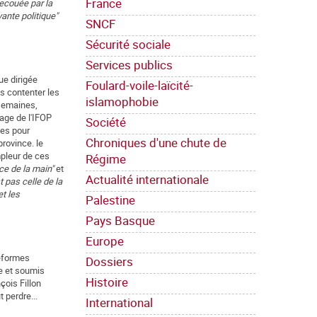
France
secouée par la
vante politique"
SNCF
Sécurité sociale
Services publics
ue dirigée
Foulard-voile-laïcité-
s contenter les
islamophobie
 semaines,
dage de l'IFOP
Société
ves pour
Chroniques d'une chute de
province. le
mpleur de ces
Régime
nce de la main"
et
Actualité internationale
t pas celle de la
et les
Palestine
Pays Basque
Europe
réformes
Dossiers
re et soumis
Histoire
çois Fillon
 perdre...
International