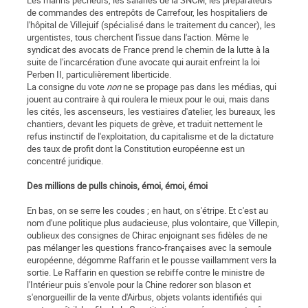
Les marins pêcheurs, les salariés de la SNCM, les préparateurs
de commandes des entrepôts de Carrefour, les hospitaliers de
l'hôpital de Villejuif (spécialisé dans le traitement du cancer), les
urgentistes, tous cherchent l'issue dans l'action. Même le
syndicat des avocats de France prend le chemin de la lutte à la
suite de l'incarcération d'une avocate qui aurait enfreint la loi
Perben II, particulièrement liberticide.
La consigne du vote
non
ne se propage pas dans les médias, qui
jouent au contraire à qui roulera le mieux pour le oui, mais dans
les cités, les ascenseurs, les vestiaires d'atelier, les bureaux, les
chantiers, devant les piquets de grève, et traduit nettement le
refus instinctif de l'exploitation, du capitalisme et de la dictature
des taux de profit dont la Constitution européenne est un
concentré juridique.
Des millions de pulls chinois, émoi, émoi, émoi
En bas, on se serre les coudes ; en haut, on s'étripe. Et c'est au
nom d'une politique plus audacieuse, plus volontaire, que Villepin,
oublieux des consignes de Chirac enjoignant ses fidèles de ne
pas mélanger les questions franco-françaises avec la semoule
européenne, dégomme Raffarin et le pousse vaillamment vers la
sortie. Le Raffarin en question se rebiffe contre le ministre de
l'Intérieur puis s'envole pour la Chine redorer son blason et
s'enorgueillir de la vente d'Airbus, objets volants identifiés qui