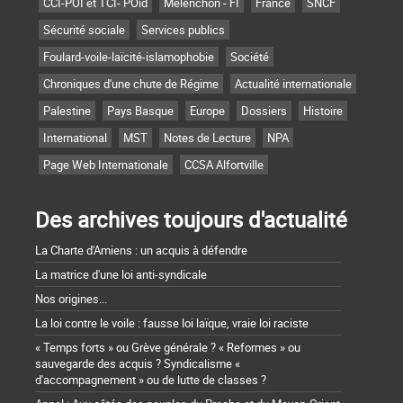
CCI-POI et TCI- POid
Mélenchon - FI
France
SNCF
Sécurité sociale
Services publics
Foulard-voile-laïcité-islamophobie
Société
Chroniques d'une chute de Régime
Actualité internationale
Palestine
Pays Basque
Europe
Dossiers
Histoire
International
MST
Notes de Lecture
NPA
Page Web Internationale
CCSA Alfortville
Des archives toujours d'actualité
La Charte d'Amiens : un acquis à défendre
La matrice d'une loi anti-syndicale
Nos origines...
La loi contre le voile : fausse loi laïque, vraie loi raciste
« Temps forts » ou Grève générale ? « Reformes » ou
sauvegarde des acquis ? Syndicalisme «
d'accompagnement » ou de lutte de classes ?