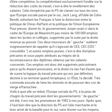
d'être compétitive, la compétitivittant exclusivement fondée sur la
réduction des coûts du travail, c'est-à-dire le nivellement des
salaires. Cela n'empêche pas le PS de clamer sur tous les tons
que l'Europe sociale passe par le oui, Jack Lang, affublé de Cohn-
Bendit, exhortant les Français à faire la distinction entre la
politique de Chirac-Raffarin et la politique de l'Union Européenne.
Pour preuve, disent-ils, le gouvernement Jospin avait cr dans le
cadre de l'Europe de Maastricht pas moins de 100 000 emplois
dans les lycées et collèges, supprimés par la suite par la droite
revenue au pouvoir. Ces deux messieurs de " gauche " oublient
soigneusement de rappeler qu'il s'agissait de CES, CEC (CES "
consolidés ") et autres emplois-jeunes, c'est-à-dire d'emplois
précaires et sous-payés attribués au mépris de la
reconnaissance des diplômes obtenus par les salariés
concernés. Ces emplois ont donc été supprimés précisément
parce qu'ils étaient provisoires, et la droite n'a rien fait d'autre que
de suivre la logique du travail précaire qui est, par définition,
destiné à se terminer quand l'employeur, ici l'État, l'a décidé. Très
commode ensuite de faire les étonnés et de pousser des cris de
vierge effarouchée ...
Voilà à quoi elle se réduit, l'Europe sociale du PS, à la peau de
chagrin du travail précaire dont les gouvernements " de gauche "
ont été, il est vrai, les promoteurs de 1982 à nos jours. Après quoi,
il faut bien dire que la direction du PS est l'aile marchante et le
bras armé de la bataille pour le
oui
, sans lésiner sur les moyens,