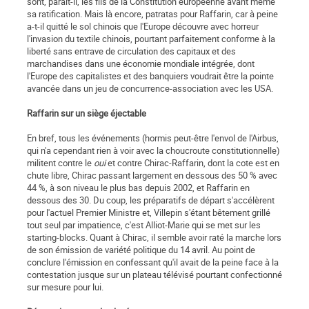
sont, paraît-il, les fils de la Constitution européenne avant même
sa ratification. Mais là encore, patratas pour Raffarin, car à peine
a-t-il quitté le sol chinois que l'Europe découvre avec horreur
l'invasion du textile chinois, pourtant parfaitement conforme à la
liberté sans entrave de circulation des capitaux et des
marchandises dans une économie mondiale intégrée, dont
l'Europe des capitalistes et des banquiers voudrait être la pointe
avancée dans un jeu de concurrence-association avec les USA.
Raffarin sur un siège éjectable
En bref, tous les événements (hormis peut-être l'envol de l'Airbus,
qui n'a cependant rien à voir avec la choucroute constitutionnelle)
militent contre le
oui
et contre Chirac-Raffarin, dont la cote est en
chute libre, Chirac passant largement en dessous des 50 % avec
44 %, à son niveau le plus bas depuis 2002, et Raffarin en
dessous des 30. Du coup, les préparatifs de départ s'accélèrent
pour l'actuel Premier Ministre et, Villepin s'étant bêtement grillé
tout seul par impatience, c'est Alliot-Marie qui se met sur les
starting-blocks. Quant à Chirac, il semble avoir raté la marche lors
de son émission de variété politique du 14 avril. Au point de
conclure l'émission en confessant qu'il avait de la peine face à la
contestation jusque sur un plateau télévisé pourtant confectionné
sur mesure pour lui.