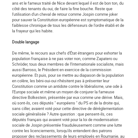
ans et le fameux traité de Nice devant lequel il est de bon ton, du
côté des tenants du oui, de faire la fine bouche. Reste que
l'utilisation d'un cheval de retour comme Jospin comme joker
pour sauver la Constitution européenne est symptomatique de la
faiblesse chronique de tous les défenseurs de l'ordre établi et de
la frayeur qui les habite.
Double langage
De même, le recours aux chefs d'État étrangers pour exhorter la
population française à ne pas voter non, comme Zapatero ou
Schröder, tous deux membres de l'Internationale socialiste, mais
aussi Barroso, le Président en exercice de la commission
européenne. Et puis, pour se mettre au diapason de la population
en colère, les béni-oui-oui n'hésitent pas à présenter leur
Constitution comme un antidote contre le libéralisme, une ode à
l'Europe sociale et même un moyen de conjurer la fameuse
directive Bolkestein, présentée par eux comme une dérive. Mais,
où sont-ils, ces députés " européens " du PS et de la droite qui,
sans ciller, avaient voté pour cette directive de déréglementation
sociale généralisée ? Autre question : que pensent-ils, ces
députés français qui avaient voté pour la loi de modernisation
sociale de Jospin présentée frauduleusement comme une lutte
contre les licenciements, lorsqu'ils entendent des patrons
proposer des reclassements de leurs employés en Roumanie, au