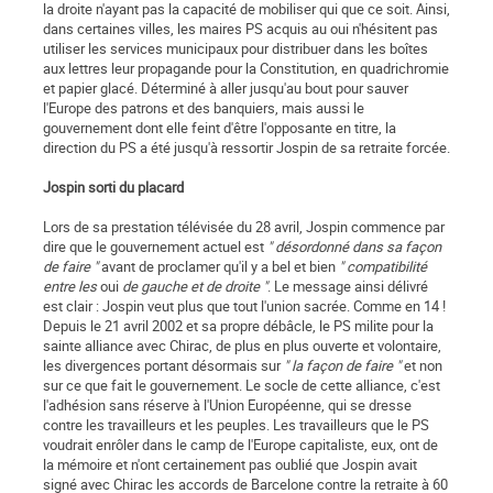
la droite n'ayant pas la capacité de mobiliser qui que ce soit. Ainsi,
dans certaines villes, les maires PS acquis au oui n'hésitent pas
utiliser les services municipaux pour distribuer dans les boîtes
aux lettres leur propagande pour la Constitution, en quadrichromie
et papier glacé. Déterminé à aller jusqu'au bout pour sauver
l'Europe des patrons et des banquiers, mais aussi le
gouvernement dont elle feint d'être l'opposante en titre, la
direction du PS a été jusqu'à ressortir Jospin de sa retraite forcée.
Jospin sorti du placard
Lors de sa prestation télévisée du 28 avril, Jospin commence par
dire que le gouvernement actuel est
" désordonné dans sa façon
de faire "
avant de proclamer qu'il y a bel et bien
" compatibilité
entre les
oui
de gauche et de droite "
. Le message ainsi délivré
est clair : Jospin veut plus que tout l'union sacrée. Comme en 14 !
Depuis le 21 avril 2002 et sa propre débâcle, le PS milite pour la
sainte alliance avec Chirac, de plus en plus ouverte et volontaire,
les divergences portant désormais sur
" la façon de faire "
et non
sur ce que fait le gouvernement. Le socle de cette alliance, c'est
l'adhésion sans réserve à l'Union Européenne, qui se dresse
contre les travailleurs et les peuples. Les travailleurs que le PS
voudrait enrôler dans le camp de l'Europe capitaliste, eux, ont de
la mémoire et n'ont certainement pas oublié que Jospin avait
signé avec Chirac les accords de Barcelone contre la retraite à 60