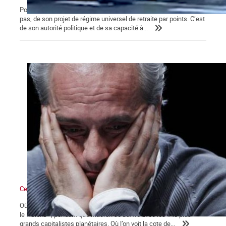
Pour Macron, ce qui se joue aujourd’hui va au-delà de l’avenir, ou
pas, de son projet de régime universel de retraite par points. C’est
de son autorité politique et de sa capacité à...
Ce qui se dessine
Où l’on voit les médias bien mangeants se ruer vers « la ruée sur
le Nutella », pendant que Macron se baffre avec les 140 plus
grands capitalistes planétaires. Où l’on voit la cote de...