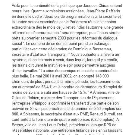
Voilà pour la continuité de la politique que Jacques Chirac entend
poursuivre. Quant aux missions assignées, Jean-Pierre Raffarin
en donne le cadre : deux lois de programmation sur la sécurité et
la justice seront examinées par le Parlement réuni en session
extraordinaire dès le mois de juillet et, " dès l'automne, une grande
réforme de décentralisation " sera entreprise, puis " nous serons
prêts au premier semestre 2003 pour les réformes du dialogue
social ". Le contenu de ce dernier point prend un éclairage
particulier avec cette déclaration de Dominique Bussereau,
secrétaire d'Etat aux Transports : " Nous souhaitons arriver à un
système, dans les mois à venir, dans lequel, lorsqu'il y a conflit,
les trains circulent le matin et le soir pour permettre aux gens
d'aller travailler. " La crise économique et sociale a continué de
plus belle. De mai 2001 à avril 2002, on a compté 148 000
chômeurs de plus ; pendant la même période, les licenciements
ont augmenté de 56,4 % et le nombre de demandeurs d'emploi de
moins de 25 ans a subi une hausse de 15 %. " A Amiens, ville de
Gilles de Robien, ministre des Transports et de l'Equipement,
l'entreprise Whirlpool a confirmé le transfert d'une partie de son
activité en Slovaquie, entraînant la disparition de 360 emplois sur
860. A Soissons, le secrétaire d'état aux PME, Renaud Dutreil, est
confronté à la fermeture de quatre entreprises (623 emplois). A
Evreux, ville de Jean-Louis Debré, président du groupe RPR de
l'Assemblée nationale, une entreprise finlandaise s'en va laissant