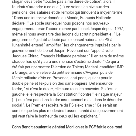
slogan devait être "touche pas à ma durée de cotise", alors il
faudrait s'attendre à ce que (...) ce soient les niveaux des
pensions, des salaires et de l'emploi qui trinquent à moyen terme.
" Dans une interview donnée au Monde, François Hollande
déclare : " Le socle sur lequel nous posons nos nouveaux
engagements reste l'action menée par Lionel Jospin depuis 1997,
même si nous avons tiré des leçons du scrutin présidentiel. " Le
programme législatif adopté par le conseil national du PS à
l'unanimité entend " amplifier " les changements impulsés par le
gouvernement de Lionel Jospin. Revenant sur l'appel à voter
Jacques Chirac, François Hollande persiste : " Il en sera de même
chaque fois qu'il y aura une menace d'extrême droite. " Ce qui a
été fait pour permettre l'élection de Thierry Mariani, candidat UMP
à Orange, ancien élève du petit séminaire d'Avignon puis de
l'école militaire d'Aix-en-Provence, anti-pacs, qui est pour la
double peine et l'expulsion des sans-papiers. Défenseur de
l'ordre, " si c'est la droite, elle aura tous les pouvoirs. Si c'est la
gauche, elle respectera la Constitution " contre " le risque majeur
(...) qui n'est pas dans l'ordre institutionnel mais dans le désordre
social ". Le Premier secrétaire du PS s'exclame : " Ce serait un
comble que les plus modestes fassent crédit à un gouvernement
qui veut faire le bonheur de ceux qui les exploitent. "
Cohn Bendit soutient le général Morillon et le PCF fait le dos rond