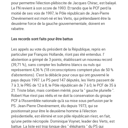
pour permettre l'élection-plébiscite de Jacques Chirac, est balayé.
Le FN revient à son score de 1993. Et tandis que le PCF perd la
moitié de ses voix de 1997, le Pôle républicain de Jean-Pierre
Chevènement est mort-né et les Verts, qui prétendaient être la
deuxième force de la gauche gouvernementale, doivent en
rabattre.
Les records sont faits pour être battus
Les appels au vote du président de la République, repris en
particulier par François Hollande, n'ont pas été entendus. l'
abstention a grimpé de 3 points, établissant un nouveau record
(39,71 %), sans compter les bulletins blancs ou nuls qui
représentent 4,36 % (18 circonscriptions comptent plus de 50 %
d'abstentions). C'est la débâcle pour ceux qui ont gouverné le
pays depuis 1997. Le PS perd 147 députés, les Verts passent de
7 à 3, le PRG de 12 à 8, le Pôle républicain de 7 à 0, le PCF de 35 à
21. Triste bilan, mais combien mérité, pour la " gauche plurielle ".
Robert Hue n'est pas réélu et ne doit la conservation du groupe
PCF à l'Assemblée nationale qu'à sa mise sous perfusion par le
PS. Jean-Pierre Chevènement, élu depuis 1973, qui se
positionnait pour être le deuxième homme à l'élection
présidentielle, est éliminé et son pôle républicain n'est, en fait,
qu'une petite nécropole. Dominique Voynet, leader des Verts, est
battue. La liste est trop longue des " éléphants " du PS qui