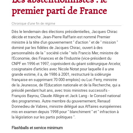
Les abstentionnistes : le
premier parti de France
Chronique d'une fin de régime
Dès le lendemain des élections présidentielles, Jacques Chirac
décide et tranche. Jean-Pierre Raffarin est nommé Premier
ministre à la tête d'un gouvernement " d'action " et de " mission "
dominé par les fidèles de Jacques Chirac, ouvert à des
personnalités de la " société civile " tels Francis Mer, ministre de
l'Economie, des Finances et de l'Industrie (vice-président du
CNPF en 1996 et 1997, coprésident du géant sidérurgique Arcelor,
cosignataire d'articles avec Nicole Notat pour laquelle il a une
grande estime, il a, de 1986 à 2001, restructuré la sidérurgie
française en supprimant 70 000 emplois) ou Luc Ferry, ministre
de la Jeunesse, de l'Education nationale et de la Recherche, qui a
présidé pendant huit ans, avec trois ministres successifs -
François Bayrou, Claude Allègre et Jack Lang - le Conseil national
des programmes. Autre membre du gouvernement, Renaud
Donnedieu de Vabres, ministre délégué aux Affaires européennes
mis en examen depuis 1998 pour " blanchiment " et " infraction à
la législation sur les partis politiques ".
Flashballs et service minimum