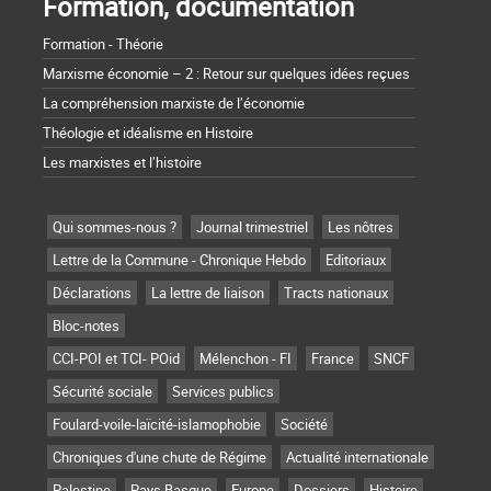
Formation, documentation
Formation - Théorie
Marxisme économie – 2 : Retour sur quelques idées reçues
La compréhension marxiste de l’économie
Théologie et idéalisme en Histoire
Les marxistes et l’histoire
Qui sommes-nous ?
Journal trimestriel
Les nôtres
Lettre de la Commune - Chronique Hebdo
Editoriaux
Déclarations
La lettre de liaison
Tracts nationaux
Bloc-notes
CCI-POI et TCI- POid
Mélenchon - FI
France
SNCF
Sécurité sociale
Services publics
Foulard-voile-laïcité-islamophobie
Société
Chroniques d'une chute de Régime
Actualité internationale
Palestine
Pays Basque
Europe
Dossiers
Histoire