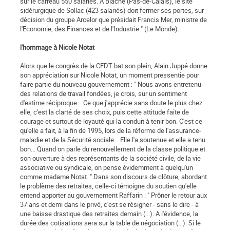
sur le carreau 550 salariés. A Biache (Pas-de-Calais), le site
sidérurgique de Sollac (423 salariés) doit fermer ses portes, sur
décision du groupe Arcelor que présidait Francis Mer, ministre de
l'Economie, des Finances et de l'Industrie " (Le Monde).
l'hommage à Nicole Notat
Alors que le congrès de la CFDT bat son plein, Alain Juppé donne
son appréciation sur Nicole Notat, un moment pressentie pour
faire partie du nouveau gouvernement : " Nous avons entretenu
des relations de travail fondées, je crois, sur un sentiment
d'estime réciproque... Ce que j'apprécie sans doute le plus chez
elle, c'est la clarté de ses choix, puis cette attitude faite de
courage et surtout de loyauté qui la conduit à tenir bon. C'est ce
qu'elle a fait, à la fin de 1995, lors de la réforme de l'assurance-
maladie et de la Sécurité sociale... Elle l'a soutenue et elle a tenu
bon... Quand on parle du renouvellement de la classe politique et
son ouverture à des représentants de la société civile, de la vie
associative ou syndicale, on pense évidemment à quelqu'un
comme madame Notat. " Dans son discours de clôture, abordant
le problème des retraites, celle-ci témoigne du soutien qu'elle
entend apporter au gouvernement Raffarin : " Prôner le retour aux
37 ans et demi dans le privé, c'est se résigner - sans le dire - à
une baisse drastique des retraites demain (...). A l'évidence, la
durée des cotisations sera sur la table de négociation (...). Si le