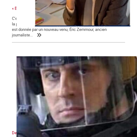
« Bonjour Jean-Luc, c’est Arnaud Montebourg »
C’est une campagne présidentielle encore plus nauséabonde que
la précédente. Une campagne « à droite toute » dont la mesure
est donnée par un nouveau venu, Éric Zemmour, ancien
journaliste...
De l’état d’urgence sanitaire à l’État policier