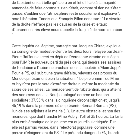
de l'abstention est telle qu'il sera en effet difficile à la majorité
annoncée de faire comme si rien n'était, comme si rien ne s'était
passé, d'oublier que l'atmosphère reste socialement explosive ",
note Libération. Tandis que François Fillon constate : " La victoire
de la droite n'efface pas les causes de la crise et le taux
d'abstention très élevé nous rappelle la fragilité de notre situation.
"
Cette inquiétude légitime, partagée par Jacques Chirac, explique
sa consigne de modestie d'entre les deux tours, relayée par Jean-
Pierre Raffarin et ceci en dépit de l'écrasante victoire en sièges
pour l'UMP, le nouveau parti du président, qui tiendra ses assises
de fondation à l'automne prochain sous la houlette d'Alain Juppé.
Pour le PS, qui subit une grave défaite, relevons ces propos du
Monde qui résument bien la situation : " Le pire ennemi de Mme
Aubry n'est pas le vote d'extrême droite ni même la modestie du
score de ses alliés. La menace vient de l'abstention, qui a atteint
des sommets dans le Nord, catalogué comme un bastion
socialiste : 37,53 % dans la cinquième circonscription et jusqu'à
46,19 % dans la première où se présente Bernard Roman (PS),
l'un de ses adjoints à la mairie (...). Un autre obstacle, et non des
moindres, que doit franchir Mme Aubry : l'effet 35 heures. La loi la
plus emblématique de la gauche est aujourd'hui critiquée. Pire :
elle est parfois vécue, dans l'électorat populaire, comme une
preuve d'éloignement du PS. " Le prétendu danger du FN, brandi