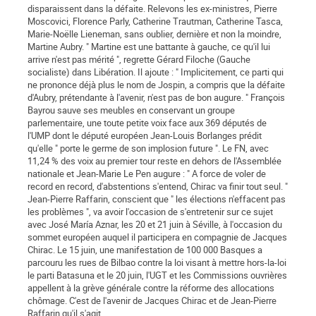
disparaissent dans la défaite. Relevons les ex-ministres, Pierre
Moscovici, Florence Parly, Catherine Trautman, Catherine Tasca,
Marie-Noëlle Lieneman, sans oublier, dernière et non la moindre,
Martine Aubry. " Martine est une battante à gauche, ce qu'il lui
arrive n'est pas mérité ", regrette Gérard Filoche (Gauche
socialiste) dans Libération. Il ajoute : " Implicitement, ce parti qui
ne prononce déjà plus le nom de Jospin, a compris que la défaite
d'Aubry, prétendante à l'avenir, n'est pas de bon augure. " François
Bayrou sauve ses meubles en conservant un groupe
parlementaire, une toute petite voix face aux 369 députés de
l'UMP dont le député européen Jean-Louis Borlanges prédit
qu'elle " porte le germe de son implosion future ". Le FN, avec
11,24 % des voix au premier tour reste en dehors de l'Assemblée
nationale et Jean-Marie Le Pen augure : " A force de voler de
record en record, d'abstentions s'entend, Chirac va finir tout seul. "
Jean-Pierre Raffarin, conscient que " les élections n'effacent pas
les problèmes ", va avoir l'occasion de s'entretenir sur ce sujet
avec José María Aznar, les 20 et 21 juin à Séville, à l'occasion du
sommet européen auquel il participera en compagnie de Jacques
Chirac. Le 15 juin, une manifestation de 100 000 Basques a
parcouru les rues de Bilbao contre la loi visant à mettre hors-la-loi
le parti Batasuna et le 20 juin, l'UGT et les Commissions ouvrières
appellent à la grève générale contre la réforme des allocations
chômage. C'est de l'avenir de Jacques Chirac et de Jean-Pierre
Raffarin qu'il s'agit.