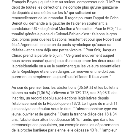
François Bayrou, qui résiste au rouleau compresseur de l'UMP en
dépit de toutes les défections, ne compte plus qu'une quinzaine
de députés à ses côtés sur les 57 qui sollicitent un
renouvellement de leur mandat. Il reçoit pourtant l'appui de Cohn
Bendit qui demande à la gauche de l'aider en soutenant la
candidature UDF du général Morillon à Versailles. Pour le PCF, " La
tonalité générale place du Colonel-Fabien c'est : faisons le gros
dos, prions pour que les bastions résistent et pour que Robert soit
élu à Argenteuil - en raison du poids symbolique qu'aurait sa
défaite - et ce sera déjà une petite victoire. " Pour finir, Jacques
Chirac prend la parole le 5 juin : " Ce grand mouvement auquel
nous avons assisté quand, tout d'un coup, entre les deux tours de
la présidentielle on a eu le sentiment que les valeurs essentielles
de la République étaient en danger, ce mouvement ne doit pas
purement et simplement aujourd'hui s'effacer. Il faut voter. "
Au soir du premier tour, les abstentions (35,59 %) et les bulletins
blancs ou nuls (1,36 %) s'élèvent à 15 139 128, soit 36,95 % des
inscrits, un record absolu aux élections législatives depuis
l'établissement de la République en 1870. Le Figaro du mardi 11
juin analyse ce résultat sous le titre : " l'abstentionniste type est
jeune, ouvrier et de gauche. " Dans la tranche d'âge des 18 à 34
ans, l'abstention atteint et dépasse 50 %. Tandis que dans les
circonscriptions populaires, par exemple dans les départements
de la proche banlieue parisienne, elle dépasse 40 %. " l'ampleur