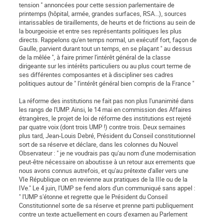
tension " annoncées pour cette session parlementaire de
printemps (hôpital, armée, grandes surfaces, RSA...), sources
intarissables de tiraillements, de heurts et de frictions au sein de
la bourgeoisie et entre ses représentants politiques les plus
directs. Rappelons qu'en temps normal, un exécutif fort, façon de
Gaulle, parvient durant tout un temps, en se plaçant " au dessus
de la mêlée ", à faire primer l'intérêt général de la classe
dirigeante sur les intérêts particuliers ou au plus court terme de
ses différentes composantes et à discipliner ses cadres
politiques autour de " l'intérêt général bien compris de la France "
La réforme des institutions ne fait pas non plus l'unanimité dans
les rangs de l'UMP. Ainsi, le 14 mai en commission des Affaires
étrangères, le projet de loi de réforme des institutions est rejeté
par quatre voix (dont trois UMP !) contre trois. Deux semaines
plus tard, Jean-Louis Debré, Président du Conseil constitutionnel
sort de sa réserve et déclare, dans les colonnes du Nouvel
Observateur : " je ne voudrais pas qu'au nom d'une modernisation
peut-être nécessaire on aboutisse à un retour aux errements que
nous avons connus autrefois, et qu'au prétexte d'aller vers une
VIe République on en revienne aux pratiques de la IIIe ou de la
IVe." Le 4 juin, l'UMP se fend alors d'un communiqué sans appel :
" l'UMP s'étonne et regrette que le Président du Conseil
Constitutionnel sorte de sa réserve et prenne parti publiquement
contre un texte actuellement en cours d'examen au Parlement