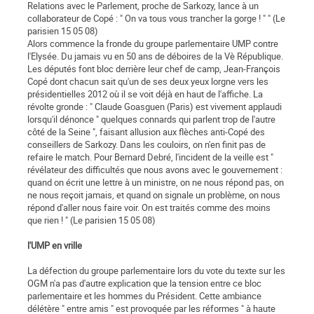
Relations avec le Parlement, proche de Sarkozy, lance à un
collaborateur de Copé : " On va tous vous trancher la gorge ! " " (Le
parisien 15 05 08)
Alors commence la fronde du groupe parlementaire UMP contre
l'Elysée. Du jamais vu en 50 ans de déboires de la Vè République.
Les députés font bloc derrière leur chef de camp, Jean-François
Copé dont chacun sait qu'un de ses deux yeux lorgne vers les
présidentielles 2012 où il se voit déjà en haut de l'affiche. La
révolte gronde : " Claude Goasguen (Paris) est vivement applaudi
lorsqu'il dénonce " quelques connards qui parlent trop de l'autre
côté de la Seine ", faisant allusion aux flèches anti-Copé des
conseillers de Sarkozy. Dans les couloirs, on n'en finit pas de
refaire le match. Pour Bernard Debré, l'incident de la veille est "
révélateur des difficultés que nous avons avec le gouvernement :
quand on écrit une lettre à un ministre, on ne nous répond pas, on
ne nous reçoit jamais, et quand on signale un problème, on nous
répond d'aller nous faire voir. On est traités comme des moins
que rien ! " (Le parisien 15 05 08)
l'UMP en vrille
La défection du groupe parlementaire lors du vote du texte sur les
OGM n'a pas d'autre explication que la tension entre ce bloc
parlementaire et les hommes du Président. Cette ambiance
délétère " entre amis " est provoquée par les réformes " à haute