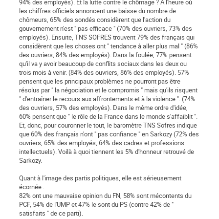
94% des employés). Et la lutte contre le chômage ? A l'heure où
les chiffres officiels annoncent une baisse du nombre de
chômeurs, 65% des sondés considèrent que l'action du
gouvernement n'est " pas efficace " (70% des ouvriers, 73% des
employés). Ensuite, TNS SOFRES trouvent 79% des français qui
considèrent que les choses ont " tendance à aller plus mal " (86%
des ouvriers, 84% des employés). Dans la foulée, 77% pensent
qu'il va y avoir beaucoup de conflits sociaux dans les deux ou
trois mois à venir. (84% des ouvriers, 86% des employés). 57%
pensent que les principaux problèmes ne pourront pas être
résolus par " la négociation et le compromis " mais qu'ils risquent
" d'entraîner le recours aux affrontements et à la violence ". (74%
des ouvriers, 57% des employés). Dans le même ordre d'idée,
60% pensent que " le rôle de la France dans le monde s'affaiblit ".
Et, donc, pour couronner le tout, le baromètre TNS Sofres indique
que 60% des français n'ont " pas confiance " en Sarkozy (72% des
ouvriers, 65% des employés, 64% des cadres et professions
intellectuels). Voilà à quoi tiennent les 5% d'honneur retrouvé de
Sarkozy.
Quant à l'image des partis politiques, elle est sérieusement
écornée :
82% ont une mauvaise opinion du FN, 58% sont mécontents du
PCF, 54% de l'UMP et 47% le sont du PS (contre 42% de "
satisfaits " de ce parti).