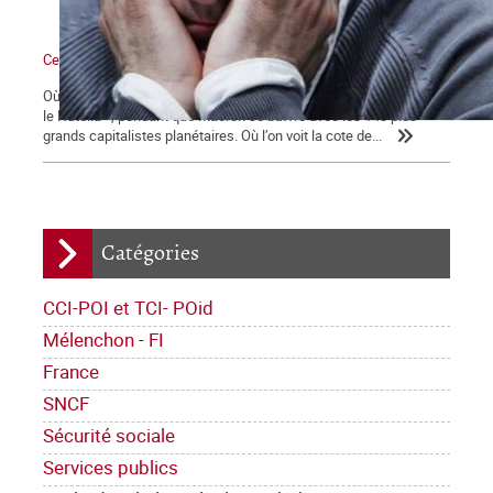
Ce qui se dessine
Où l’on voit les médias bien mangeants se ruer vers « la ruée sur
le Nutella », pendant que Macron se baffre avec les 140 plus
grands capitalistes planétaires. Où l’on voit la cote de...
Catégories
CCI-POI et TCI- POid
Mélenchon - FI
France
SNCF
Sécurité sociale
Services publics