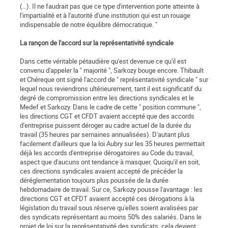
(...). Il ne faudrait pas que ce type d'intervention porte atteinte à
l'impartialité et à l'autorité d'une institution qui est un rouage
indispensable de notre équilibre démocratique. "
La rançon de l'accord sur la représentativité syndicale
Dans cette véritable pétaudière qu'est devenue ce qu'il est
convenu d'appeler la " majorité ", Sarkozy bouge encore. Thibault
et Chéreque ont signé l'accord de " représentativité syndicale " sur
lequel nous reviendrons ultérieurement, tant il est significatif du
degré de compromission entre les directions syndicales et le
Medef et Sarkozy. Dans le cadre de cette " position commune ",
les directions CGT et CFDT avaient accepté que des accords
d'entreprise puissent déroger au cadre actuel de la durée du
travail (35 heures par semaines annualisées). D'autant plus
facilement d'ailleurs que la loi Aubry sur les 35 heures permettait
déjà les accords d'entreprise dérogatoires au Code du travail,
aspect que d'aucuns ont tendance à masquer. Quoiqu'il en soit,
ces directions syndicales avaient accepté de précéder la
déréglementation toujours plus poussée de la durée
hebdomadaire de travail. Sur ce, Sarkozy pousse l'avantage : les
directions CGT et CFDT avaient accepté ces dérogations à la
législation du travail sous réserve qu'elles soient avalisées par
des syndicats représentant au moins 50% des salariés. Dans le
projet de loi sur la représentativité des syndicats, cela devient :