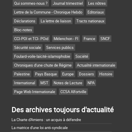
Qui sommes-nous ?
Journal trimestriel
Les nôtres
Lettre de la Commune - Chronique Hebdo
Editoriaux
Déclarations
La lettre de liaison
Tracts nationaux
Bloc-notes
CCI-POI et TCI- POid
Mélenchon - FI
France
SNCF
Sécurité sociale
Services publics
Foulard-voile-laïcité-islamophobie
Société
Chroniques d'une chute de Régime
Actualité internationale
Palestine
Pays Basque
Europe
Dossiers
Histoire
International
MST
Notes de Lecture
NPA
Page Web Internationale
CCSA Alfortville
Des archives toujours d'actualité
La Charte d'Amiens : un acquis à défendre
La matrice d'une loi anti-syndicale