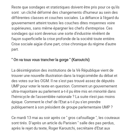
Reste que sondages et statistiques doivent être pris pour ce qu'ils
sont : un cliché déformé des changements d'humeur au sein des
différentes classes et couches sociales. La défiance à l'égard du
gouvernement atteint toutes les couches dites moyennes voire
supérieures, sans même épargner les chefs d'entreprise. Ces
sondages qui sont devenus une sorte d'industrie révèlent de
façon superficielle la crise profonde de la société toute entière.
Crise sociale aigüe d'une part, crise chronique du régime d'autre
part.
" On va tous vous trancher la gorge " (Karoutchi)
La désintégration des institutions de la Vè République vient de
trouver une nouvelle illustration dans la tragicomédie du débat et
des votes sur les OGM. Il ne s'est pas trouvé assez de députés
UMP pour voter le texte en question. Comment un gouvernement
ultra-majoritaire au parlement a-t-il pu être mis en minorité dans
l'hémicycle de l'assemblée nationale ? La suite n'est pas moins
épique. Comment le chef de l'Etat a-t-il pu s'en prendre
publiquement à son président de groupe parlementaire UMP ?
Ce mardi 13 mai au soir après ce " gros cafouillage ", les couteaux
sont tirés. D'après un article du Parisien " salle des pas perdus,
après le rejet du texte, Roger Karoutchi, secrétaire d'Etat aux