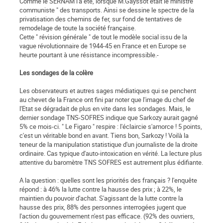
Comme le SERNAM l'a été, lorsque M.Gayssot était le ministre "
communiste " des transports. Ainsi se dessine le spectre de la
privatisation des chemins de fer, sur fond de tentatives de
remodelage de toute la société française.
Cette " révision générale " de tout le modèle social issu de la
vague révolutionnaire de 1944-45 en France et en Europe se
heurte pourtant à une résistance incompressible.-
Les sondages de la colère
Les observateurs et autres sages médiatiques qui se penchent
au chevet de la France ont fini par noter que l'image du chef de
l'Etat se dégradait de plus en vite dans les sondages. Mais, le
dernier sondage TNS-SOFRES indique que Sarkozy aurait gagné
5% ce mois-ci. " Le Figaro " respire : l'éclaircie s'amorce ! 5 points,
c'est un véritable bond en avant. Tiens bon, Sarkozy ! Voilà la
teneur de la manipulation statistique d'un journaliste de la droite
ordinaire. Cas typique d'auto-intoxication en vérité. La lecture plus
attentive du baromètre TNS SOFRES est autrement plus édifiante.
A la question : quelles sont les priorités des français ? l'enquête
répond : à 46% la lutte contre la hausse des prix ; à 22%, le
maintien du pouvoir d'achat. S'agissant de la lutte contre la
hausse des prix, 88% des personnes interrogées jugent que
l'action du gouvernement n'est pas efficace. (92% des ouvriers,