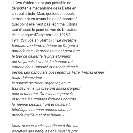
Il n'est évidemment pas possible de
démonter le mécanisme de la Dette en
un seul article. Mais quelques rappels
permettent en revanche de démontrer à
quel point elle n'est pas légitime. Citons
tout d'abord le point de vue du Directeur
de la banque d'Angleterre de 1928 à
1941 (Sir Josiah Stamp) : "
Le système
bancaire moderne fabrique de l'argent à
partir de rien. Ce processus est peut-être
le tour de dextérité le plus étonnant
qui fut jamais inventé. La banque fut
conçue dans l'iniquité et est née dans le
pêché. Les banquiers possèdent la Terre. Prenez la leur,
mais...laissez-leur
le pouvoir de créer l'argent et, en un
tour de mains, ils créeront assez d'argent
pour la racheter. Otez-leur ce pouvoir,
et toutes les grandes fortunes comme
la mienne disparaîtront et ce serait
bénéfique car nous aurions alors un
monde meilleur et plus heureux.
Mais, si vous voulez continuer à être les
esclaves des banques et à payer le prix