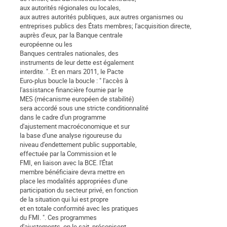
aux autorités régionales ou locales,
aux autres autorités publiques, aux autres organismes ou
entreprises publics des États membres; l'acquisition directe,
auprès d'eux, par la Banque centrale
européenne ou les
Banques centrales nationales, des
instruments de leur dette est également
interdite. ". Et en mars 2011, le Pacte
Euro-plus boucle la boucle : " l'accès à
l'assistance financière fournie par le
MES (mécanisme européen de stabilité)
sera accordé sous une stricte conditionnalité
dans le cadre d'un programme
d'ajustement macroéconomique et sur
la base d'une analyse rigoureuse du
niveau d'endettement public supportable,
effectuée par la Commission et le
FMI, en liaison avec la BCE. l'État
membre bénéficiaire devra mettre en
place les modalités appropriées d'une
participation du secteur privé, en fonction
de la situation qui lui est propre
et en totale conformité avec les pratiques
du FMI. ". Ces programmes
d'ajustements, on le sait, préconisent