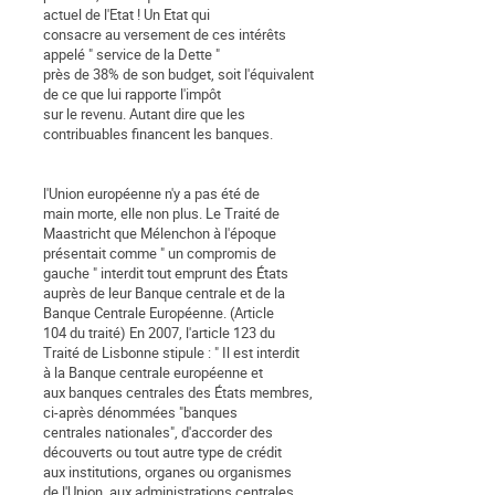
actuel de l'Etat ! Un Etat qui
consacre au versement de ces intérêts
appelé " service de la Dette "
près de 38% de son budget, soit l'équivalent
de ce que lui rapporte l'impôt
sur le revenu. Autant dire que les
contribuables financent les banques.
l'Union européenne n'y a pas été de
main morte, elle non plus. Le Traité de
Maastricht que Mélenchon à l'époque
présentait comme " un compromis de
gauche " interdit tout emprunt des États
auprès de leur Banque centrale et de la
Banque Centrale Européenne. (Article
104 du traité) En 2007, l'article 123 du
Traité de Lisbonne stipule : " Il est interdit
à la Banque centrale européenne et
aux banques centrales des États membres,
ci-après dénommées "banques
centrales nationales", d'accorder des
découverts ou tout autre type de crédit
aux institutions, organes ou organismes
de l'Union, aux administrations centrales,