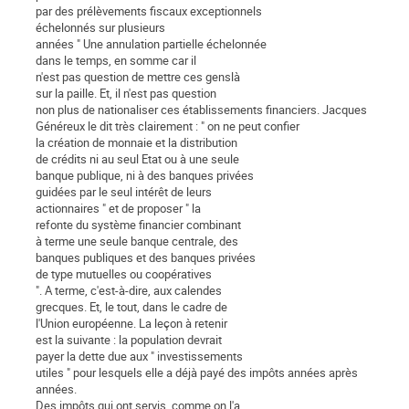
par des prélèvements fiscaux exceptionnels
échelonnés sur plusieurs
années " Une annulation partielle échelonnée
dans le temps, en somme car il
n'est pas question de mettre ces genslà
sur la paille. Et, il n'est pas question
non plus de nationaliser ces établissements financiers. Jacques
Généreux le dit très clairement : " on ne peut confier
la création de monnaie et la distribution
de crédits ni au seul Etat ou à une seule
banque publique, ni à des banques privées
guidées par le seul intérêt de leurs
actionnaires " et de proposer " la
refonte du système financier combinant
à terme une seule banque centrale, des
banques publiques et des banques privées
de type mutuelles ou coopératives
". A terme, c'est-à-dire, aux calendes
grecques. Et, le tout, dans le cadre de
l'Union européenne. La leçon à retenir
est la suivante : la population devrait
payer la dette due aux " investissements
utiles " pour lesquels elle a déjà payé des impôts années après
années.
Des impôts qui ont servis, comme on l'a