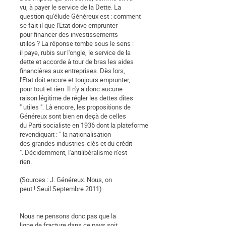
vu, à payer le service de la Dette. La
question qu'élude Généreux est : comment
se fait-il que l'Etat doive emprunter
pour financer des investissements
utiles ? La réponse tombe sous le sens :
il paye, rubis sur l'ongle, le service de la
dette et accorde à tour de bras les aides
financières aux entreprises. Dès lors,
l'Etat doit encore et toujours emprunter,
pour tout et rien. Il n'y a donc aucune
raison légitime de régler les dettes dites
" utiles ". Là encore, les propositions de
Généreux sont bien en deçà de celles
du Parti socialiste en 1936 dont la plateforme
revendiquait : " la nationalisation
des grandes industries-clés et du crédit
". Décidemment, l'antilibéralisme n'est
rien.
(Sources : J. Généreux. Nous, on
peut ! Seuil Septembre 2011)
Nous ne pensons donc pas que la
ligne de fracture dans ce pays soit