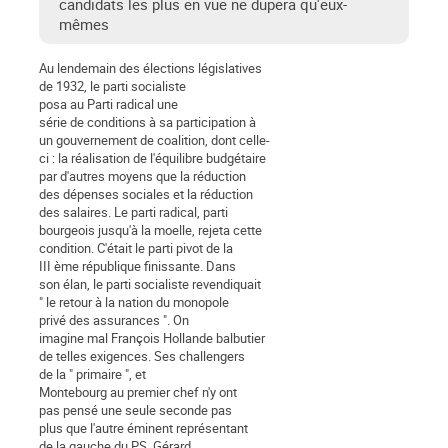
candidats les plus en vue ne dupera qu'eux-
mêmes
Au lendemain des élections législatives
de 1932, le parti socialiste
posa au Parti radical une
série de conditions à sa participation à
un gouvernement de coalition, dont celle-
ci : la réalisation de l'équilibre budgétaire
par d'autres moyens que la réduction
des dépenses sociales et la réduction
des salaires. Le parti radical, parti
bourgeois jusqu'à la moelle, rejeta cette
condition. C'était le parti pivot de la
III ème république finissante. Dans
son élan, le parti socialiste revendiquait
" le retour à la nation du monopole
privé des assurances ". On
imagine mal François Hollande balbutier
de telles exigences. Ses challengers
de la " primaire ", et
Montebourg au premier chef n'y ont
pas pensé une seule seconde pas
plus que l'autre éminent représentant
de la gauche du PS, Gérard