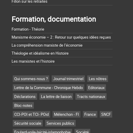
Fillon sur les retraites
Formation, documentation
Formation - Théorie
Marxisme économie – 2 : Retour sur quelques idées reçues
La compréhension marxiste de l’économie
Théologie et idéalisme en Histoire
Les marxistes et l’histoire
Qui sommes-nous ?
Journal trimestriel
Les nôtres
Lettre de la Commune - Chronique Hebdo
Editoriaux
Déclarations
La lettre de liaison
Tracts nationaux
Bloc-notes
CCI-POI et TCI- POid
Mélenchon - FI
France
SNCF
Sécurité sociale
Services publics
Foulard-voile-laïcité-islamophobie
Société