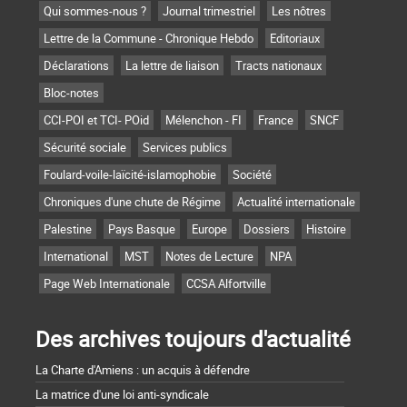
Qui sommes-nous ?
Journal trimestriel
Les nôtres
Lettre de la Commune - Chronique Hebdo
Editoriaux
Déclarations
La lettre de liaison
Tracts nationaux
Bloc-notes
CCI-POI et TCI- POid
Mélenchon - FI
France
SNCF
Sécurité sociale
Services publics
Foulard-voile-laïcité-islamophobie
Société
Chroniques d'une chute de Régime
Actualité internationale
Palestine
Pays Basque
Europe
Dossiers
Histoire
International
MST
Notes de Lecture
NPA
Page Web Internationale
CCSA Alfortville
Des archives toujours d'actualité
La Charte d'Amiens : un acquis à défendre
La matrice d'une loi anti-syndicale