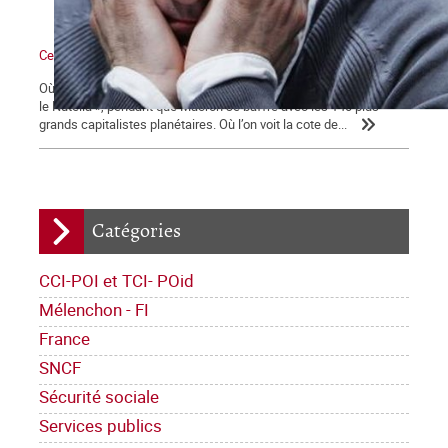
Ce qui se dessine
Où l’on voit les médias bien mangeants se ruer vers « la ruée sur
le Nutella », pendant que Macron se baffre avec les 140 plus
grands capitalistes planétaires. Où l’on voit la cote de...
Catégories
CCI-POI et TCI- POid
Mélenchon - FI
France
SNCF
Sécurité sociale
Services publics