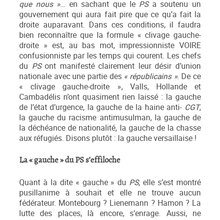
que nous »
… en sachant que le
PS
a soutenu un
gouvernement qui aura fait pire que ce qu’a fait la
droite auparavant. Dans ces conditions, il faudra
bien reconnaître que la formule « clivage gauche-
droite » est, au bas mot, impressionniste VOIRE
confusionniste par les temps qui courent. Les chefs
du
PS
ont manifesté clairement leur désir d’union
nationale avec une partie des
« républicains »
. De ce
« clivage gauche-droite », Valls, Hollande et
Cambadélis n’ont quasiment rien laissé : la gauche
de l’état d’urgence, la gauche de la haine anti-
CGT
,
la gauche du racisme antimusulman, la gauche de
la déchéance de nationalité, la gauche de la chasse
aux réfugiés. Disons plutôt : la gauche versaillaise !
La « gauche » du PS s’effiloche
Quant à la dite « gauche » du
PS
, elle s’est montré
pusillanime à souhait et elle ne trouve aucun
fédérateur. Montebourg ? Lienemann ? Hamon ? La
lutte des places, là encore, s’enrage. Aussi, ne