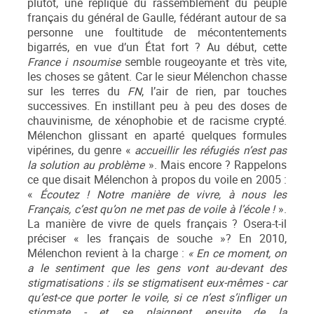
plutôt, une réplique du rassemblement du peuple
français du général de Gaulle, fédérant autour de sa
personne une foultitude de mécontentements
bigarrés, en vue d’un État fort ? Au début, cette
France
i
nsoumise
semble rougeoyante et très vite,
les choses se gâtent. Car le sieur Mélenchon chasse
sur les terres du
FN
, l’air de rien, par touches
successives. En instillant peu à peu des doses de
chauvinisme, de xénophobie et de racisme crypté.
Mélenchon glissant en aparté quelques formules
vipérines, du genre «
accueillir les réfugiés n’est pas
la solution au problème
». Mais encore ? Rappelons
ce que disait Mélenchon à propos du voile en 2005 :
«
Écoutez ! Notre manière de vivre, à nous les
Français, c’est qu’on ne met pas de voile à l’école !
».
La manière de vivre de quels français ? Osera-t-il
préciser « les français de souche »? En 2010,
Mélenchon revient à la charge :
« En ce moment, on
a le sentiment que les gens vont au-devant des
stigmatisations : ils se stigmatisent eux-mêmes - car
qu’est-ce que porter le voile, si ce n’est s’infliger un
stigmate - et se plaignent ensuite de la