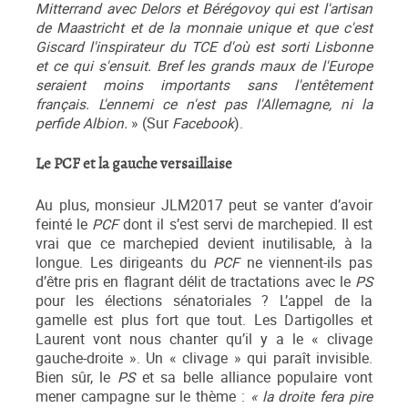
Mitterrand avec Delors et Bérégovoy qui est l'artisan
de Maastricht et de la monnaie unique et que c'est
Giscard l'inspirateur du TCE d'où est sorti Lisbonne
et ce qui s'ensuit. Bref les grands maux de l'Europe
seraient moins importants sans l'entêtement
français. L'ennemi ce n'est pas l'Allemagne, ni la
perfide Albion.
» (Sur
Facebook
).
Le PCF et la gauche versaillaise
Au plus, monsieur JLM2017 peut se vanter d’avoir
feinté le
PCF
dont il s’est servi de marchepied. Il est
vrai que ce marchepied devient inutilisable, à la
longue. Les dirigeants du
PCF
ne viennent-ils pas
d’être pris en flagrant délit de tractations avec le
PS
pour les élections sénatoriales ? L’appel de la
gamelle est plus fort que tout. Les Dartigolles et
Laurent vont nous chanter qu’il y a le « clivage
gauche-droite ». Un « clivage » qui paraît invisible.
Bien sûr, le
PS
et sa belle alliance populaire vont
mener campagne sur le thème :
« la droite fera pire