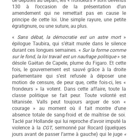
de députés au départ, les « frondeurs » sont devenus
130 à l’occasion de la présentation d’un
amendement qui ne remettait pas en cause le
principe de cette loi. Une simple rayure, une petite
égratignure, ou une suture, au plus.
«
Sans débat, la démocratie est un astre mort
»
épilogue Taubira, qui s’était murée dans le silence
durant ces longues semaines. «
Sur la forme comme
sur le fond, la loi travail est un naufrage politique
» se
désole Gaëtan de Capele, plume du Figaro. Et cette
fois, le gouvernement est sauvé grâce à la droite
parlementaire qui s’est refusée à déposer une
motion de censure, de peur que, cette fois-ci, les «
frondeurs » la votent. Dans cette affaire, toute la
classe politique se fait peur. Toute volonté est
tétanisée. Valls peut toujours arguer de son «
courage » au moment où il fait montre d’une
absence totale de sang-froid et de maîtrise de soi.
Taclé par Hollande qui lui reproche d’avoir imputé la
violence à la
CGT
, sermonné par Rocard (quelques
jours avant de passer l’arme à gauche) qui le juge
«