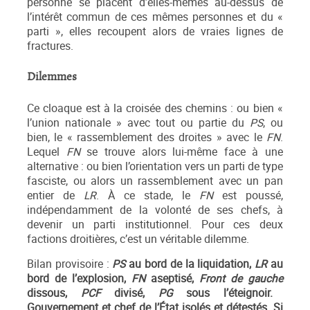
personne se placent d’elles-mêmes au-dessus de
l’intérêt commun de ces mêmes personnes et du «
parti », elles recoupent alors de vraies lignes de
fractures.
Dilemmes
Ce cloaque est à la croisée des chemins : ou bien «
l’union nationale » avec tout ou partie du
PS
, ou
bien, le « rassemblement des droites » avec le
FN
.
Lequel
FN
se trouve alors lui-même face à une
alternative : ou bien l’orientation vers un parti de type
fasciste, ou alors un rassemblement avec un pan
entier de
LR
. À ce stade, le
FN
est poussé,
indépendamment de la volonté de ses chefs, à
devenir un parti institutionnel. Pour ces deux
factions droitières, c’est un véritable dilemme.
Bilan provisoire :
PS
au bord de la liquidation,
LR
au
bord de l’explosion,
FN
aseptisé,
Front de gauche
dissous,
PCF
divisé,
PG
sous l’éteignoir.
Gouvernement et chef de
l’État
isolés et détestés. Si