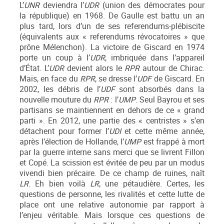
L’
UNR
deviendra l’
UDR
(union des démocrates pour
la république) en 1968. De Gaulle est battu un an
plus tard, lors d’un de ses referendums-plébiscite
(équivalents aux « referendums révocatoires » que
prône Mélenchon). La victoire de Giscard en 1974
porte un coup à l’
UDR
, imbriquée dans l’appareil
d’État. L’
UDR
devient alors le
RPR
autour de Chirac.
Mais, en face du
RPR
, se dresse l’
UDF
de Giscard. En
2002, les débris de l’
UDF
sont absorbés dans la
nouvelle mouture du
RPR
: l’
UMP
. Seul Bayrou et ses
partisans se maintiennent en dehors de ce « grand
parti ». En 2012, une partie des « centristes » s’en
détachent pour former l’
UDI
et cette même année,
après l’élection de Hollande, l’
UMP
est frappé à mort
par la guerre interne sans merci que se livrent Fillon
et Copé. La scission est évitée de peu par un modus
vivendi bien précaire. De ce champ de ruines, naît
LR
. Eh bien voilà
LR
, une pétaudière. Certes, les
questions de personne, les rivalités et cette lutte de
place ont une relative autonomie par rapport à
l’enjeu véritable. Mais lorsque ces questions de