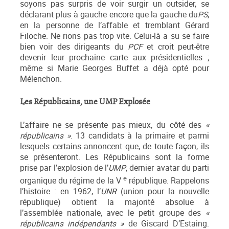
soyons pas surpris de voir surgir un outsider, se
déclarant plus à gauche encore que la gauche du
PS
,
en la personne de l’affable et tremblant Gérard
Filoche. Ne rions pas trop vite. Celui-là a su se faire
bien voir des dirigeants du
PCF
et croit peut-être
devenir leur prochaine carte aux présidentielles ;
même si Marie Georges Buffet a déjà opté pour
Mélenchon.
Les Républicains, une UMP Explosée
L’affaire ne se présente pas mieux, du côté des
«
républicains »
. 13 candidats à la primaire et parmi
lesquels certains annoncent que, de toute façon, ils
se présenteront. Les Républicains sont la forme
prise par l’explosion de l’
UMP
, dernier avatar du parti
e
organique du régime de la V
république. Rappelons
l’histoire : en 1962, l’
UNR
(union pour la nouvelle
république) obtient la majorité absolue à
l’assemblée nationale, avec le petit groupe des
«
républicains indépendants »
de Giscard D’Estaing.