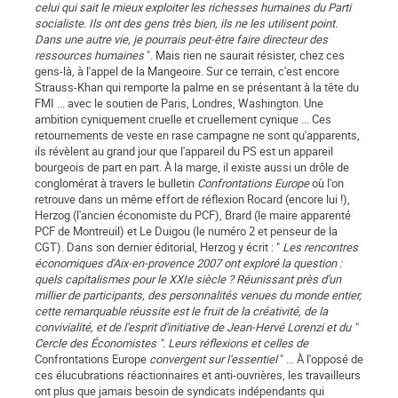
celui qui sait le mieux exploiter les richesses humaines du Parti
socialiste. Ils ont des gens très bien, ils ne les utilisent point.
Dans une autre vie, je pourrais peut-être faire directeur des
ressources humaines
". Mais rien ne saurait résister, chez ces
gens-là, à l'appel de la Mangeoire. Sur ce terrain, c'est encore
Strauss-Khan qui remporte la palme en se présentant à la tête du
FMI ... avec le soutien de Paris, Londres, Washington. Une
ambition cyniquement cruelle et cruellement cynique ... Ces
retournements de veste en rase campagne ne sont qu'apparents,
ils révèlent au grand jour que l'appareil du PS est un appareil
bourgeois de part en part. À la marge, il existe aussi un drôle de
conglomérat à travers le bulletin
Confrontations Europe
où l'on
retrouve dans un même effort de réflexion Rocard (encore lui !),
Herzog (l'ancien économiste du PCF), Brard (le maire apparenté
PCF de Montreuil) et Le Duigou (le numéro 2 et penseur de la
CGT). Dans son dernier éditorial, Herzog y écrit : "
Les rencontres
économiques d'Aix-en-provence 2007 ont exploré la question :
quels capitalismes pour le XXIe siècle ? Réunissant près d'un
millier de participants, des personnalités venues du monde entier,
cette remarquable réussite est le fruit de la créativité, de la
convivialité, et de l'esprit d'initiative de Jean-Hervé Lorenzi et du "
Cercle des Économistes ". Leurs réflexions et celles de
Confrontations Europe
convergent sur l'essentiel
" ... À l'opposé de
ces élucubrations réactionnaires et anti-ouvrières, les travailleurs
ont plus que jamais besoin de syndicats indépendants qui