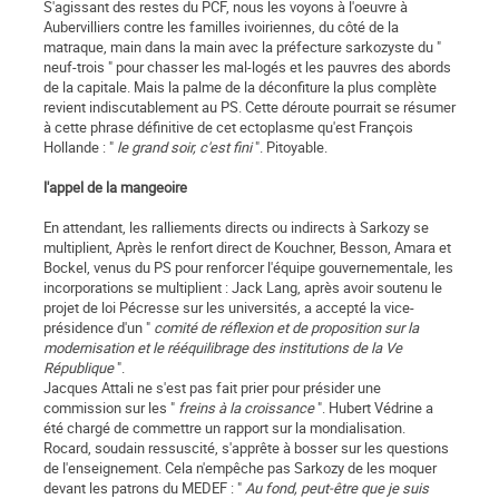
S'agissant des restes du PCF, nous les voyons à l'oeuvre à
Aubervilliers contre les familles ivoiriennes, du côté de la
matraque, main dans la main avec la préfecture sarkozyste du "
neuf-trois " pour chasser les mal-logés et les pau­vres des abords
de la capitale. Mais la palme de la déconfiture la plus complète
revient indiscutablement au PS. Cette déroute pourrait se résumer
à cette phrase définitive de cet ectoplasme qu'est François
Hollande : "
le grand soir, c'est fini
". Pitoyable.
l'appel de la mangeoire
En attendant, les ralliements directs ou indirects à Sarkozy se
multiplient, Après le renfort direct de Kouchner, Besson, Amara et
Bockel, venus du PS pour renforcer l'équipe gouvernementale, les
incorporations se multiplient : Jack Lang, après avoir soutenu le
projet de loi Pécresse sur les universités, a accepté la vice-
présidence d'un "
comité de réflexion et de proposition sur la
modernisation et le rééquilibrage des institutions de la Ve
République
".
Jacques Attali ne s'est pas fait prier pour présider une
commission sur les "
freins à la croissance
". Hubert Védrine a
été chargé de commettre un rapport sur la mondialisation.
Rocard, soudain ressuscité, s'apprête à bosser sur les questions
de l'enseignement. Cela n'empêche pas Sarkozy de les moquer
devant les patrons du MEDEF : "
Au fond, peut-être que je suis