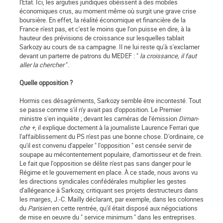
l'État. Ici, les arguties juridiques obéissent à des mobiles
économiques crus, au moment même où surgit une grave crise
boursière. En effet, la réalité économique et financière de la
France n'est pas, et c'est le moins que l'on puisse en dire, à la
hauteur des prévisions de croissance sur lesquelles tablait
Sarkozy au cours de sa campagne. Il ne lui reste qu'à s'exclamer
devant un parterre de patrons du MEDEF : "
la croissance, il faut
aller la chercher
".
Quelle opposition ?
Hormis ces désagréments, Sarkozy semble être incontesté. Tout
se passe comme s'il n'y avait pas d'opposition. Le Premier
ministre s'en inquiète ; devant les caméras de l'émission
Diman­
che +
, il explique doctement à la journaliste Laurence Ferrari que
l'affaiblissement du PS n'est pas une bonne chose. D'ordinaire, ce
qu'il est convenu d'appeler " l'opposition " est censée servir de
soupape au mécontentement populaire, d'amortisseur et de frein.
Le fait que l'opposition se délite n'est pas sans danger pour le
Régime et le gouvernement en place. À ce stade, nous avons vu
les directions syndicales confédérales multiplier les gestes
d'allégeance à Sarkozy, critiquant ses projets destructeurs dans
les marges, J.-C. Mailly déclarant, par exemple, dans les colonnes
du
Parisien
en cette rentrée, qu'il était disposé aux négociations
de mise en oeuvre du " service minimum " dans les entreprises.