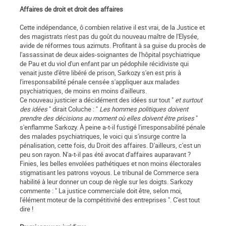
Affaires de droit et droit des affaires
Cette indépendance, ô combien relative il est vrai, de la Justice et
des magistrats n'est pas du goût du nouveau maître de l'Elysée,
avide de réformes tous azimuts. Profitant à sa guise du procès de
l'assassinat de deux aides-soignantes de l'hôpital psychiatrique
de Pau et du viol d'un enfant par un pédophile récidiviste qui
venait juste d'être libéré de prison, Sarkozy s'en est pris à
l'irresponsabilité pénale censée s'appliquer aux malades
psychiatriques, de moins en moins d'ailleurs.
Ce nouveau justicier a décidément des idées sur tout "
et surtout
des idées
" dirait Coluche : "
Les hommes politiques doivent
prendre des décisions au moment où elles doivent être prises
"
s'enflamme Sarkozy. À peine a-t-il fustigé l'irresponsabilité pénale
des malades psychiatriques, le voici qui s'insurge contre la
pénalisation, cette fois, du Droit des affaires. D'ailleurs, c'est un
peu son rayon. N'a-t-il pas été avocat d'affaires auparavant ?
Finies, les belles envolées pathétiques et non moins électorales
stigmatisant les patrons voyous. Le tribunal de Commerce sera
habilité à leur donner un coup de règle sur les doigts. Sarkozy
commente : " La justice commerciale doit être, selon moi,
l'élément moteur de la compétitivité des entreprises ". C'est tout
dire !