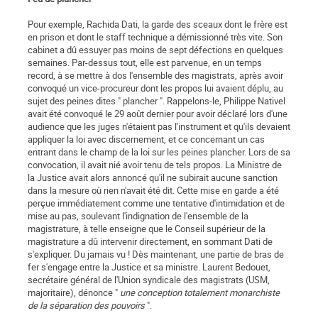
Pour exemple, Rachida Dati, la garde des sceaux dont le frère est
en prison et dont le staff technique a démissionné très vite. Son
cabinet a dû essuyer pas moins de sept défections en quelques
semaines. Par-dessus tout, elle est parvenue, en un temps
record, à se mettre à dos l'ensemble des magistrats, après avoir
convoqué un vice-procureur dont les propos lui avaient déplu, au
sujet des peines dites " plancher ". Rappelons-le, Philippe Nativel
avait été convoqué le 29 août dernier pour avoir déclaré lors d'une
audience que les juges n'étaient pas l'instrument et qu'ils devaient
appliquer la loi avec discernement, et ce concernant un cas
entrant dans le champ de la loi sur les peines plancher. Lors de sa
convocation, il avait nié avoir tenu de tels propos. La Ministre de
la Justice avait alors annoncé qu'il ne subirait aucune sanction
dans la mesure où rien n'avait été dit. Cette mise en garde a été
perçue immédiatement comme une tentative d'intimidation et de
mise au pas, soulevant l'indignation de l'ensemble de la
magistrature, à telle enseigne que le Conseil supérieur de la
magistrature a dû intervenir directement, en sommant Dati de
s'expliquer. Du jamais vu ! Dès maintenant, une partie de bras de
fer s'engage entre la Justice et sa ministre. Laurent Bedouet,
secrétaire général de l'Union syndicale des magistrats (USM,
majoritaire), dénonce "
une conception totalement monarchiste
de la séparation des pouvoirs
".