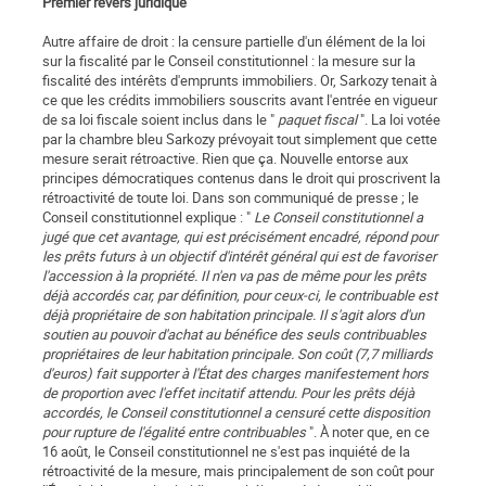
Premier revers juridique
Autre affaire de droit : la censure partielle d'un élément de la loi
sur la fiscalité par le Conseil constitutionnel : la mesure sur la
fiscalité des intérêts d'emprunts immobiliers. Or, Sarkozy tenait à
ce que les crédits immobiliers souscrits avant l'entrée en vigueur
de sa loi fiscale soient inclus dans le "
paquet fiscal
". La loi votée
par la chambre bleu Sarkozy prévoyait tout simplement que cette
mesure serait rétroactive. Rien que ça. Nouvelle entorse aux
principes démocratiques contenus dans le droit qui proscrivent la
rétroactivité de toute loi. Dans son communiqué de presse ; le
Conseil constitutionnel explique : "
Le Conseil constitutionnel a
jugé que cet avantage, qui est précisément encadré, répond pour
les prêts futurs à un objectif d'intérêt général qui est de favoriser
l'accession à la propriété. Il n'en va pas de même pour les prêts
déjà accordés car, par définition, pour ceux-ci, le contribuable est
déjà propriétaire de son habitation principale. Il s'agit alors d'un
soutien au pouvoir d'achat au bénéfice des seuls contribuables
propriétaires de leur habitation principale. Son coût (7,7 milliards
d'euros) fait supporter à l'État des charges manifestement hors
de proportion avec l'effet incitatif attendu. Pour les prêts déjà
accordés, le Conseil constitutionnel a censuré cette disposition
pour rupture de l'égalité entre contribuables
". À noter que, en ce
16 août, le Conseil constitutionnel ne s'est pas inquiété de la
rétroactivité de la mesure, mais principalement de son coût pour