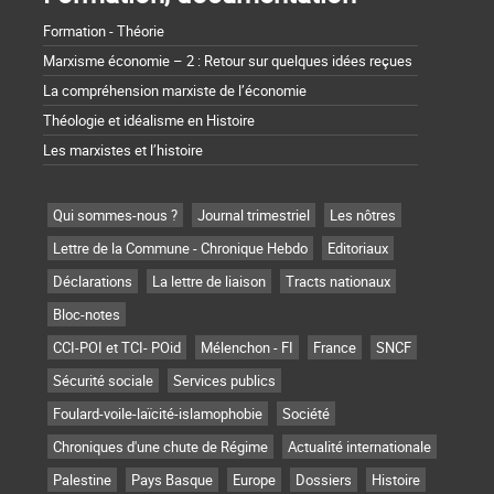
Formation - Théorie
Marxisme économie – 2 : Retour sur quelques idées reçues
La compréhension marxiste de l’économie
Théologie et idéalisme en Histoire
Les marxistes et l’histoire
Qui sommes-nous ?
Journal trimestriel
Les nôtres
Lettre de la Commune - Chronique Hebdo
Editoriaux
Déclarations
La lettre de liaison
Tracts nationaux
Bloc-notes
CCI-POI et TCI- POid
Mélenchon - FI
France
SNCF
Sécurité sociale
Services publics
Foulard-voile-laïcité-islamophobie
Société
Chroniques d'une chute de Régime
Actualité internationale
Palestine
Pays Basque
Europe
Dossiers
Histoire