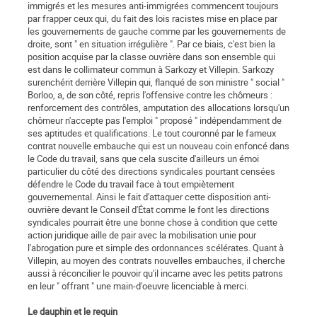
immigrés et les mesures anti-immigrées commencent toujours
par frapper ceux qui, du fait des lois racistes mise en place par
les gouvernements de gauche comme par les gouvernements de
droite, sont " en situation irrégulière ". Par ce biais, c'est bien la
position acquise par la classe ouvrière dans son ensemble qui
est dans le collimateur commun à Sarkozy et Villepin. Sarkozy
surenchérit derrière Villepin qui, flanqué de son ministre " social "
Borloo, a, de son côté, repris l'offensive contre les chômeurs :
renforcement des contrôles, amputation des allocations lorsqu'un
chômeur n'accepte pas l'emploi " proposé " indépendamment de
ses aptitudes et qualifications. Le tout couronné par le fameux
contrat nouvelle embauche qui est un nouveau coin enfoncé dans
le Code du travail, sans que cela suscite d'ailleurs un émoi
particulier du côté des directions syndicales pourtant censées
défendre le Code du travail face à tout empiètement
gouvernemental. Ainsi le fait d'attaquer cette disposition anti-
ouvrière devant le Conseil d'État comme le font les directions
syndicales pourrait être une bonne chose à condition que cette
action juridique aille de pair avec la mobilisation unie pour
l'abrogation pure et simple des ordonnances scélérates. Quant à
Villepin, au moyen des contrats nouvelles embauches, il cherche
aussi à réconcilier le pouvoir qu'il incarne avec les petits patrons
en leur " offrant " une main-d'oeuvre licenciable à merci.
Le dauphin et le requin