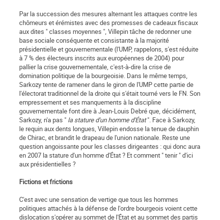
Par la succession des mesures alternant les attaques contre les
chômeurs et érémistes avec des promesses de cadeaux fiscaux
aux dites " classes moyennes ", Villepin tâche de redonner une
base sociale conséquente et consistante à la majorité
présidentielle et gouvernementale (l'UMP, rappelons, s'est réduite
à 7 % des électeurs inscrits aux européennes de 2004) pour
pallier la crise gouvernementale, c'est-à-dire la crise de
domination politique de la bourgeoisie. Dans le même temps,
Sarkozy tente de ramener dans le giron de l'UMP cette partie de
l'électorat traditionnel de la droite qui s'était tourné vers le FN. Son
empressement et ses manquements à la discipline
gouvernementale font dire à Jean-Louis Debré que, décidément,
Sarkozy, n'a pas "
la stature d'un homme d'État
". Face à Sarkozy,
le requin aux dents longues, Villepin endosse la tenue de dauphin
de Chirac, et brandit le drapeau de l'union nationale. Reste une
question angoissante pour les classes dirigeantes : qui donc aura
en 2007 la stature d'un homme d'État ? Et comment " tenir " d'ici
aux présidentielles ?
Fictions et frictions
C'est avec une sensation de vertige que tous les hommes
politiques attachés à la défense de l'ordre bourgeois voient cette
dislocation s'opérer au sommet de l'État et au sommet des partis