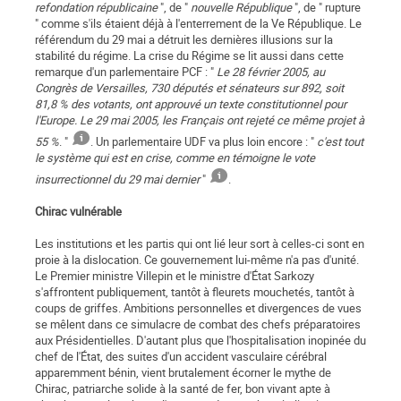
refondation républicaine
", de "
nouvelle République
", de " rupture
" comme s'ils étaient déjà à l'enterrement de la Ve République. Le
référendum du 29 mai a détruit les dernières illusions sur la
stabilité du régime. La crise du Régime se lit aussi dans cette
remarque d'un parlementaire PCF : "
Le 28 février 2005, au
Congrès de Versailles, 730 députés et sénateurs sur 892, soit
81,8 % des votants, ont approuvé un texte constitutionnel pour
l'Europe. Le 29 mai 2005, les Français ont rejeté ce même projet à
55 %
. "
. Un parlementaire UDF va plus loin encore : "
c'est tout
le système qui est en crise, comme en témoigne le vote
insurrectionnel du 29 mai dernier
"
.
Chirac vulnérable
Les institutions et les partis qui ont lié leur sort à celles-ci sont en
proie à la dislocation. Ce gouvernement lui-même n'a pas d'unité.
Le Premier ministre Villepin et le ministre d'État Sarkozy
s'affrontent publiquement, tantôt à fleurets mouchetés, tantôt à
coups de griffes. Ambitions personnelles et divergences de vues
se mêlent dans ce simulacre de combat des chefs préparatoires
aux Présidentielles. D'autant plus que l'hospitalisation inopinée du
chef de l'État, des suites d'un accident vasculaire cérébral
apparemment bénin, vient brutalement écorner le mythe de
Chirac, patriarche solide à la santé de fer, bon vivant apte à