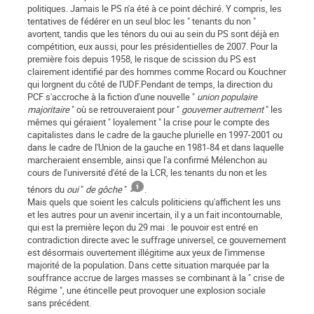
politiques. Jamais le PS n'a été à ce point déchiré. Y compris, les
tentatives de fédérer en un seul bloc les " tenants du non "
avortent, tandis que les ténors du oui au sein du PS sont déjà en
compétition, eux aussi, pour les présidentielles de 2007. Pour la
première fois depuis 1958, le risque de scission du PS est
clairement identifié par des hommes comme Rocard ou Kouchner
qui lorgnent du côté de l'UDF.Pendant de temps, la direction du
PCF s'accroche à la fiction d'une nouvelle "
union populaire
majoritaire
" où se retrouveraient pour "
gouverner autrement
" les
mêmes qui géraient " loyalement " la crise pour le compte des
capitalistes dans le cadre de la gauche plurielle en 1997-2001 ou
dans le cadre de l'Union de la gauche en 1981-84 et dans laquelle
marcheraient ensemble, ainsi que l'a confirmé Mélenchon au
cours de l'université d'été de la LCR, les tenants du non et les
ténors du
oui
"
de gôche
"
.
Mais quels que soient les calculs politiciens qu'affichent les uns
et les autres pour un avenir incertain, il y a un fait incontournable,
qui est la première leçon du 29 mai : le pouvoir est entré en
contradiction directe avec le suffrage universel, ce gouvernement
est désormais ouvertement illégitime aux yeux de l'immense
majorité de la population. Dans cette situation marquée par la
souffrance accrue de larges masses se combinant à la " crise de
Régime ", une étincelle peut provoquer une explosion sociale
sans précédent.