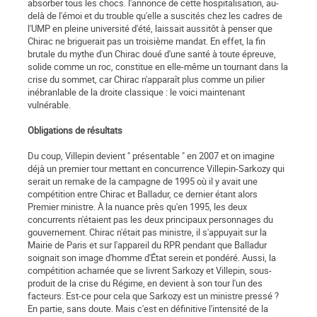
absorber tous les chocs. l'annonce de cette hospitalisation, au-
delà de l'émoi et du trouble qu'elle a suscités chez les cadres de
l'UMP en pleine université d'été, laissait aussitôt à penser que
Chirac ne briguerait pas un troisième mandat. En effet, la fin
brutale du mythe d'un Chirac doué d'une santé à toute épreuve,
solide comme un roc, constitue en elle-même un tournant dans la
crise du sommet, car Chirac n'apparaît plus comme un pilier
inébranlable de la droite classique : le voici maintenant
vulnérable.
Obligations de résultats
Du coup, Villepin devient " présentable " en 2007 et on imagine
déjà un premier tour mettant en concurrence Villepin-Sarkozy qui
serait un remake de la campagne de 1995 où il y avait une
compétition entre Chirac et Balladur, ce dernier étant alors
Premier ministre. À la nuance près qu'en 1995, les deux
concurrents n'étaient pas les deux principaux personnages du
gouvernement. Chirac n'était pas ministre, il s'appuyait sur la
Mairie de Paris et sur l'appareil du RPR pendant que Balladur
soignait son image d'homme d'État serein et pondéré. Aussi, la
compétition acharnée que se livrent Sarkozy et Villepin, sous-
produit de la crise du Régime, en devient à son tour l'un des
facteurs. Est-ce pour cela que Sarkozy est un ministre pressé ?
En partie, sans doute. Mais c'est en définitive l'intensité de la