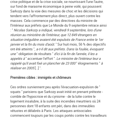
crise politique et de la crise sociale, se nourrissant l'une l'autre,
sur fond de marasme économique à peine voilé, qui poussent
Sarkozy dans la voie des mesures de choc et les décisions qui
tendent vers l'affrontement plus direct, plus ouvert contre les
masses. Cela commence par des directives du ministre de
l'Intérieur aux préfets que Le Monde du 9 septembre retrace ainsi
: "
Nicolas Sarkozy a indiqué, vendredi 9 septembre, lors d'une
réunion au ministère de l'intérieur, que 12 849 étrangers en
situation irrégulière avaient été expulsés de France entre le 1er
janvier et la fin du mois d'août.
" Sur huit mois, 56 % des objectifs
ont été atteints ",
a-t-il dit aux préfets. Dans la foulée, évoquant
une
" obligation de résultats "
d'ici à la fin de l'année, il les a
appelés à
" accentuer l'effort ".
Le ministre de l'intérieur leur a
rappelé qu'il avait fixé un plancher de 23 000
" éloignements "
à
réaliser en 2005
[...] ".
Premières cibles : immigrés et chômeurs
Ces ordres surviennent peu après l'évacuation-expulsion de "
squats " parisiens que Sarkozy avait initié en prenant prétexte -
comble de l'hypocrisie et du cynisme - de la lutte contre le
logement insalubre, à la suite des incendies meurtriers où 24
personnes dont 18 enfants ont péri, dans des immeubles
vétustes et délabrés à Paris. Les attaques antisociales
commencent toujours par les coups portés contre les travailleurs