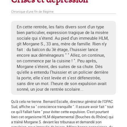
Crises et dépression
Chronique d'une fin de Régime
En cette rentrée, les faits divers sont d'un type
bien particulier, expression tragique de la misère
sociale qui s'étend. Au pied d'un immeuble HLM,
gît Morgane S., 33 ans, mère de famille. Rien n'y
fait : du balcon du 3è étage, l'huissier lance
encore aux déménageurs " " Allez, on continue,
on commence par la cuisine ! ". Peu après,
Morgane s'éteint, des suites de sa chute. Dès
qu'elle a entendu l'huissier et un policier derrière
la porte, elle s'est levée et s'est défenestrée,
sans dire un mot. l'heure de son expulsion avait
sonné, un jour de rentrée scolaire...
Qu'à cela ne tienne. Bernard Escalle, directeur général de l'OPAC
Sud, affiche sa " conscience tranquille ". Il assure avoir fait " tout
ce qu'il fallait faire " pour éviter cette expulsion. C'est pourtant
bien cet organisme HLM départemental (Bouches du Rhône) qui
a traîné Morgane S. devant les tribunaux et demandé son