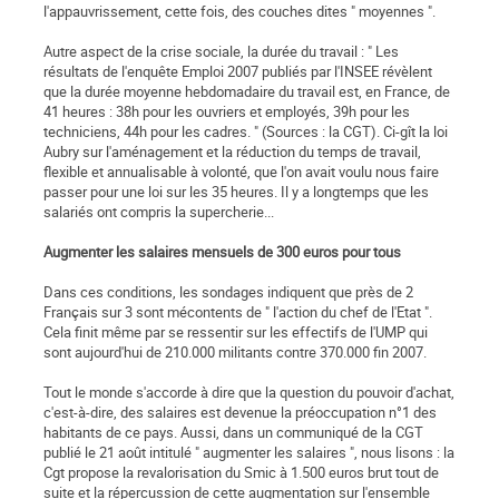
l'appauvrissement, cette fois, des couches dites " moyennes ".
Autre aspect de la crise sociale, la durée du travail : " Les
résultats de l'enquête Emploi 2007 publiés par l'INSEE révèlent
que la durée moyenne hebdomadaire du travail est, en France, de
41 heures : 38h pour les ouvriers et employés, 39h pour les
techniciens, 44h pour les cadres. " (Sources : la CGT). Ci-gît la loi
Aubry sur l'aménagement et la réduction du temps de travail,
flexible et annualisable à volonté, que l'on avait voulu nous faire
passer pour une loi sur les 35 heures. Il y a longtemps que les
salariés ont compris la supercherie...
Augmenter les salaires mensuels de 300 euros pour tous
Dans ces conditions, les sondages indiquent que près de 2
Français sur 3 sont mécontents de " l'action du chef de l'Etat ".
Cela finit même par se ressentir sur les effectifs de l'UMP qui
sont aujourd'hui de 210.000 militants contre 370.000 fin 2007.
Tout le monde s'accorde à dire que la question du pouvoir d'achat,
c'est-à-dire, des salaires est devenue la préoccupation n°1 des
habitants de ce pays. Aussi, dans un communiqué de la CGT
publié le 21 août intitulé " augmenter les salaires ", nous lisons : la
Cgt propose la revalorisation du Smic à 1.500 euros brut tout de
suite et la répercussion de cette augmentation sur l'ensemble