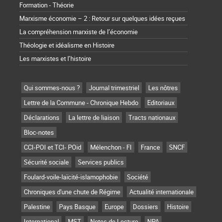
Formation - Théorie
Marxisme économie – 2 : Retour sur quelques idées reçues
La compréhension marxiste de l’économie
Théologie et idéalisme en Histoire
Les marxistes et l’histoire
Qui sommes-nous ?
Journal trimestriel
Les nôtres
Lettre de la Commune - Chronique Hebdo
Editoriaux
Déclarations
La lettre de liaison
Tracts nationaux
Bloc-notes
CCI-POI et TCI- POid
Mélenchon - FI
France
SNCF
Sécurité sociale
Services publics
Foulard-voile-laïcité-islamophobie
Société
Chroniques d'une chute de Régime
Actualité internationale
Palestine
Pays Basque
Europe
Dossiers
Histoire
International
MST
Notes de Lecture
NPA