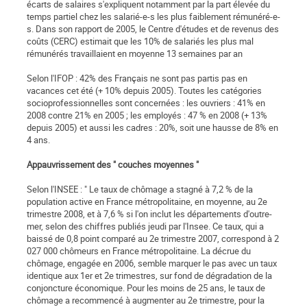
écarts de salaires s'expliquent notamment par la part élevée du
temps partiel chez les salarié-e-s les plus faiblement rémunéré-e-
s. Dans son rapport de 2005, le Centre d'études et de revenus des
coûts (CERC) estimait que les 10% de salariés les plus mal
rémunérés travaillaient en moyenne 13 semaines par an
Selon l'IFOP : 42% des Français ne sont pas partis pas en
vacances cet été (+ 10% depuis 2005). Toutes les catégories
socioprofessionnelles sont concernées : les ouvriers : 41% en
2008 contre 21% en 2005 ; les employés : 47 % en 2008 (+ 13%
depuis 2005) et aussi les cadres : 20%, soit une hausse de 8% en
4 ans.
Appauvrissement des " couches moyennes "
Selon l'INSEE : " Le taux de chômage a stagné à 7,2 % de la
population active en France métropolitaine, en moyenne, au 2e
trimestre 2008, et à 7,6 % si l'on inclut les départements d'outre-
mer, selon des chiffres publiés jeudi par l'Insee. Ce taux, qui a
baissé de 0,8 point comparé au 2e trimestre 2007, correspond à 2
027 000 chômeurs en France métropolitaine. La décrue du
chômage, engagée en 2006, semble marquer le pas avec un taux
identique aux 1er et 2e trimestres, sur fond de dégradation de la
conjoncture économique. Pour les moins de 25 ans, le taux de
chômage a recommencé à augmenter au 2e trimestre, pour la