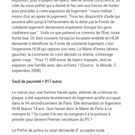
expulsion, pour impayés de loyers. Même bonne conscience, du
côté du sous-préfet qui a donné le feu vert aux forces de l'ordre
pour procéder à cette expulsion de logement " manu militari ",
moins d'un an après le jugement. "Tous les dispositifs d'aide qui
peuvent aller jusqu'à l'effacement de la dette par le Fonds de
solidarité logement deviennent inopérants lorsque les gens
n'adhèrent pas ". Voilà ce que prétend ce commis de l'Etat, toute
honte bue. Or, bien souvent, lorsqu'un locataire endetté en HLM
demande à bénéficier du Fonds de solidarité logement, c'est
l'organisme HLM qui oppose son veto. Le Maire d'Istres (divers-
gauche), la commune où s'est déroulé ce drame, s'interroge
après coup : " Pour 11 600 euros de loyers impayés, doit-on
expulser une famille avec des enfants ? (Source : le Monde, 5
septembre 2008)
Seuil de pauvreté = 817 euros
Le même jour, une femme handicapée, atteinte de sclérose en
plaque, a été expulsée brutalement du logement qu'elle occupait
dans le Vè arrondissement de Paris. Elle demandait un logement
HLM depuis 14 ans. Que faisait donc le Maire de Paris à ce
moment-là ? Se curait-il le nez où songeait-il à la posture à
prendre pour devenir Premier secrétaire du PS ?
Le Préfet de police lui avait demandé d'" accepter toute