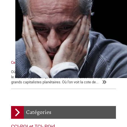
Ce qui se dessine
Où l’on voit les médias bien mangeants se ruer vers « la ruée sur
le Nutella », pendant que Macron se baffre avec les 140 plus
grands capitalistes planétaires. Où l’on voit la cote de...
Catégories
CCI-POI et TCI- POid