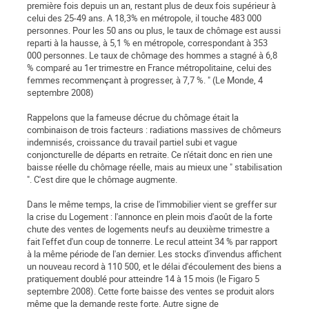
première fois depuis un an, restant plus de deux fois supérieur à
celui des 25-49 ans. A 18,3% en métropole, il touche 483 000
personnes. Pour les 50 ans ou plus, le taux de chômage est aussi
reparti à la hausse, à 5,1 % en métropole, correspondant à 353
000 personnes. Le taux de chômage des hommes a stagné à 6,8
% comparé au 1er trimestre en France métropolitaine, celui des
femmes recommençant à progresser, à 7,7 %. " (Le Monde, 4
septembre 2008)
Rappelons que la fameuse décrue du chômage était la
combinaison de trois facteurs : radiations massives de chômeurs
indemnisés, croissance du travail partiel subi et vague
conjoncturelle de départs en retraite. Ce n'était donc en rien une
baisse réelle du chômage réelle, mais au mieux une " stabilisation
". C'est dire que le chômage augmente.
Dans le même temps, la crise de l'immobilier vient se greffer sur
la crise du Logement : l'annonce en plein mois d'août de la forte
chute des ventes de logements neufs au deuxième trimestre a
fait l'effet d'un coup de tonnerre. Le recul atteint 34 % par rapport
à la même période de l'an dernier. Les stocks d'invendus affichent
un nouveau record à 110 500, et le délai d'écoulement des biens a
pratiquement doublé pour atteindre 14 à 15 mois (le Figaro 5
septembre 2008). Cette forte baisse des ventes se produit alors
même que la demande reste forte. Autre signe de