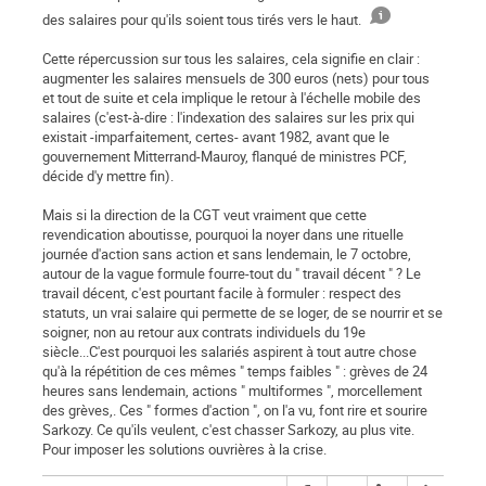
des salaires pour qu'ils soient tous tirés vers le haut.
Cette répercussion sur tous les salaires, cela signifie en clair :
augmenter les salaires mensuels de 300 euros (nets) pour tous
et tout de suite et cela implique le retour à l'échelle mobile des
salaires (c'est-à-dire : l'indexation des salaires sur les prix qui
existait -imparfaitement, certes- avant 1982, avant que le
gouvernement Mitterrand-Mauroy, flanqué de ministres PCF,
décide d'y mettre fin).
Mais si la direction de la CGT veut vraiment que cette
revendication aboutisse, pourquoi la noyer dans une rituelle
journée d'action sans action et sans lendemain, le 7 octobre,
autour de la vague formule fourre-tout du " travail décent " ? Le
travail décent, c'est pourtant facile à formuler : respect des
statuts, un vrai salaire qui permette de se loger, de se nourrir et se
soigner, non au retour aux contrats individuels du 19e
siècle...C'est pourquoi les salariés aspirent à tout autre chose
qu'à la répétition de ces mêmes " temps faibles " : grèves de 24
heures sans lendemain, actions " multiformes ", morcellement
des grèves,. Ces " formes d'action ", on l'a vu, font rire et sourire
Sarkozy. Ce qu'ils veulent, c'est chasser Sarkozy, au plus vite.
Pour imposer les solutions ouvrières à la crise.