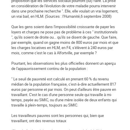
proposition que les services sociaux pourront (lui) faire. La prise
en considération de l'évolution de votre maladie pourra intervenir
dans une prochaine recherche ". Elle, elle voulait un vrai logement,
un vrai bail, en HLM. (Sources : l'Humanité,6 septembre 2008)
Que les gens soient dans l'impossibilité croissante de payer les
loyers et charges ne pose pas de problème à ces " institutionnels
", qu'ils soient de droite ou... qu'ils se disent de gauche. Que faire,
par exemple, quand on gagne moins de 800 euros par mois et que
les charges locatives en HLM, en F4, s'élèvent à 240 euros par
mois, comme c'est le cas à Alfortville, par exemple ?
Pourtant, les observations les plus officielles donnent un aperçu
de l'appauvrissement continu de la population :
" Le seuil de pauvreté est calculé en prenant 60 % du revenu
médian de la population française, c'est-à-dire actuellement 817
euros par personne et par mois. On peut d'ailleurs être pauvre en
travaillant. C'est le cas d'une personne seule qui travaille à mi-
temps, payée au SMIC, ou d'une mère isolée de deux enfants qui
travaille à plein-temps, toujours au SMIC.
Les travailleurs pauvres sont les personnes qui, bien que
travaillant, ont des revenus totaux