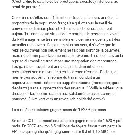
(C'est-à-dire le salaire et les prestations sociales) inférieurs au
seuil de pauvreté.
On estime qu'elles sont 1,5 million. Depuis plusieurs années, la
proportion de la population française qui vit sous le seuil de
pauvreté ne diminue plus, et 7,1 millions de personnes sont
aujourd'hui dans cette situation. Le nombre de personnes vivant
du RMI a augmenté très sensiblement, de même que la part des
travailleurs pauvres. De plus en plus souvent, il s'avère que la
reprise du travail non seulement ne fait pas sortir de la pauvreté,
mais ne permet pas d'augmenter ses revenus. Il est des cas où la
reprise du travail se traduit par une stagnation des ressources.
Les gains du travail sont annulés par la diminution des
prestations sociales versées en l'absence d'emploi. Parfois, et
même très souvent, la reprise du travail conduit à un
appauvrissement : dépenses supplémentaires (transports, garde
d'enfants) sans augmentation des revenus. ". Voilà le tableau que
dresse le Haut commissariat aux solidarités actives contre la
pauvreté. (Livre vert vers un revenu de solidarité active)
La moitié des salariés gagne moins de 1.528 € par mois
Selon la CGT : La moitié des salariés gagne moins de 1.528 € par
mois. En 2007, environ 8,5 millions de foyers fiscaux ont perçu la
PPE, ce qui signifie qu'ils gagnaient entre 0,3 et 1,4 SMIC. Les