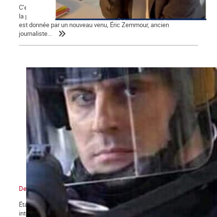
C’est une campagne présidentielle encore plus nauséabonde que
la précédente. Une campagne « à droite toute » dont la mesure
est donnée par un nouveau venu, Éric Zemmour, ancien
journaliste...
De l’état d’urgence sanitaire à l’État policier
État d’urgence, confinements, couvre-feu, attestations de sorties,
interdictions de rassemblements, la restriction des droits et