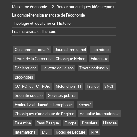
Marxisme économie – 2 : Retour sur quelques idées reçues
La compréhension marxiste de l’économie
Théologie et idéalisme en Histoire
Les marxistes et l’histoire
Qui sommes-nous ?
Journal trimestriel
Les nôtres
Lettre de la Commune - Chronique Hebdo
Editoriaux
Déclarations
La lettre de liaison
Tracts nationaux
Bloc-notes
CCI-POI et TCI- POid
Mélenchon - FI
France
SNCF
Sécurité sociale
Services publics
Foulard-voile-laïcité-islamophobie
Société
Chroniques d'une chute de Régime
Actualité internationale
Palestine
Pays Basque
Europe
Dossiers
Histoire
International
MST
Notes de Lecture
NPA