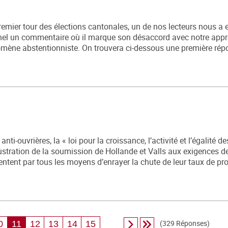
mier tour des élections cantonales, un de nos lecteurs nous a 
rnel un commentaire où il marque son désaccord avec notre appr
énomène abstentionniste. On trouvera ci-dessous une première rép
-ouvrières, la « loi pour la croissance, l’activité et l’égalité d
lustration de la soumission de Hollande et Valls aux exigences d
entent par tous les moyens d’enrayer la chute de leur taux de pro
(329 Réponses)
0
11
12
13
14
15
...