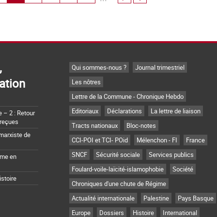
,
Qui sommes-nous ?
Journal trimestriel
ation
Les nôtres
Lettre de la Commune - Chronique Hebdo
Editoriaux
Déclarations
La lettre de liaison
– 2 : Retour
 reçues
Tracts nationaux
Bloc-notes
marxiste de
CCI-POI et TCI- POid
Mélenchon - FI
France
SNCF
Sécurité sociale
Services publics
sme en
Foulard-voile-laïcité-islamophobie
Société
istoire
Chroniques d'une chute de Régime
Actualité internationale
Palestine
Pays Basque
Europe
Dossiers
Histoire
International