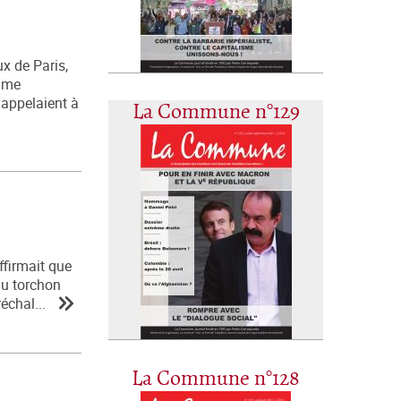
x de Paris,
omme
 appelaient à
La Commune n°129
ffirmait que
du torchon
échal...
La Commune n°128