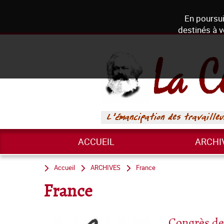
En poursui
destinés à v
ACCUEIL
ARCHI
Accueil
ARCHIVES
France
France
Congrès de