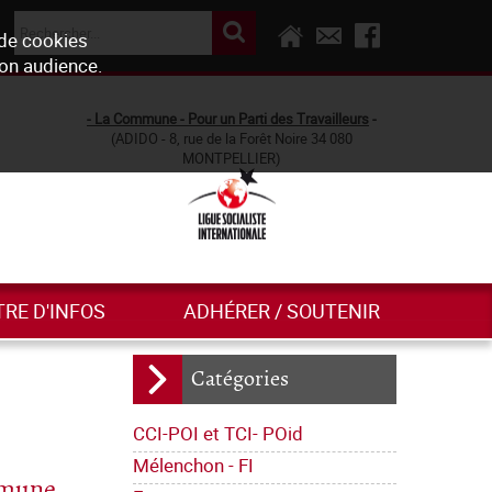
 de cookies
son audience.
- La Commune - Pour un Parti des Travailleurs
-
(ADIDO - 8, rue de la Forêt Noire 34 080
MONTPELLIER)
TRE D'INFOS
ADHÉRER / SOUTENIR
Catégories
CCI-POI et TCI- POid
Mélenchon - FI
mmune