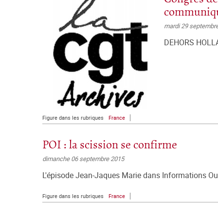
communiqu
mardi 29 septembr
DEHORS HOLLA
Figure dans les rubriques
France
POI : la scission se confirme
dimanche 06 septembre 2015
L'épisode Jean-Jaques Marie dans Informations Ouvr
Figure dans les rubriques
France