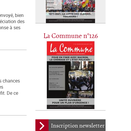
envoyé, bien
éciation des
onse à ses
La Commune n°126
es chances
es
fit. De ce
Inscription newsletter