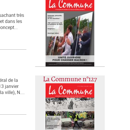
sachant très
et dans les
oncept...
La Commune n°127
ral de la
3 janvier
ville), N....