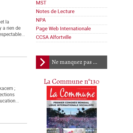
MST
Notes de Lecture
NPA
et la
Page Web Internationale
y a rien de
espectable...
CCSA Alfortville
Ne manquez pas ...
La Commune n°130
lkacem ;
ections
ucation...