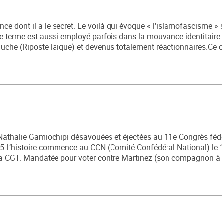
ce dont il a le secret. Le voilà qui évoque « l'islamofascisme » 
 Le terme est aussi employé parfois dans la mouvance identitaire 
gauche (Riposte laïque) et devenus totalement réactionnaires.Ce c
e Nathalie Gamiochipi désavouées et éjectées au 11e Congrès fédé
.L’histoire commence au CCN (Comité Confédéral National) le 1
 la CGT. Mandatée pour voter contre Martinez (son compagnon à la 