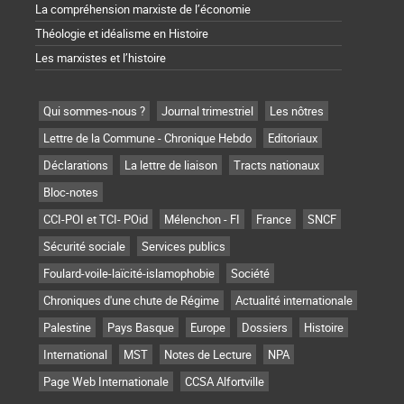
La compréhension marxiste de l’économie
Théologie et idéalisme en Histoire
Les marxistes et l’histoire
Qui sommes-nous ?
Journal trimestriel
Les nôtres
Lettre de la Commune - Chronique Hebdo
Editoriaux
Déclarations
La lettre de liaison
Tracts nationaux
Bloc-notes
CCI-POI et TCI- POid
Mélenchon - FI
France
SNCF
Sécurité sociale
Services publics
Foulard-voile-laïcité-islamophobie
Société
Chroniques d'une chute de Régime
Actualité internationale
Palestine
Pays Basque
Europe
Dossiers
Histoire
International
MST
Notes de Lecture
NPA
Page Web Internationale
CCSA Alfortville