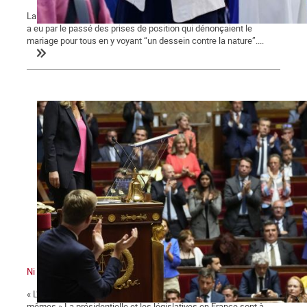
La ministre des collectivités territoriales, issue des Républicains,
a eu par le passé des prises de position qui dénonçaient le
mariage pour tous en y voyant “un dessein contre la nature”....
Ni le gouvernement ni l'Assemblée ne nous représente !
« L'émancipation des travailleurs sera l'œuvre des travailleurs eux-
mêmes » La présidentielle et les législatives en France sont à