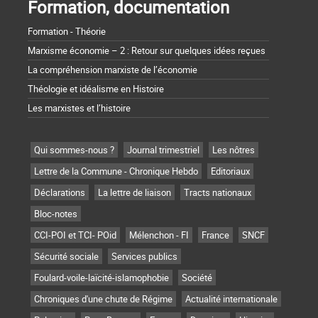
Formation, documentation
Formation - Théorie
Marxisme économie – 2 : Retour sur quelques idées reçues
La compréhension marxiste de l’économie
Théologie et idéalisme en Histoire
Les marxistes et l’histoire
Qui sommes-nous ?
Journal trimestriel
Les nôtres
Lettre de la Commune - Chronique Hebdo
Editoriaux
Déclarations
La lettre de liaison
Tracts nationaux
Bloc-notes
CCI-POI et TCI- POid
Mélenchon - FI
France
SNCF
Sécurité sociale
Services publics
Foulard-voile-laïcité-islamophobie
Société
Chroniques d'une chute de Régime
Actualité internationale