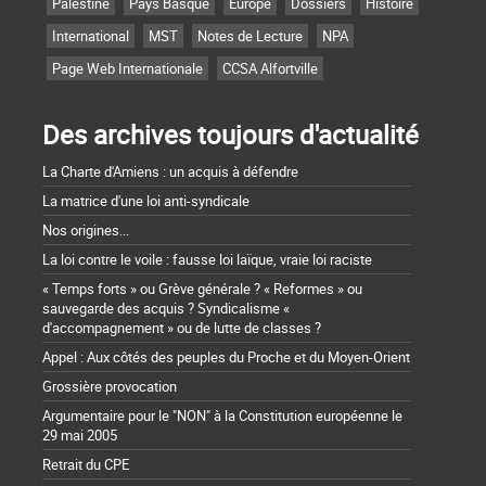
Palestine
Pays Basque
Europe
Dossiers
Histoire
International
MST
Notes de Lecture
NPA
Page Web Internationale
CCSA Alfortville
Des archives toujours d'actualité
La Charte d'Amiens : un acquis à défendre
La matrice d'une loi anti-syndicale
Nos origines...
La loi contre le voile : fausse loi laïque, vraie loi raciste
« Temps forts » ou Grève générale ? « Reformes » ou
sauvegarde des acquis ? Syndicalisme «
d'accompagnement » ou de lutte de classes ?
Appel : Aux côtés des peuples du Proche et du Moyen-Orient
Grossière provocation
Argumentaire pour le "NON" à la Constitution européenne le
29 mai 2005
Retrait du CPE