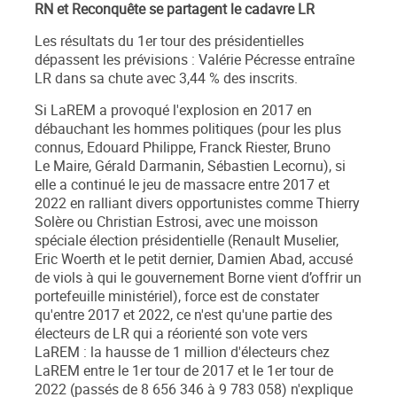
RN et Reconquête se partagent le cadavre LR
Les résultats du 1
er
tour des présidentielles
dépassent les prévisions : Valérie Pécresse entraîne
LR dans sa chute avec
3,44
%
des inscrits.
Si LaREM a provoqué l'explosion en 2017 en
débauchant les hommes politiques (pour les plus
connus, Edouard Philippe, Franck Riester, Bruno
Le Maire, Gérald Darmanin, Sébastien Lecornu), si
elle a continué le jeu de massacre entre 2017 et
2022 en ralliant divers opportunistes comme Thierry
Solère ou Christian Estrosi, avec une moisson
spéciale élection présidentielle (Renault Muselier,
Eric Woerth et le petit dernier, Damien Abad, accusé
de viols à qui le gouvernement Borne vient d’offrir un
portefeuille ministériel), force est de constater
qu'entre 2017 et 2022, ce n'est qu'une partie des
électeurs de LR qui a réorienté son vote vers
LaREM : la hausse de 1 million d'électeurs chez
LaREM entre le 1
er
tour de 2017 et le 1
er
tour de
2022 (passés de 8 656 346 à 9 783 058) n'explique