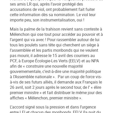
ses amis LR qui, après l’avoir protégé des
accusations de viol, ont probablement fait fuiter
cette information dès sa nomination. Le viol leur
importe peu, son instrumentalisation, oui !
Mais la palme de la trahison revient sans conteste à
Mélenchon qui ose tout pour accéder au pouvoir et à
l’argent qui va avec ! Pour rassembler autour de lui
tous les poulets sans tête qui cherchent un siège à
l’assemblée et les partis moribonds qui ne veulent
pas mourir, il adresse le
15 avril des courriers au
PCF, à Europe Écologie-Les Verts (EELV) et au NPA
afin de «
construire une nouvelle majorité
gouvernementale, c’est-à-dire une majorité politique
à l’Assemblée nationale
»
.
Par un coup de force vis-
à-vis de ses futurs alliés, il demande aux Français le
26 avril, soit 2 jours après le second tour, de l’ «
élire
premier ministre
»
et fait distribuer le même jour des
affiches «
Mélenchon, premier ministre
».
L’accord signé sous la pression et dans l’urgence
entre LFI et chacun des moribonds, EELV (la nuit du