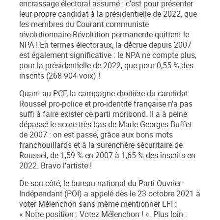
encrassage électoral assumé : c’est pour présenter
leur propre candidat à la présidentielle de 2022, que
les membres du
Courant communiste
révolutionnaire-Révolution permanente
quittent le
NPA ! En termes électoraux,
la décrue depuis 2007
est également significative : le NPA ne compte plus,
pour la présidentielle de 2022, que pour 0,55 % des
inscrit
s (268 904 voix) !
Quant au
PCF
, la campagne droitière du candidat
Roussel pro-police et pro-identité française n'a pas
suffi à faire exister ce parti moribond. Il a à peine
dépassé le score très bas de Marie-Georges Buffet
de 2007 :
on est passé, grâce aux bons mots
franchouillards et à la surenchère sécuritaire de
Roussel, de 1,59 % en 2007 à 1,65 % des inscrits en
2022
. Bravo l'artiste !
De son côté, le bureau national du
Parti Ouvrier
Indépendant (POI)
a appelé dès le 23 octobre 2021 à
voter Mélenchon sans même mentionner LFI :
«
Notre position : Votez Mélenchon !
». Plus loin :