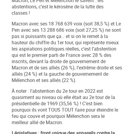
Macron, Le Pen et Mélenchon le savent : les
abstentions, c’est le kérosène de la lutte des
classes !
Macron avec ses 18 768 639 voix (soit 38,5 %) et Le
Pen avec ses 13 288 686 voix (soit 27,25 %) ne sont
pas si puissants que ça… et si on le remet à la
hauteur du chiffre du 1
er
tour, qui représente mieux
les aspirations politiques réelles,
c’est l’abstention
qui est le premier parti de France
avec 28 % des
inscrits, devant la droite de gouvernement de
Macron et de ses alliés (26 %), l’extrême droite et ses
alliés (24 %) et la gauche de gouvernement de
Mélenchon et ses alliés (22 %).
À noter :
l’abstention du 2
e
tour en 2022 est
quasiment au niveau où elle était au 2
e
tour de la
présidentielle de 1969 (35,56 %)
! C’est bien
pourquoi ils vont TOUS TOUT faire pour éteindre le
feu qui couve et pourquoi Mélenchon sera le
meilleur allié de Macron.
Législatives : front unique des appareils contre la