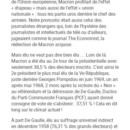
de l’Union européenne, Macron profitait de l’effet
« drapeau » mais aussi de l’effet « union
nationale » : tous les partis unis derrière le chef des
armées. Notre pronostic était aussi celui des
journalistes étrangers qui, loin de l’hystérie des
journalistes et intellectuels de télé ou d’ailleurs,
jugeaient comme le journal
The Economist
, la
réélection de Macron acquise.
Mais élu ne veut pas dire bien élu …. Loin de là.
Macron a été élu au 2
e
tour de la présidentielle avec
seulement
38,5 %
des électeurs inscrits. C'est ainsi le
2
e
président le plus mal élu de la V
e
République,
juste derrière
Georges Pompidou en juin 1969, un an
après mai 1968, 2 mois après la victoire du « Non »
au référendum et la démission de De Gaulle, Duclos
du Parti Communiste Français (PCF) ayant donné
consigne de vote de s’abstenir : 37,51 % ! Cela en dit
long sur le climat actuel
!
À part De Gaulle, élu au suffrage universel indirect
en décembre 1958 (76,31 % des grands électeurs) et