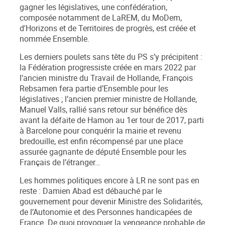
gagner les législatives, une confédération,
composée notamment de LaREM, du MoDem,
d'Horizons et de Territoires de progrès, est créée et
nommée
Ensemble
.
Les derniers poulets sans tête du PS s’y précipitent :
la
Fédération progressiste
créée en mars 2022 par
l’ancien ministre du Travail de Hollande, François
Rebsamen fera partie d’
Ensemble
pour les
législatives ; l’ancien premier ministre de Hollande,
Manuel Valls, rallié sans retour sur bénéfice dès
avant la défaite de Hamon au 1
er
tour de 2017, parti
à Barcelone pour conquérir la mairie et revenu
bredouille, est enfin récompensé par une place
assurée gagnante de député
Ensemble
pour les
Français de l’étranger
…
Les hommes politiques encore à LR ne sont pas en
reste : Damien Abad est débauché par le
gouvernement pour devenir Ministre des Solidarités,
de l’Autonomie et des Personnes handicapées de
France. De quoi provoquer la vengeance probable de