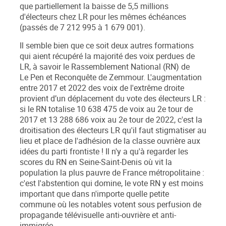
que partiellement la baisse de 5,5 millions
d'électeurs chez LR pour les mêmes échéances
(passés de 7 212 995 à 1 679 001).
Il semble bien que ce soit deux autres formations
qui aient récupéré la majorité des voix perdues de
LR, à savoir le Rassemblement National (RN) de
Le Pen et
Reconquête
de Zemmour
. L'augmentation
entre 2017 et 2022 des voix de l'extrême droite
provient d’un déplacement du vote des électeurs LR :
si le RN totalise 10 638 475 de voix au 2
e
tour de
2017 et 13 288 686 voix au 2
e
tour de 2022, c'est la
droitisation des électeurs LR qu'il faut stigmatiser au
lieu et place de l'adhésion de la classe ouvrière aux
idées du parti frontiste ! Il n'y a qu'à regarder les
scores du RN en Seine-Saint-Denis où vit la
population la plus pauvre de France métropolitaine :
c'est l'abstention qui domine, le vote RN y est moins
important que dans n'importe quelle petite
commune où les notables votent sous perfusion de
propagande télévisuelle anti-ouvrière et anti-
immigrée.