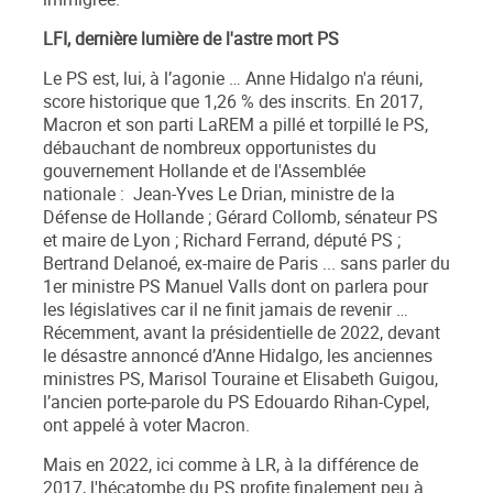
LFI, dernière lumière de l'astre mort PS
Le PS est, lui, à l’agonie … Anne Hidalgo n'a réuni,
score historique que
1,26 %
des inscrits. En 2017,
Macron et son parti LaREM a pillé et torpillé le PS,
débauchant de nombreux opportunistes du
gouvernement Hollande et de l'Assemblée
nationale : Jean-Yves Le Drian, ministre de la
Défense de Hollande ; Gérard Collomb, sénateur PS
et maire de Lyon ; Richard Ferrand, député PS ;
Bertrand Delanoé, ex-maire de Paris ... sans parler du
1
er
ministre PS Manuel Valls dont on parlera pour
les législatives car il ne finit jamais de revenir …
Récemment, avant la présidentielle de 2022, devant
le désastre annoncé d’Anne Hidalgo, les anciennes
ministres PS, Marisol Touraine et Elisabeth Guigou,
l’ancien porte-parole du PS Edouardo Rihan-Cypel,
ont appelé à voter Macron.
Mais en 2022, ici comme à LR, à la différence de
2017, l'hécatombe du PS profite finalement peu à