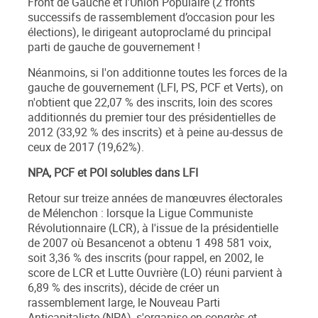
Front de Gauche et l’Union Populaire (2 fronts
successifs de rassemblement d’occasion pour les
élections), le dirigeant autoproclamé du principal
parti de gauche de gouvernement
!
Néanmoins, si l'on additionne toutes les forces de la
gauche de gouvernement (LFI, PS, PCF et Verts), on
n'obtient que 22,07 % des inscrits, loin des scores
additionnés du premier tour des présidentielles de
2012 (33,92 % des inscrits) et à peine au-dessus de
ceux de 2017 (19,62%).
NPA, PCF et POI solubles dans LFI
Retour sur treize années de manœuvres électorales
de Mélenchon : lorsque la
Ligue Communiste
Révolutionnaire (
LCR), à l'issue de la présidentielle
de 2007 où Besancenot a obtenu 1 498 581 voix,
soit 3,36 % des inscrits (pour rappel, en 2002, le
score de LCR et
Lutte Ouvrière
(LO) réuni parvient à
6,89 % des inscrits), décide de créer un
rassemblement large, le
Nouveau Parti
Anticapitaliste
(NPA), s'organise en congrès et