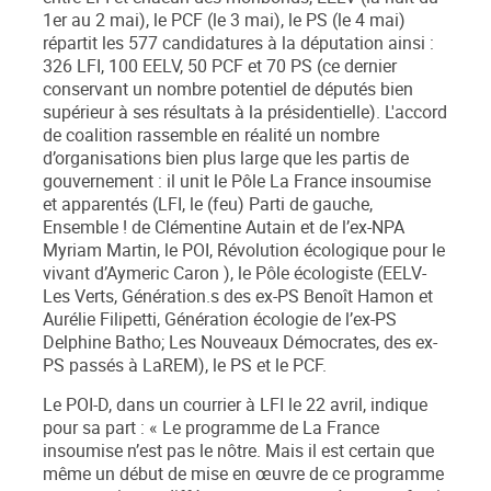
1
er
au 2 mai), le PCF (le 3 mai), le PS (le 4 mai)
répartit les 577 candidatures à la députation ainsi :
326 LFI, 100 EELV, 50 PCF et 70 PS (ce dernier
conservant un nombre potentiel de députés bien
supérieur à ses résultats à la présidentielle). L'accord
de coalition rassemble en réalité un nombre
d’organisations bien plus large que les partis de
gouvernement : il unit le Pôle La France insoumise
et apparentés (LFI, le (feu) Parti de gauche,
Ensemble !
de Clémentine Autain et de l’ex-NPA
Myriam Martin, le POI,
Révolution écologique pour le
vivant
d’Aymeric Caron ), le Pôle écologiste (EELV-
Les Verts,
Génération.s
des ex-PS Benoît Hamon et
Aurélie Filipetti,
Génération écologie
de l’ex-PS
Delphine Batho;
Les Nouveaux Démocrates
, des ex-
PS passés à LaREM), le PS et le PCF.
Le POI-D, dans un courrier à LFI le 22 avril, indique
pour sa part : «
Le programme de La France
insoumise n’est pas le nôtre. Mais il est certain que
même un début de mise en œuvre de ce programme