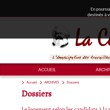
En poursui
destinés à v
ACCUEIL
ARCHI
Accueil
ARCHIVES
Dossiers
Dossiers
Le logement selon les candidats à la 