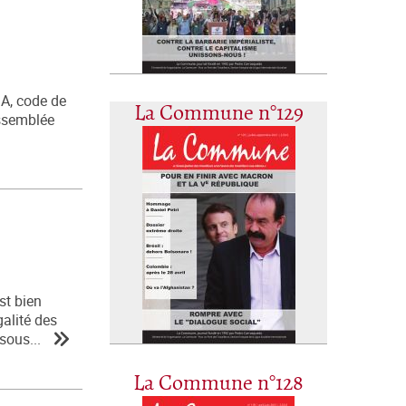
SA, code de
La Commune n°129
'Assemblée
st bien
galité des
sous...
La Commune n°128