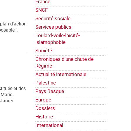
France
SNCF
Sécurité sociale
 plan d'action
Services publics
posable ".
Foulard-voile-laïcité-
islamophobie
Société
Chroniques d'une chute de
Régime
Actualité internationale
Palestine
titués et des
Pays Basque
 Marie-
Europe
staurer
Dossiers
Histoire
International