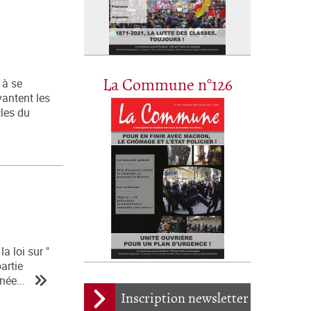
La Commune n°126
 à se
vantent les
cles du
a loi sur "
artie
née...
Inscription newsletter