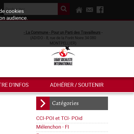
 de cookies
son audience.
- La Commune - Pour un Parti des Travailleurs
-
(ADIDO - 8, rue de la Forêt Noire 34 080
MONTPELLIER)
TRE D'INFOS
ADHÉRER / SOUTENIR
Catégories
CCI-POI et TCI- POid
Mélenchon - FI