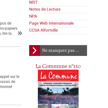
MST
Notes de Lecture
NPA
Page Web Internationale
opos de
ans-papiers
CCSA Alfortville
lire la...
Ne manquez pas ...
La Commune n°130
appel sur le
amassis de
utionnel