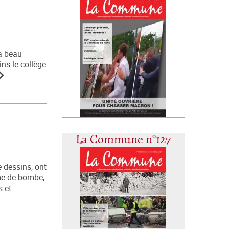
 a beau
ins le collège
La Commune n°127
 dessins, ont
me de bombe,
s et