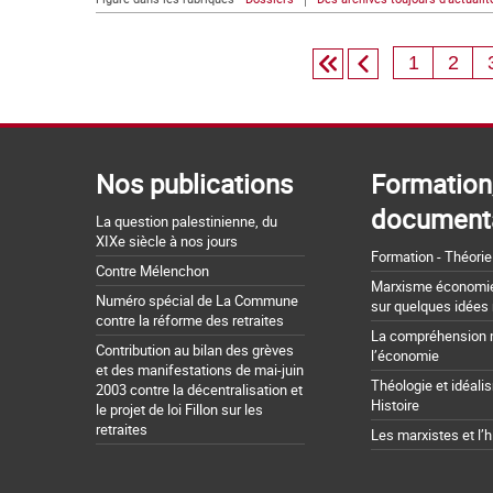
1
2
Nos publications
Formation
document
La question palestinienne, du
XIXe siècle à nos jours
Formation - Théorie
Contre Mélenchon
Marxisme économie 
Numéro spécial de La Commune
sur quelques idées
contre la réforme des retraites
La compréhension 
Contribution au bilan des grèves
l’économie
et des manifestations de mai-juin
Théologie et idéali
2003 contre la décentralisation et
Histoire
le projet de loi Fillon sur les
retraites
Les marxistes et l’h