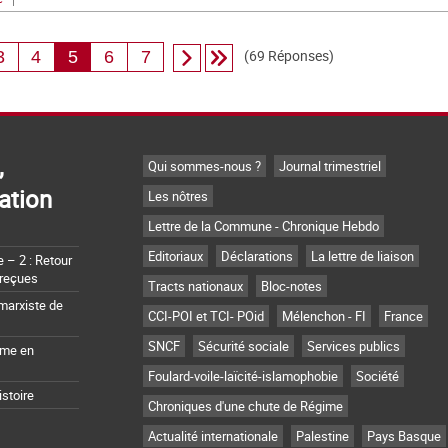
(69 Réponses)
3
4
5
6
7
,
Qui sommes-nous ?
Journal trimestriel
ation
Les nôtres
Lettre de la Commune - Chronique Hebdo
Editoriaux
Déclarations
La lettre de liaison
– 2 : Retour
 reçues
Tracts nationaux
Bloc-notes
marxiste de
CCI-POI et TCI- POid
Mélenchon - FI
France
SNCF
Sécurité sociale
Services publics
sme en
Foulard-voile-laïcité-islamophobie
Société
istoire
Chroniques d'une chute de Régime
Actualité internationale
Palestine
Pays Basque