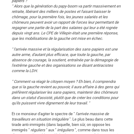
papiers ?
" Alors que la génération du papy-boom va partir massivement en
retraite, libérant des milliers de postes et faisant baisser le
chômage, pour la première fois, les jeunes salariés et les
chômeurs peuvent avoir un rapport de forces leur permettant de
regagner une partie de la part des salaires qui leur a été rognée
depuis vingt ans. Le CPE de Villepin était une première réponse,
que les mobilisations de la gauche ont mise en échec.
" l'arrivée massive et la régularisation des sans-papiers est une
autre arme, d'autant plus efficace, que toute la gauche, par
absence de courage, la soutient, entraînée par la démagogie de
l'extrême gauche et des organisations se disant antiracistes
comme la LDH.
" Comment va réagir le citoyen moyen ? Eh bien, il comprendra
que si la gauche revient au pouvoir, il aura affaire à des gens qui
préfèrent régulariser les sans-papiers, maintenir des chômeurs
dans un statut d'assisté, plutôt que de créer les conditions pour
qu'ils puissent vivre dignement de leur travail. "
Et ce monsieur d'agiter le spectre de "
l'arrivée massive de
travailleurs en situation irrégulière
". Le plus beau dans cette
tirade anti-immigrés (dans laquelle, bien sûr, on oppose les
immigrés "
réguliers
" aux "
irréguliers
", comme dans tous les