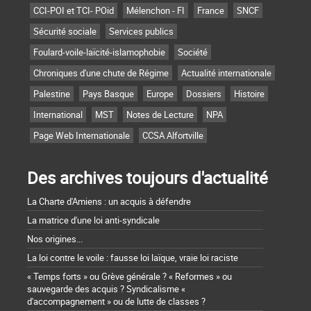
CCI-POI et TCI- POid
Mélenchon - FI
France
SNCF
Sécurité sociale
Services publics
Foulard-voile-laïcité-islamophobie
Société
Chroniques d'une chute de Régime
Actualité internationale
Palestine
Pays Basque
Europe
Dossiers
Histoire
International
MST
Notes de Lecture
NPA
Page Web Internationale
CCSA Alfortville
Des archives toujours d'actualité
La Charte d'Amiens : un acquis à défendre
La matrice d'une loi anti-syndicale
Nos origines...
La loi contre le voile : fausse loi laïque, vraie loi raciste
« Temps forts » ou Grève générale ? « Reformes » ou
sauvegarde des acquis ? Syndicalisme «
d'accompagnement » ou de lutte de classes ?