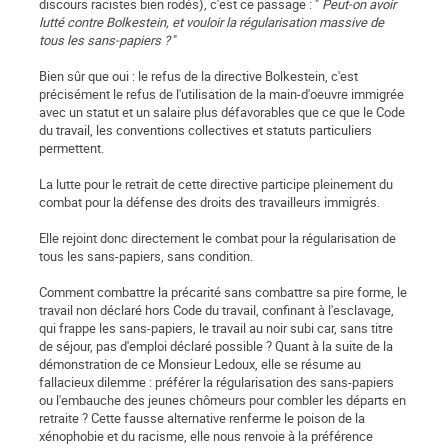
discours racistes bien rodés), c'est ce passage : "
Peut-on avoir
lutté contre Bolkestein, et vouloir la régularisation massive de
tous les sans-papiers ?
"
Bien sûr que oui : le refus de la directive Bolkestein, c'est
précisément le refus de l'utilisation de la main-d'oeuvre immigrée
avec un statut et un salaire plus défavorables que ce que le Code
du travail, les conventions collectives et statuts particuliers
permettent.
La lutte pour le retrait de cette directive participe pleinement du
combat pour la défense des droits des travailleurs immigrés.
Elle rejoint donc directement le combat pour la régularisation de
tous les sans-papiers, sans condition.
Comment combattre la précarité sans combattre sa pire forme, le
travail non déclaré hors Code du travail, confinant à l'esclavage,
qui frappe les sans-papiers, le travail au noir subi car, sans titre
de séjour, pas d'emploi déclaré possible ? Quant à la suite de la
démonstration de ce Monsieur Ledoux, elle se résume au
fallacieux dilemme : préférer la régularisation des sans-papiers
ou l'embauche des jeunes chômeurs pour combler les départs en
retraite ? Cette fausse alternative renferme le poison de la
xénophobie et du racisme, elle nous renvoie à la préférence