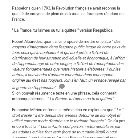
Rappelons qu'en 1793, la Révolution française avait reconnu la
qualité de citoyens de plein droit à tous les étrangers résidant en
France.
" La France, tu l'aimes ou tu la quittes " version Respublica
Robert Albarédes, quant à lui, propose de mettre en place "
des
moyens d'intégration dans l'espace public laïque de notre pays de
tous ceux qui le souhaitent et qui sont prêts à l'effort de
clarification de leur situation individuelle et économique, à l'effort
de l'apprentissage de notre langue, à l'effort de l'acceptation des
valeurs fondamentales que notre histoire a élaborées. Pour les
autres, il conviendra d'assurer leur retour dans leur espace
originel qui n'est pas toujours, loin s'en faut, un espace ravagé par
la guerre ou l'oppression
".
Si on pouvait résumer ce texte en une phrase, cela donnerait
immanquablement : "
La France, tu l'aimes ou tu la quittes
".
Françoise Mériou enfonce le même clou en expliquant que "
Le "
droit d'asile " a été depuis des années détourné de son objet et
utilisé comme mode d'entrée sur le territoire français
". On n'a pas
encore tout lu : "
Les enfants sont parfois instrumentalisés par
les adultes qui les font venir (hors de tout cadre légal) ou qui
imaginent que faire un enfant en France leur permettrait une