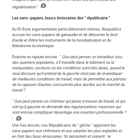
régularisation
".
Les sans -papiers, boucs émissaires des " républicains "
Au fil d'une argumentation particulièrement retorse,
Respublica
accuse les sans-papiers de galvauder et de détourner le droit
d'asile et d'être les instruments de la mondialisation et du
libéralisme économique.
Évariste en rajoute encore : "
Que peut penser un travailleur issu
des quartiers populaires, s'il travaille dans le bâtiment ou la
restauration, secteurs où les conditions sont très dures, quand le
seul discours qu'il entend de la gauche n'est pas de revendiquer
de meilleures conditions de travail, mais de permettre aux patrons
de lui opposer d'autres concurrents plus dociles sur le marché du
travail ?
" Que peut penser un chômeur qui peine à trouver du travail, et qui
voit qu'à gauche on demande des régularisations massives qui
vont encore compliquer davantage son insertion professionnelle ?
".
Une fois encore, nos Républicains de " gôche " opposent les
sans-papiers aux chômeurs et aux salariés les plus exploités et
en font des bouc-émissaires. Ils persistent et signent : le