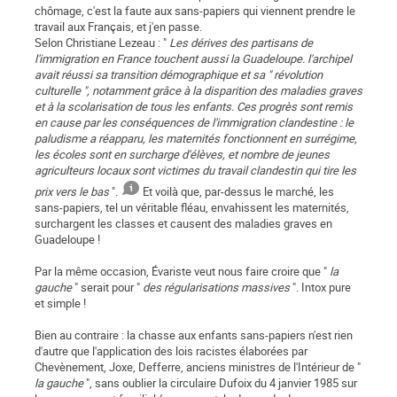
chômage, c'est la faute aux sans-papiers qui viennent prendre le
travail aux Français, et j'en passe.
Selon Christiane Lezeau : "
Les dérives des partisans de
l'immigration en France touchent aussi la Guadeloupe. l'archipel
avait réussi sa transition démographique et sa " révolution
culturelle ", notamment grâce à la disparition des maladies graves
et à la scolarisation de tous les enfants. Ces progrès sont remis
en cause par les conséquences de l'immigration clandestine : le
paludisme a réapparu, les maternités fonctionnent en surrégime,
les écoles sont en surcharge d'élèves, et nombre de jeunes
agriculteurs locaux sont victimes du travail clandestin qui tire les
prix vers le bas
".
Et voilà que, par-dessus le marché, les
sans-papiers, tel un véritable fléau, envahissent les maternités,
surchargent les classes et causent des maladies graves en
Guadeloupe !
Par la même occasion, Évariste veut nous faire croire que "
la
gauche
" serait pour "
des régularisations massives
". Intox pure
et simple !
Bien au contraire : la chasse aux enfants sans-papiers n'est rien
d'autre que l'application des lois racistes élaborées par
Chevènement, Joxe, Defferre, anciens ministres de l'Intérieur de "
la gauche
", sans oublier la circulaire Dufoix du 4 janvier 1985 sur