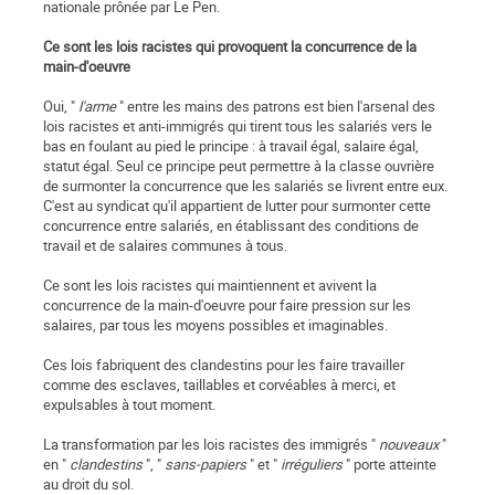
nationale prônée par Le Pen.
Ce sont les lois racistes qui provoquent la concurrence de la
main-d'oeuvre
Oui, "
l'arme
" entre les mains des patrons est bien l'arsenal des
lois racistes et anti-immigrés qui tirent tous les salariés vers le
bas en foulant au pied le principe : à travail égal, salaire égal,
statut égal. Seul ce principe peut permettre à la classe ouvrière
de surmonter la concurrence que les salariés se livrent entre eux.
C'est au syndicat qu'il appartient de lutter pour surmonter cette
concurrence entre salariés, en établissant des conditions de
travail et de salaires communes à tous.
Ce sont les lois racistes qui maintiennent et avivent la
concurrence de la main-d'oeuvre pour faire pression sur les
salaires, par tous les moyens possibles et imaginables.
Ces lois fabriquent des clandestins pour les faire travailler
comme des esclaves, taillables et corvéables à merci, et
expulsables à tout moment.
La transformation par les lois racistes des immigrés "
nouveaux
"
en "
clandestins
", "
sans-papiers
" et "
irréguliers
" porte atteinte
au droit du sol.