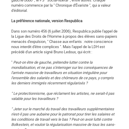
gauche bobo
", le PS "
social-libéral
", entre autres. Chaque
numéro commence par la " Chronique d'Évariste ", qui a valeur
d'éditorial.
La préférence nationale, version Respublica
Dans son numéro 456 (6 juillet 2006), Respublica publie l'appel de
la Ligue des Droits de l'Homme à propos des élèves sans-papiers
menacés d'expulsion, " Chasse aux enfants : notre conscience
nous interdit d'être complices ". Mais l'appel de la LDH est
précédé d'un article signé Bruno Ledoux, qui écrit :
"
Peut-on être de gauche, prétendre lutter contre la
mondialisation, et ne pas s'interroger sur les conséquences de
l'arrivée massive de travailleurs en situation irrégulière pour
l'ensemble des salariés et des chômeurs de ce pays, y compris
les derniers immigrés récemment régularisés ?
" Le protectionnisme, que réclament les artistes, ne serait-il pas
valable pour les travailleurs ?
" Jeter sur le marché du travail des travailleurs supplémentaires
n'est-il pas une aubaine pour le patronat pour tirer les salaires et
les conditions de travail vers le bas ? Peut-on avoir lutté contre
Bolkestein, et vouloir la régularisation massive de tous les sans-