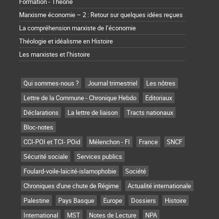
Formation - Théorie
Marxisme économie – 2 : Retour sur quelques idées reçues
La compréhension marxiste de l’économie
Théologie et idéalisme en Histoire
Les marxistes et l’histoire
Qui sommes-nous ?
Journal trimestriel
Les nôtres
Lettre de la Commune - Chronique Hebdo
Editoriaux
Déclarations
La lettre de liaison
Tracts nationaux
Bloc-notes
CCI-POI et TCI- POid
Mélenchon - FI
France
SNCF
Sécurité sociale
Services publics
Foulard-voile-laïcité-islamophobie
Société
Chroniques d'une chute de Régime
Actualité internationale
Palestine
Pays Basque
Europe
Dossiers
Histoire
International
MST
Notes de Lecture
NPA