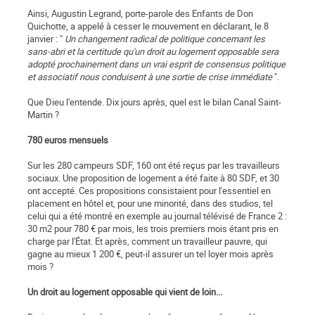
Ainsi, Augustin Legrand, porte-parole des Enfants de Don
Quichotte, a appelé à cesser le mouvement en déclarant, le 8
janvier : "
Un changement radical de politique concernant les
sans-abri et la certitude qu'un droit au logement opposable sera
adopté prochainement dans un vrai esprit de consensus politique
et associatif nous conduisent à une sortie de crise immédiate
".
Que Dieu l'entende. Dix jours après, quel est le bilan Canal Saint-
Martin ?
780 euros mensuels
Sur les 280 campeurs SDF, 160 ont été reçus par les travailleurs
sociaux. Une proposition de logement a été faite à 80 SDF, et 30
ont accepté. Ces propositions consistaient pour l'essentiel en
placement en hôtel et, pour une minorité, dans des studios, tel
celui qui a été montré en exemple au journal télévisé de France 2 :
30 m2 pour 780 € par mois, les trois premiers mois étant pris en
charge par l'État. Et après, comment un travailleur pauvre, qui
gagne au mieux 1 200 €, peut-il assurer un tel loyer mois après
mois ?
Un droit au logement opposable qui vient de loin...