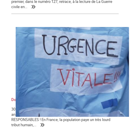
premier, dans le numéro 127, retrace, à la lecture de La Guerre
civile en...
Dossier santé
30 004 morts : le bilan du COVID-19 en Franceest le résultat de 40
ans d'attaques de l'hôpital public !TOUS COUPABLES ET
RESPONSABLES ! En France, la population paye un très lourd
tribut humain,...