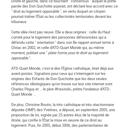
Droite et gauche, dans ce touchant " consensus " auquel le porte-
parole des Don Quichotte aspirait, ont déclaré leur accord avec ce
" droit au logement opposable ", en vertu duquel un citoyen
pourrait traîner l'État ou les collectivités territoriales devant les
tribunaux.
Cette idée n'est pas neuve. Elle a deux origines : celle du Haut
comité pour le logement des personnes défavorisées qui a
défendu cette " orientation " dans son 8e rapport annuel remis à
Chirac en 2002, et celle d'ATD-Quart Monde qui, au même
moment, publiait une "
plate-forme pour le droit au logement
opposable
".
ATD-Quart Monde, c'est-à-dire l'Église catholique, était déjà aux
avant-postes. Signalons pour ceux qui s'interrogent sur les
origines des Enfants de Don Quichotte que les deux seules
références idéologiques qu'on trouve sur leur site internet sont
Charles Péguy et ... le père Wresinski, prêtre fondateur d'ATD-
Quart Monde ...
De plus, Christine Boutin, la très catholique et très réactionnaire
députée (UMP) des Yvelines, a déposé, en septembre 2005, une
proposition de loi, signée par 25 autres élus de la majorité de
droite, qui confie à l'État la mise en oeuvre de ce droit au
logement. Puis, fin 2005, début 2006, des parlementaires de