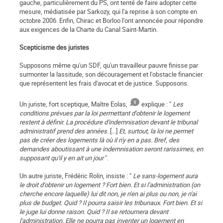
gauche, particulièrement du PS, ont tenté de faire adopter cette
mesure, médiatisée par Sarkozy, qui l'a reprise à son compte en
octobre 2006. Enfin, Chirac et Borloo l'ont annoncée pour répondre
aux exigences de la Charte du Canal Saint-Martin.
Scepticisme des juristes
Supposons même qu'un SDF, qu'un travailleur pauvre finisse par
surmonter la lassitude, son découragement et l'obstacle financier
que représentent les frais d'avocat et de justice. Supposons.
Un juriste, fort sceptique, Maître Eolas,
explique : "
Les
conditions prévues par la loi permettant d'obtenir le logement
restent à définir. La procédure d'indemnisation devant le tribunal
administratif prend des années.
[...]
Et, surtout, la loi ne permet
pas de créer des logements là où il n'y en a pas. Bref, des
demandes aboutissant à une indemnisation seront rarissimes, en
supposant qu'il y en ait un jour
".
Un autre juriste, Frédéric Rolin, insiste : "
Le sans-logement aura
le droit d'obtenir un logement ? Fort bien. Et si l'administration (on
cherche encore laquelle) lui dit non, je n'en ai plus ou non, je n'ai
plus de budget. Quid ? Il pourra saisir les tribunaux. Fort bien. Et si
le juge lui donne raison. Quid ? Il se retournera devant
l'administration. Elle ne pourra pas inventer un logement en