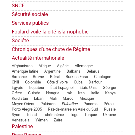
SNCF
Sécurité sociale
Services publics
Foulard-voile-laïcité-islamophobie
Société
Chroniques d'une chute de Régime
Actualité internationale
Afghanistan
Afrique
Algérie
Allemagne
Amérique latine
Argentine
Balkans
Bélarus
Birmanie
Bolivie
Brésil
Burkina Faso
Catalogne
Chili
Colombie
Côte d'Ivoire
Cuba
Darfour
Egypte
Equateur
État Espagnol
Etats Unis
Géorgie
Grèce
Guinée
Hongrie
Irak
Iran
Italie
Kenya
Kurdistan
Liban
Mali
Maroc
Mexique
Moyen Orient
Pakistan
Palestine
Panama
Pérou
Porto Alegre 2005
Raz-de-marée en Asie du Sud
Russie
Syrie
Tchad
Tchétchénie
Togo
Turquie
Ukraine
Venezuela
Yémen
Zaïre
Palestine
Pays Basque