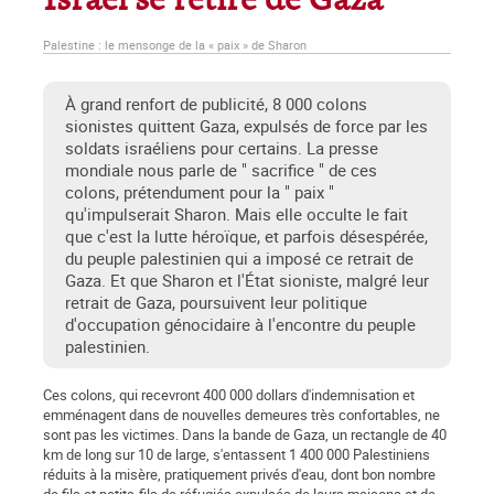
Israël se retire de Gaza
Palestine : le mensonge de la « paix » de Sharon
À grand renfort de publicité, 8 000 colons
sionistes quittent Gaza, expulsés de force par les
soldats israéliens pour certains. La presse
mondiale nous parle de " sacrifice " de ces
colons, prétendument pour la " paix "
qu'impulserait Sharon. Mais elle occulte le fait
que c'est la lutte héroïque, et parfois désespérée,
du peuple palestinien qui a imposé ce retrait de
Gaza. Et que Sharon et l'État sioniste, malgré leur
retrait de Gaza, poursuivent leur politique
d'occupation génocidaire à l'encontre du peuple
palestinien.
Ces colons, qui recevront 400 000 dollars d'indemnisation et
emménagent dans de nouvelles demeures très confortables, ne
sont pas les victimes. Dans la bande de Gaza, un rectangle de 40
km de long sur 10 de large, s'entassent 1 400 000 Palestiniens
réduits à la misère, pratiquement privés d'eau, dont bon nombre