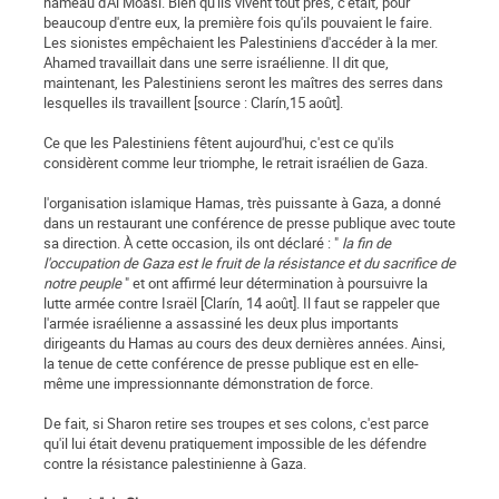
hameau d'Al Moasi. Bien qu'ils vivent tout près, c'était, pour
beaucoup d'entre eux, la première fois qu'ils pouvaient le faire.
Les sionistes empêchaient les Palestiniens d'accéder à la mer.
Ahamed travaillait dans une serre israélienne. Il dit que,
maintenant, les Palestiniens seront les maîtres des serres dans
lesquelles ils travaillent [source : Clarín,15 août].
Ce que les Palestiniens fêtent aujourd'hui, c'est ce qu'ils
considèrent comme leur triomphe, le retrait israélien de Gaza.
l'organisation islamique Hamas, très puissante à Gaza, a donné
dans un restaurant une conférence de presse publique avec toute
sa direction. À cette occasion, ils ont déclaré : "
la fin de
l'occupation de Gaza est le fruit de la résistance et du sacrifice de
notre peuple
" et ont affirmé leur détermination à poursuivre la
lutte armée contre Israël [Clarín, 14 août]. Il faut se rappeler que
l'armée israélienne a assassiné les deux plus importants
dirigeants du Hamas au cours des deux dernières années. Ainsi,
la tenue de cette conférence de presse publique est en elle-
même une impressionnante démonstration de force.
De fait, si Sharon retire ses troupes et ses colons, c'est parce
qu'il lui était devenu pratiquement impossible de les défendre
contre la résistance palestinienne à Gaza.