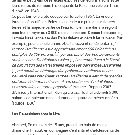
de fils et petits-fils de réfugiés expulsés de leurs maisons et de
leurs terres du territoire historique de la Palestine volé par l'État
d'Israël en 1948.
Ce petit territoire a été occupé par Israël en 1967. Là encore,
Israël a dépouillé les Palestiniens et leur a pris les meilleures
terres et la majeure partie de l'eau (un bien rare dans la région)
pour les octroyer aux 8 000 colons sionistes. Depuis l'occupation,
l'armée israélienne tue des Palestiniens et détruit leurs biens. Par
exemple, pour la seule année 2003, à Gaza et en Cisjordanie, "
l'armée israélienne a tué approximativement 600 Palestiniens,
dont plus de 100 enfants
[...]
par des tirs et des bombardements
sur les zones d'habitations civiles
[...]
Les restrictions à la liberté
de circulation des Palestiniens imposées par l'armée israélienne
[...]
ont causé un chômage, des problèmes sanitaires et une
pauvreté sans précédent. l'armée israélienne a détruit de grandes
surfaces de terres cultivées et des centaines d'installations
commerciales et autres propriétés
" [source : Rapport 2003
d'Amnesty International]. Rien qu'à Gaza, Tsahal a démoli 6 000
habitations palestiniennes durant ces quatre dernières années
[source : BBC].
Les Palestiniens font la fête
Ahamed, Palestinien de 15 ans, prenait un bain de mer le
dimanche 14 août, en compagnie d'enfants et d'adolescents du