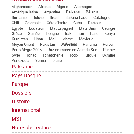
Afghanistan
Afrique
Algérie
Allemagne
Amérique latine
Argentine
Balkans
Bélarus
Birmanie
Bolivie
Brésil
Burkina Faso
Catalogne
Chili
Colombie
Côte d'Ivoire
Cuba
Darfour
Egypte
Equateur
État Espagnol
Etats Unis
Géorgie
Grèce
Guinée
Hongrie
Irak
Iran
Italie
Kenya
Kurdistan
Liban
Mali
Maroc
Mexique
Moyen Orient
Pakistan
Palestine
Panama
Pérou
Porto Alegre 2005
Raz-de-marée en Asie du Sud
Russie
Syrie
Tchad
Tchétchénie
Togo
Turquie
Ukraine
Venezuela
Yémen
Zaïre
Palestine
Pays Basque
Europe
Dossiers
Histoire
International
MST
Notes de Lecture