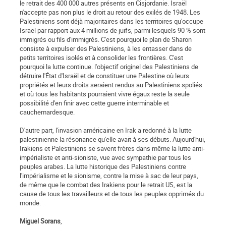
le retrait des 400 000 autres présents en Cisjordanie. Israël
n'accepte pas non plus le droit au retour des exilés de 1948. Les
Palestiniens sont déjà majoritaires dans les territoires qu'occupe
Israël par rapport aux 4 millions de juifs, parmi lesquels 90 % sont
immigrés ou fils d'immigrés. C'est pourquoi le plan de Sharon
consiste à expulser des Palestiniens, à les entasser dans de
petits territoires isolés et à consolider les frontières. C'est
pourquoi la lutte continue. l'objectif originel des Palestiniens de
détruire l'État d'Israël et de constituer une Palestine où leurs
propriétés et leurs droits seraient rendus au Palestiniens spoliés
et où tous les habitants pourraient vivre égaux reste la seule
possibilité d'en finir avec cette guerre interminable et
cauchemardesque.
D'autre part, l'invasion américaine en Irak a redonné à la lutte
palestinienne la résonance qu'elle avait à ses débuts. Aujourd'hui,
Irakiens et Palestiniens se savent frères dans même la lutte anti-
impérialiste et anti-sioniste, vue avec sympathie par tous les
peuples arabes. La lutte historique des Palestiniens contre
l'impérialisme et le sionisme, contre la mise à sac de leur pays,
de même que le combat des Irakiens pour le retrait US, est la
cause de tous les travailleurs et de tous les peuples opprimés du
monde.
Miguel Sorans
,