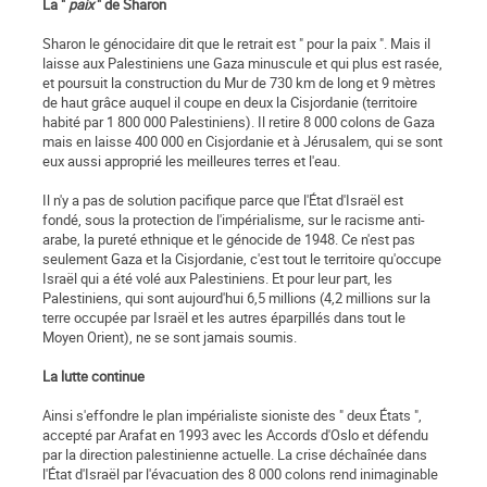
La "
paix
" de Sharon
Sharon le génocidaire dit que le retrait est " pour la paix ". Mais il
laisse aux Palestiniens une Gaza minuscule et qui plus est rasée,
et poursuit la construction du Mur de 730 km de long et 9 mètres
de haut grâce auquel il coupe en deux la Cisjordanie (territoire
habité par 1 800 000 Palestiniens). Il retire 8 000 colons de Gaza
mais en laisse 400 000 en Cisjordanie et à Jérusalem, qui se sont
eux aussi approprié les meilleures terres et l'eau.
Il n'y a pas de solution pacifique parce que l'État d'Israël est
fondé, sous la protection de l'impérialisme, sur le racisme anti-
arabe, la pureté ethnique et le génocide de 1948. Ce n'est pas
seulement Gaza et la Cisjordanie, c'est tout le territoire qu'occupe
Israël qui a été volé aux Palestiniens. Et pour leur part, les
Palestiniens, qui sont aujourd'hui 6,5 millions (4,2 millions sur la
terre occupée par Israël et les autres éparpillés dans tout le
Moyen Orient), ne se sont jamais soumis.
La lutte continue
Ainsi s'effondre le plan impérialiste sioniste des " deux États ",
accepté par Arafat en 1993 avec les Accords d'Oslo et défendu
par la direction palestinienne actuelle. La crise déchaînée dans
l'État d'Israël par l'évacuation des 8 000 colons rend inimaginable