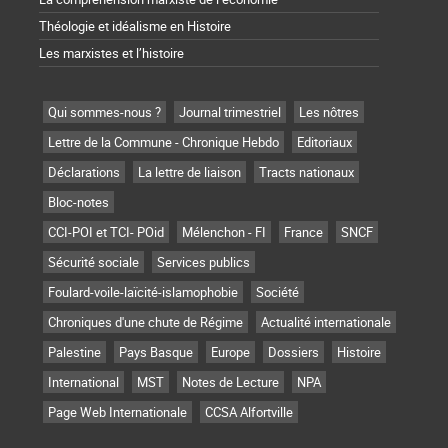
Théologie et idéalisme en Histoire
Les marxistes et l’histoire
Qui sommes-nous ?
Journal trimestriel
Les nôtres
Lettre de la Commune - Chronique Hebdo
Editoriaux
Déclarations
La lettre de liaison
Tracts nationaux
Bloc-notes
CCI-POI et TCI- POid
Mélenchon - FI
France
SNCF
Sécurité sociale
Services publics
Foulard-voile-laïcité-islamophobie
Société
Chroniques d'une chute de Régime
Actualité internationale
Palestine
Pays Basque
Europe
Dossiers
Histoire
International
MST
Notes de Lecture
NPA
Page Web Internationale
CCSA Alfortville