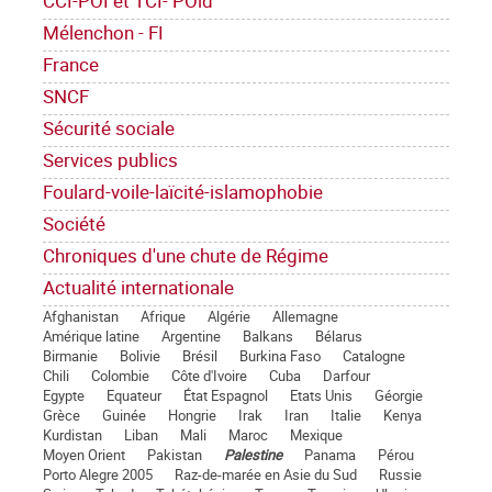
CCI-POI et TCI- POid
Mélenchon - FI
France
SNCF
Sécurité sociale
Services publics
Foulard-voile-laïcité-islamophobie
Société
Chroniques d'une chute de Régime
Actualité internationale
Afghanistan
Afrique
Algérie
Allemagne
Amérique latine
Argentine
Balkans
Bélarus
Birmanie
Bolivie
Brésil
Burkina Faso
Catalogne
Chili
Colombie
Côte d'Ivoire
Cuba
Darfour
Egypte
Equateur
État Espagnol
Etats Unis
Géorgie
Grèce
Guinée
Hongrie
Irak
Iran
Italie
Kenya
Kurdistan
Liban
Mali
Maroc
Mexique
Moyen Orient
Pakistan
Palestine
Panama
Pérou
Porto Alegre 2005
Raz-de-marée en Asie du Sud
Russie