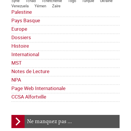
Syrie
Tchad
Tchétchénie
Togo
Turquie
Ukraine
Venezuela
Yémen
Zaïre
Palestine
Pays Basque
Europe
Dossiers
Histoire
International
MST
Notes de Lecture
NPA
Page Web Internationale
CCSA Alfortville
Ne manquez pas ...