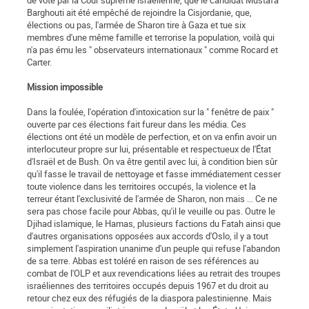
de vote par la Cour suprême israélienne, que le candidat Mustafa
Barghouti ait été empêché de rejoindre la Cisjordanie, que,
élections ou pas, l'armée de Sharon tire à Gaza et tue six
membres d'une même famille et terrorise la population, voilà qui
n'a pas ému les " observateurs internationaux " comme Rocard et
Carter.
Mission impossible
Dans la foulée, l'opération d'intoxication sur la " fenêtre de paix "
ouverte par ces élections fait fureur dans les média. Ces
élections ont été un modèle de perfection, et on va enfin avoir un
interlocuteur propre sur lui, présentable et respectueux de l'État
d'Israël et de Bush. On va être gentil avec lui, à condition bien sûr
qu'il fasse le travail de nettoyage et fasse immédiatement cesser
toute violence dans les territoires occupés, la violence et la
terreur étant l'exclusivité de l'armée de Sharon, non mais ... Ce ne
sera pas chose facile pour Abbas, qu'il le veuille ou pas. Outre le
Djihad islamique, le Hamas, plusieurs factions du Fatah ainsi que
d'autres organisations opposées aux accords d'Oslo, il y a tout
simplement l'aspiration unanime d'un peuple qui refuse l'abandon
de sa terre. Abbas est toléré en raison de ses références au
combat de l'OLP et aux revendications liées au retrait des troupes
israéliennes des territoires occupés depuis 1967 et du droit au
retour chez eux des réfugiés de la diaspora palestinienne. Mais