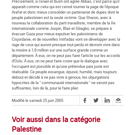
Précisément, si Israël et Bush ont agréé Abbas, c'est parce qu'il
apparaît comme celui qui est censé tourner la page de l'époque
Arafat et donc mieux consolider un partenariat de dupes dont le
peuple palestinien est la seule victime. Que Sharon, avec à
nouveau la collaboration du parti travailliste, membre de la IIe
internationale comme Jospin, Blair et Gbagbo, se prépare à
évacuer Gaza pour mieux expulser les palestiniens de
Cisjordanie, et de nouvelles Intifadas vont se développer avec la
rage de ceux qui auront presque tout perdu et devront vivre dans
la misère à 1,8 million sur une surface grande comme un
département. À eux, on ne peut pas faire l'article sur les accords
d'Oslo. À eux, on ne peut faire croire que le dialogue avec
l'occupant est possible et qu'une prétendue paix juste est
réalisable. Ce peuple exsangue, épuisé, humilié, mais toujours
debout et décidé à ne pas vivre à genoux, les objurgations
hypocrites de la " communauté internationale " ne seront pas
suffisantes, loin de là, pour le faire plier.
Modifié le samedi 25 juin 2005
Voir aussi dans la catégorie
Palestine