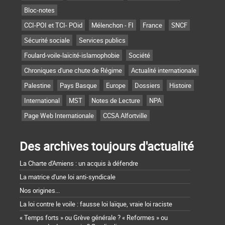
Bloc-notes
CCI-POI et TCI- POid
Mélenchon - FI
France
SNCF
Sécurité sociale
Services publics
Foulard-voile-laïcité-islamophobie
Société
Chroniques d'une chute de Régime
Actualité internationale
Palestine
Pays Basque
Europe
Dossiers
Histoire
International
MST
Notes de Lecture
NPA
Page Web Internationale
CCSA Alfortville
Des archives toujours d'actualité
La Charte d'Amiens : un acquis à défendre
La matrice d'une loi anti-syndicale
Nos origines...
La loi contre le voile : fausse loi laïque, vraie loi raciste
« Temps forts » ou Grève générale ? « Reformes » ou