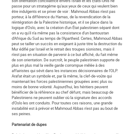
son orientation conciliatrice envers Israël et les États-Unis ne
passe pour un stratagème qu'aux yeux de ceux qui veulent bien
être indulgents et se priver de voir : Mahmoud Abbas n'est pas
porteur, à la différence du Hamas, de la revendication de la
réintégration de la Palestine historique, et il se place dans la
logique d'Oslo, avec la création d'un État palestinien séparé dont
on a vu qu'il n'a même pas la consistance d'un bantoustan
d'Afrique du Sud au temps de l'Apartheid. Certes, Mahmoud Abbas
peut se tailler un succès en exigeant à juste titre la destruction du
Mur édifié par Israël et le retrait des troupes sionistes, mais il
n'est pas en situation de parvenir à ce but affiché, du fait même
de son orientation. De surcroît, le peuple palestinien supporte de
plus en plus mal la vieille garde corrompue mêlée à des
affairistes qui sévit dans les instances décisionnaires de l'OLP.
Arafat était un symbole et, par là même, la clef-de-voûte qui
maintenait les forces palestiniennes groupées avec plus ou
moins de bonne volonté. Aujourd'hui, les héritiers peuvent
bénéficier de la référence au chef défunt, mais beaucoup de
Palestiniens ne peuvent oublier où la signature des accords
d'Oslo les ont conduits. Pour toutes ces raisons, une grande
instabilité est à prévoir et Mahmoud Abbas n'est pas au bout de
ses peines.
Partenariat de dupes